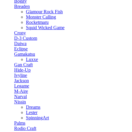
Boggy
Breaden
Glamour Rock Fish
Monster Calling
Rocketmaru
Squid Wicked Game
Crony
D-3 Custom
Daiwa
Eclipse
Gamakatsu
Luxxe
Gan Craft
Hide-Up
Ivyline
Jackson
Legame
M-Aire
Narval
Nissin
Dreams
Lester
SpinningArt
Palms
Rodio Craft