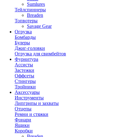
Sumlures
Тейлспиннеры
Breaden
Топвотеры
Savage Gear
Огрузка
Бомбарды
Булеры
Джиг-головки
Огрузка для свимбейтов
Фурнитура
Ассисты
Застежки
Оффсеты
Стингеры
Тройники
Аксессуары
Инструменты
Липгрипы и захваты
Отцепы
Ремни и стяжки
Фонари
Ящики
Коробки
Breaden