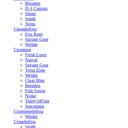
Breaden
D-3 Custom
Shout
Smith
Xesta
Свимбейты
Fox Rage
Savage Gear
Westin
Силикон
Fresh Lures
Narval
Savage Gear
Trout Zone
Westin
Clear Blue
Breaden
Fish Arrow
Noike
Thirty34Four
Sawamura
Спиннербейты
Westin
Стикбейты
Smith