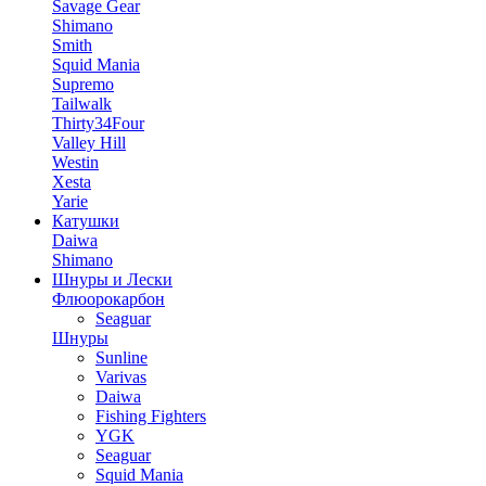
Savage Gear
Shimano
Smith
Squid Mania
Supremo
Tailwalk
Thirty34Four
Valley Hill
Westin
Xesta
Yarie
Катушки
Daiwa
Shimano
Шнуры и Лески
Флюорокарбон
Seaguar
Шнуры
Sunline
Varivas
Daiwa
Fishing Fighters
YGK
Seaguar
Squid Mania