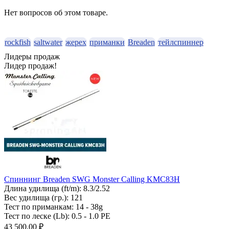
Нет вопросов об этом товаре.
rockfish
saltwater
жерех
приманки
Breaden
тейлспиннер
Лидеры продаж
Лидер продаж!
Спиннинг Breaden SWG Monster Calling KMC83H
Длина удилища (ft/m):
8.3/2.52
Вес удилища (гр.):
121
Тест по приманкам:
14 - 38g
Тест по леске (Lb):
0.5 - 1.0 PE
43 500.00 ₽