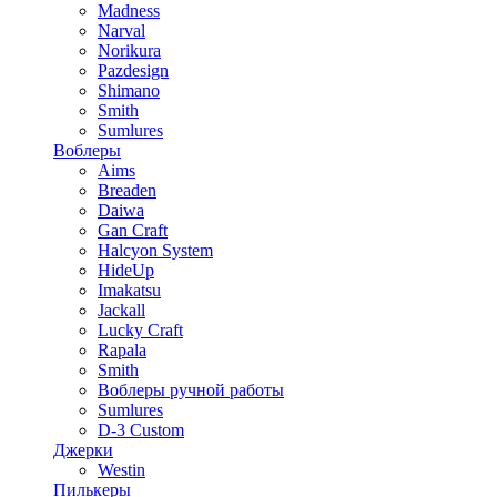
Madness
Narval
Norikura
Pazdesign
Shimano
Smith
Sumlures
Воблеры
Aims
Breaden
Daiwa
Gan Craft
Halcyon System
HideUp
Imakatsu
Jackall
Lucky Craft
Rapala
Smith
Воблеры ручной работы
Sumlures
D-3 Custom
Джерки
Westin
Пилькеры