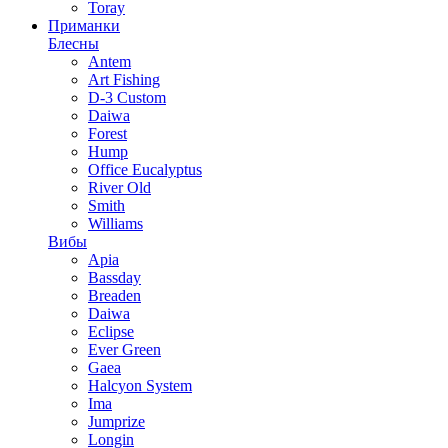
Toray
Приманки
Блесны
Antem
Art Fishing
D-3 Custom
Daiwa
Forest
Hump
Office Eucalyptus
River Old
Smith
Williams
Вибы
Apia
Bassday
Breaden
Daiwa
Eclipse
Ever Green
Gaea
Halcyon System
Ima
Jumprize
Longin