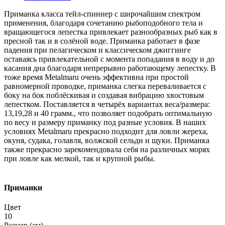
Приманка класса тейл-спиннер с широчайшим спектром
применения, благодаря сочетанию рыбоподобного тела и
вращающегося лепестка привлекает разнообразных рыб как в
пресной так и в солёной воде. Приманка работает в фазе
падения при пелагическом и классическом джиггинге
оставаясь привлекательной с момента попадания в воду и до
касания дна благодаря непрерывно работающему лепестку. В
тоже время Metalmaru очень эффективна при простой
равномерной проводке, приманка слегка переваливается с
боку на бок поблёскивая и создавая вибрацию хвостовым
лепестком. Поставляется в четырёх вариантах веса/размера:
13,19,28 и 40 грамм., что позволяет подобрать оптимальную
по весу и размеру приманку под разные условия. В наших
условиях Metalmaru прекрасно подходит для ловли жереха,
окуня, судака, голавля, волжской сельди и щуки. Приманка
также прекрасно зарекомендовала себя на различных морях
при ловле как мелкой, так и крупной рыбы.
Приманки
Цвет
10