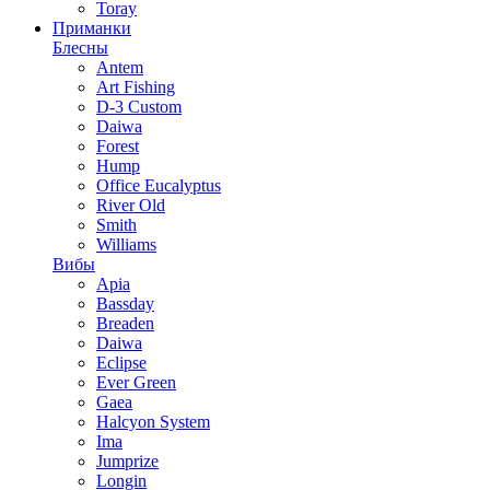
Toray
Приманки
Блесны
Antem
Art Fishing
D-3 Custom
Daiwa
Forest
Hump
Office Eucalyptus
River Old
Smith
Williams
Вибы
Apia
Bassday
Breaden
Daiwa
Eclipse
Ever Green
Gaea
Halcyon System
Ima
Jumprize
Longin