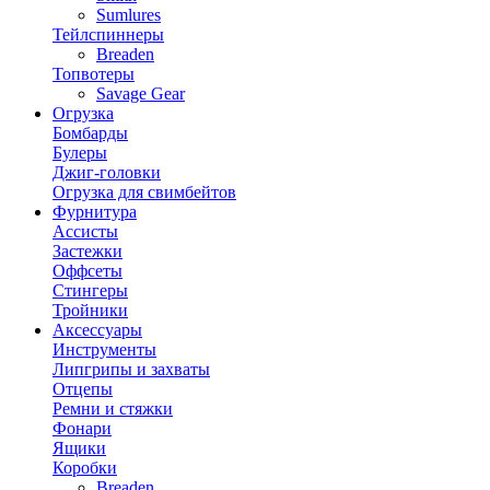
Sumlures
Тейлспиннеры
Breaden
Топвотеры
Savage Gear
Огрузка
Бомбарды
Булеры
Джиг-головки
Огрузка для свимбейтов
Фурнитура
Ассисты
Застежки
Оффсеты
Стингеры
Тройники
Аксессуары
Инструменты
Липгрипы и захваты
Отцепы
Ремни и стяжки
Фонари
Ящики
Коробки
Breaden