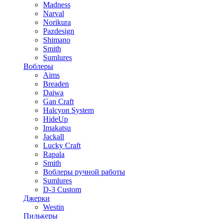
Madness
Narval
Norikura
Pazdesign
Shimano
Smith
Sumlures
Воблеры
Aims
Breaden
Daiwa
Gan Craft
Halcyon System
HideUp
Imakatsu
Jackall
Lucky Craft
Rapala
Smith
Воблеры ручной работы
Sumlures
D-3 Custom
Джерки
Westin
Пилькеры