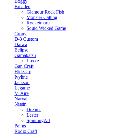
Boggy
Breaden
Glamour Rock Fish
Monster Calling
Rocketmaru
Squid Wicked Game
Crony
D-3 Custom
Daiwa
Eclipse
Gamakatsu
Luxxe
Gan Craft
Hide-Up
Ivyline
Jackson
Legame
M-Aire
Narval
Nissin
Dreams
Lester
SpinningArt
Palms
Rodio Craft