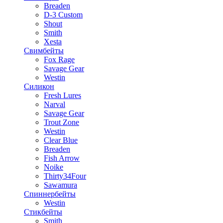
Breaden
D-3 Custom
Shout
Smith
Xesta
Свимбейты
Fox Rage
Savage Gear
Westin
Силикон
Fresh Lures
Narval
Savage Gear
Trout Zone
Westin
Clear Blue
Breaden
Fish Arrow
Noike
Thirty34Four
Sawamura
Спиннербейты
Westin
Стикбейты
Smith