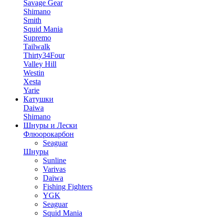
Savage Gear
Shimano
Smith
Squid Mania
Supremo
Tailwalk
Thirty34Four
Valley Hill
Westin
Xesta
Yarie
Катушки
Daiwa
Shimano
Шнуры и Лески
Флюорокарбон
Seaguar
Шнуры
Sunline
Varivas
Daiwa
Fishing Fighters
YGK
Seaguar
Squid Mania