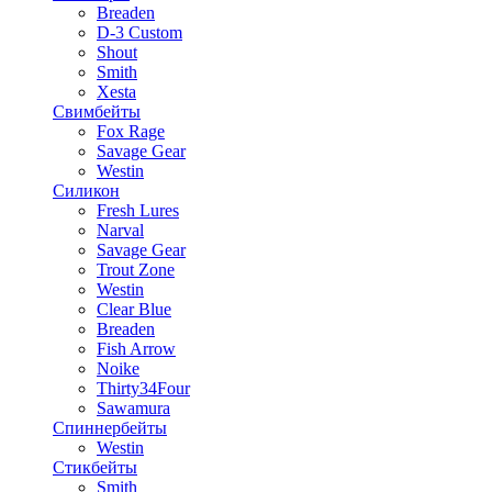
Breaden
D-3 Custom
Shout
Smith
Xesta
Свимбейты
Fox Rage
Savage Gear
Westin
Силикон
Fresh Lures
Narval
Savage Gear
Trout Zone
Westin
Clear Blue
Breaden
Fish Arrow
Noike
Thirty34Four
Sawamura
Спиннербейты
Westin
Стикбейты
Smith