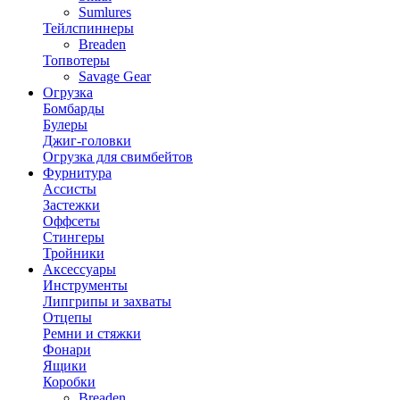
Sumlures
Тейлспиннеры
Breaden
Топвотеры
Savage Gear
Огрузка
Бомбарды
Булеры
Джиг-головки
Огрузка для свимбейтов
Фурнитура
Ассисты
Застежки
Оффсеты
Стингеры
Тройники
Аксессуары
Инструменты
Липгрипы и захваты
Отцепы
Ремни и стяжки
Фонари
Ящики
Коробки
Breaden