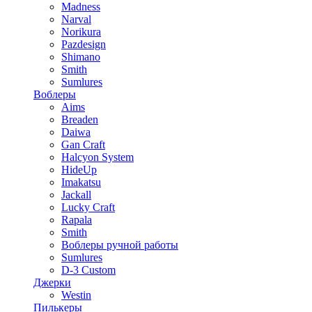
Madness
Narval
Norikura
Pazdesign
Shimano
Smith
Sumlures
Воблеры
Aims
Breaden
Daiwa
Gan Craft
Halcyon System
HideUp
Imakatsu
Jackall
Lucky Craft
Rapala
Smith
Воблеры ручной работы
Sumlures
D-3 Custom
Джерки
Westin
Пилькеры