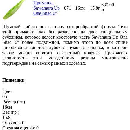
Приманка
630.00
Sawamura Up
071
16см
15.8г
₽
One Shad 6"
Шумный виброхвост с телом сигарообразной формы. Тело
этой приманки, как бы разделено на двое специальным
сужением, которое делает хвостовую часть Sawamura Up One
Shad 6" более подвижной, помимо этого по всей спине
виброхвоста тянется глубокая шумовая канавка, в которой
также можно спрятать оффсетный крючок. Прекрасная
уловистость этой «съедобной» резины многократно
подтверждена на самых разных водоёмах.
Приманки
Цвет
051
Размер (см)
16см
Вес (гр.)
15.8г
Отзывов: 0
Средняя оценка: 0