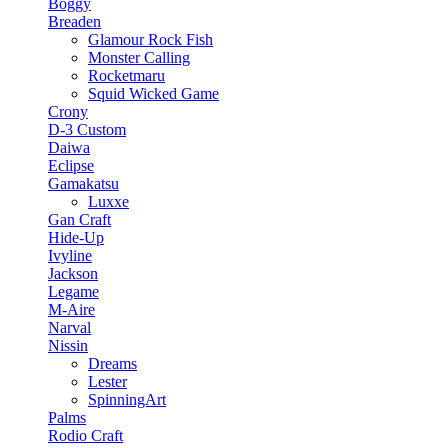
Boggy
Breaden
Glamour Rock Fish
Monster Calling
Rocketmaru
Squid Wicked Game
Crony
D-3 Custom
Daiwa
Eclipse
Gamakatsu
Luxxe
Gan Craft
Hide-Up
Ivyline
Jackson
Legame
M-Aire
Narval
Nissin
Dreams
Lester
SpinningArt
Palms
Rodio Craft