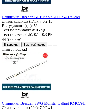
Спиннинг Breaden GRF Kabin 700CS-4Traveler
Длина удилища (ft/m):
7.0/2.13
Вес удилища (гр.):
58
Тест по приманкам:
0 - 5g
Тест по леске (Lb):
0.1 - 0.3 PE
44 500.00 ₽
В корзину
Быстрый заказ
Лидер продаж!
Спиннинг Breaden SWG Monster Calling KMC79H
Длина удилища (ft/m):
7.9/2.41