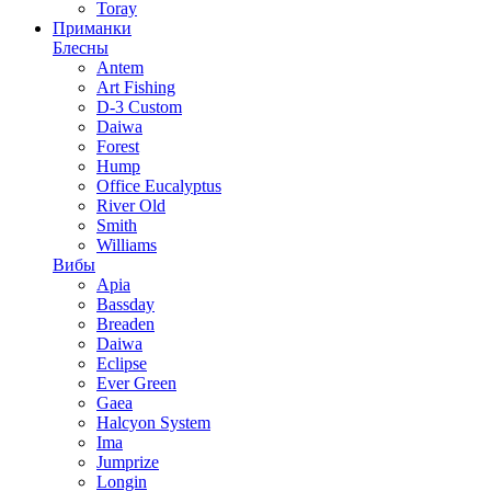
Toray
Приманки
Блесны
Antem
Art Fishing
D-3 Custom
Daiwa
Forest
Hump
Office Eucalyptus
River Old
Smith
Williams
Вибы
Apia
Bassday
Breaden
Daiwa
Eclipse
Ever Green
Gaea
Halcyon System
Ima
Jumprize
Longin