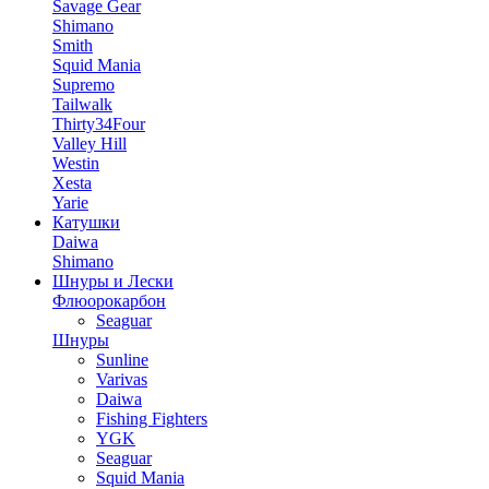
Savage Gear
Shimano
Smith
Squid Mania
Supremo
Tailwalk
Thirty34Four
Valley Hill
Westin
Xesta
Yarie
Катушки
Daiwa
Shimano
Шнуры и Лески
Флюорокарбон
Seaguar
Шнуры
Sunline
Varivas
Daiwa
Fishing Fighters
YGK
Seaguar
Squid Mania