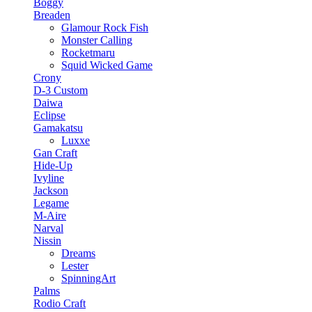
Boggy
Breaden
Glamour Rock Fish
Monster Calling
Rocketmaru
Squid Wicked Game
Crony
D-3 Custom
Daiwa
Eclipse
Gamakatsu
Luxxe
Gan Craft
Hide-Up
Ivyline
Jackson
Legame
M-Aire
Narval
Nissin
Dreams
Lester
SpinningArt
Palms
Rodio Craft