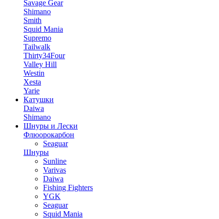
Savage Gear
Shimano
Smith
Squid Mania
Supremo
Tailwalk
Thirty34Four
Valley Hill
Westin
Xesta
Yarie
Катушки
Daiwa
Shimano
Шнуры и Лески
Флюорокарбон
Seaguar
Шнуры
Sunline
Varivas
Daiwa
Fishing Fighters
YGK
Seaguar
Squid Mania