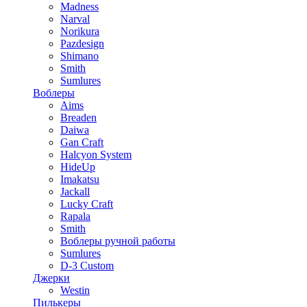
Madness
Narval
Norikura
Pazdesign
Shimano
Smith
Sumlures
Воблеры
Aims
Breaden
Daiwa
Gan Craft
Halcyon System
HideUp
Imakatsu
Jackall
Lucky Craft
Rapala
Smith
Воблеры ручной работы
Sumlures
D-3 Custom
Джерки
Westin
Пилькеры