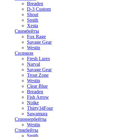
Breaden
D-3 Custom
Shout
Smith
Xesta
Свимбейты
Fox Rage
Savage Gear
Westin
Силикон
Fresh Lures
Narval
Savage Gear
Trout Zone
Westin
Clear Blue
Breaden
Fish Arrow
Noike
Thirty34Four
Sawamura
Спиннербейты
Westin
Стикбейты
Smith