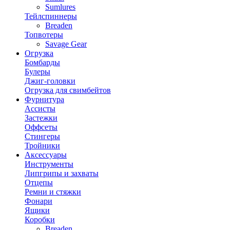
Sumlures
Тейлспиннеры
Breaden
Топвотеры
Savage Gear
Огрузка
Бомбарды
Булеры
Джиг-головки
Огрузка для свимбейтов
Фурнитура
Ассисты
Застежки
Оффсеты
Стингеры
Тройники
Аксессуары
Инструменты
Липгрипы и захваты
Отцепы
Ремни и стяжки
Фонари
Ящики
Коробки
Breaden