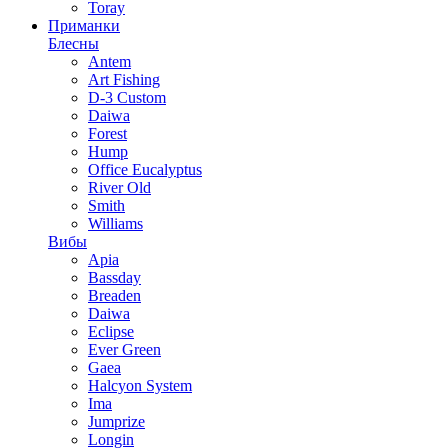
Toray
Приманки
Блесны
Antem
Art Fishing
D-3 Custom
Daiwa
Forest
Hump
Office Eucalyptus
River Old
Smith
Williams
Вибы
Apia
Bassday
Breaden
Daiwa
Eclipse
Ever Green
Gaea
Halcyon System
Ima
Jumprize
Longin