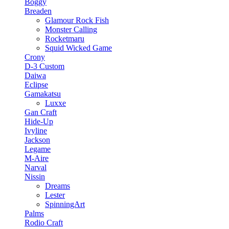
Boggy
Breaden
Glamour Rock Fish
Monster Calling
Rocketmaru
Squid Wicked Game
Crony
D-3 Custom
Daiwa
Eclipse
Gamakatsu
Luxxe
Gan Craft
Hide-Up
Ivyline
Jackson
Legame
M-Aire
Narval
Nissin
Dreams
Lester
SpinningArt
Palms
Rodio Craft