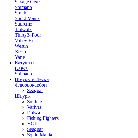
Savage Gear
Shimano
Smith
Squid Mania
Supremo
Tailwalk
Thirty34Four
Valley Hill
Westin
Xesta
Yarie
Катушки
Daiwa
Shimano
Шнуры и Лески
Флюорокарбон
Seaguar
Шнуры
Sunline
Varivas
Daiwa
Fishing Fighters
YGK
Seaguar
Squid Mania