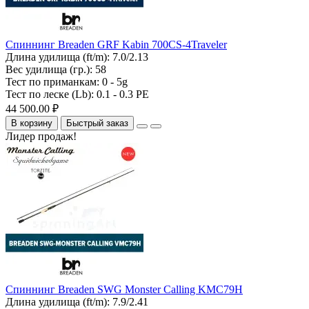
Спиннинг Breaden GRF Kabin 700CS-4Traveler
Длина удилища (ft/m):
7.0/2.13
Вес удилища (гр.):
58
Тест по приманкам:
0 - 5g
Тест по леске (Lb):
0.1 - 0.3 PE
44 500.00 ₽
В корзину
Быстрый заказ
Лидер продаж!
Спиннинг Breaden SWG Monster Calling KMC79H
Длина удилища (ft/m):
7.9/2.41