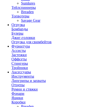
Sumlures
Тейлспиннеры
Breaden
Топвотеры
Savage Gear
Огрузка
Бомбарды
Булеры
Джиг-головки
Огрузка для свимбейтов
Фурнитура
Ассисты
Застежки
Оффсеты
Стингеры
Тройники
Аксессуары
Инструменты
Липгрипы и захваты
Отцепы
Ремни и стяжки
Фонари
Ящики
Коробки
Breaden