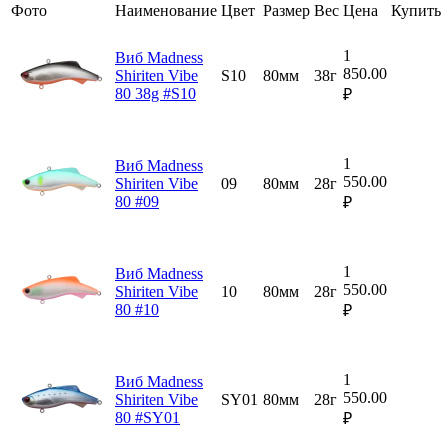
Фото
Наименование
Цвет
Размер
Вес
Цена
Купить
1
Виб Madness
850.00
Shiriten Vibe
S10
80мм
38г
80 38g #S10
₽
1
Виб Madness
550.00
Shiriten Vibe
09
80мм
28г
80 #09
₽
1
Виб Madness
550.00
Shiriten Vibe
10
80мм
28г
80 #10
₽
1
Виб Madness
550.00
Shiriten Vibe
SY01
80мм
28г
80 #SY01
₽