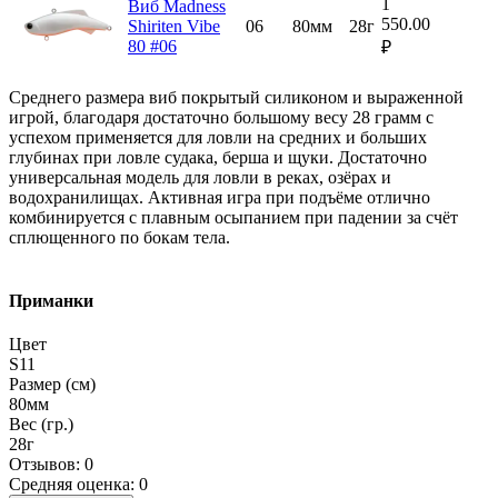
1
Виб Madness
550.00
Shiriten Vibe
06
80мм
28г
80 #06
₽
Среднего размера виб покрытый силиконом и выраженной
игрой, благодаря достаточно большому весу 28 грамм с
успехом применяется для ловли на средних и больших
глубинах при ловле судака, берша и щуки. Достаточно
универсальная модель для ловли в реках, озёрах и
водохранилищах. Активная игра при подъёме отлично
комбинируется с плавным осыпанием при падении за счёт
сплющенного по бокам тела.
Приманки
Цвет
S11
Размер (см)
80мм
Вес (гр.)
28г
Отзывов: 0
Средняя оценка: 0