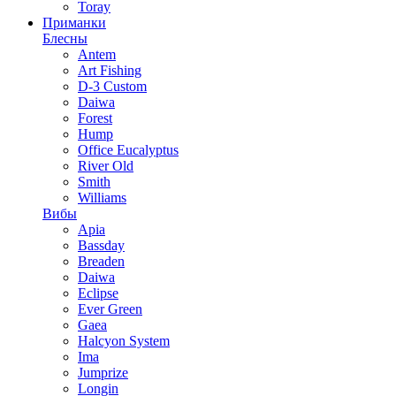
Toray
Приманки
Блесны
Antem
Art Fishing
D-3 Custom
Daiwa
Forest
Hump
Office Eucalyptus
River Old
Smith
Williams
Вибы
Apia
Bassday
Breaden
Daiwa
Eclipse
Ever Green
Gaea
Halcyon System
Ima
Jumprize
Longin