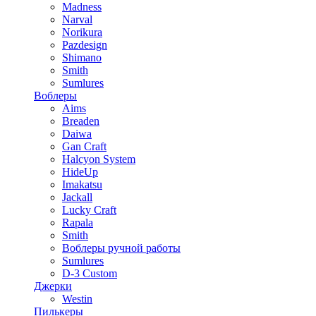
Madness
Narval
Norikura
Pazdesign
Shimano
Smith
Sumlures
Воблеры
Aims
Breaden
Daiwa
Gan Craft
Halcyon System
HideUp
Imakatsu
Jackall
Lucky Craft
Rapala
Smith
Воблеры ручной работы
Sumlures
D-3 Custom
Джерки
Westin
Пилькеры