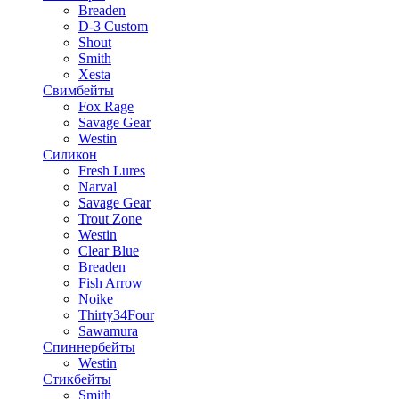
Breaden
D-3 Custom
Shout
Smith
Xesta
Свимбейты
Fox Rage
Savage Gear
Westin
Силикон
Fresh Lures
Narval
Savage Gear
Trout Zone
Westin
Clear Blue
Breaden
Fish Arrow
Noike
Thirty34Four
Sawamura
Спиннербейты
Westin
Стикбейты
Smith