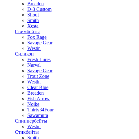
Breaden
D-3 Custom
Shout
Smith
Xesta
Свимбейты
Fox Rage
Savage Gear
Westin
Силикон
Fresh Lures
Narval
Savage Gear
Trout Zone
Westin
Clear Blue
Breaden
Fish Arrow
Noike
Thirty34Four
Sawamura
Спиннербейты
Westin
Стикбейты
Smith