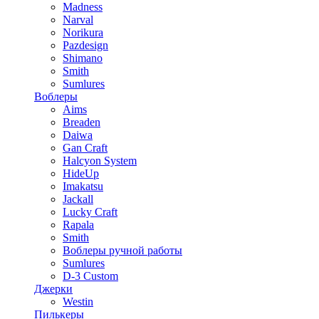
Madness
Narval
Norikura
Pazdesign
Shimano
Smith
Sumlures
Воблеры
Aims
Breaden
Daiwa
Gan Craft
Halcyon System
HideUp
Imakatsu
Jackall
Lucky Craft
Rapala
Smith
Воблеры ручной работы
Sumlures
D-3 Custom
Джерки
Westin
Пилькеры