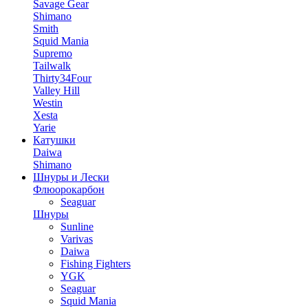
Savage Gear
Shimano
Smith
Squid Mania
Supremo
Tailwalk
Thirty34Four
Valley Hill
Westin
Xesta
Yarie
Катушки
Daiwa
Shimano
Шнуры и Лески
Флюорокарбон
Seaguar
Шнуры
Sunline
Varivas
Daiwa
Fishing Fighters
YGK
Seaguar
Squid Mania