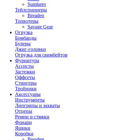
Sumlures
Тейлспиннеры
Breaden
Топвотеры
Savage Gear
Огрузка
Бомбарды
Булеры
Джиг-головки
Огрузка для свимбейтов
Фурнитура
Ассисты
Застежки
Оффсеты
Стингеры
Тройники
Аксессуары
Инструменты
Липгрипы и захваты
Отцепы
Ремни и стяжки
Фонари
Ящики
Коробки
Breaden