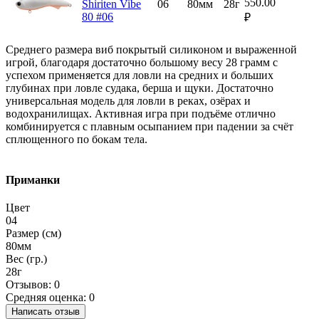
550.00
Shiriten Vibe
06
80мм
28г
80 #06
₽
Среднего размера виб покрытый силиконом и выраженной
игрой, благодаря достаточно большому весу 28 грамм с
успехом применяется для ловли на средних и больших
глубинах при ловле судака, берша и щуки. Достаточно
универсальная модель для ловли в реках, озёрах и
водохранилищах. Активная игра при подъёме отлично
комбинируется с плавным осыпанием при падении за счёт
сплющенного по бокам тела.
Приманки
Цвет
04
Размер (см)
80мм
Вес (гр.)
28г
Отзывов: 0
Средняя оценка: 0
Написать отзыв