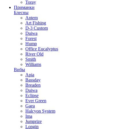
Toray
Приманки
Блесны
Antem
Art Fishing
D-3 Custom
Daiwa
Forest
Hump
Office Eucalyptus
River Old
Smith
Williams
Вибы
Apia
Bassday
Breaden
Daiwa
Eclipse
Ever Green
Gaea
Halcyon System
Ima
Jumprize
Longin