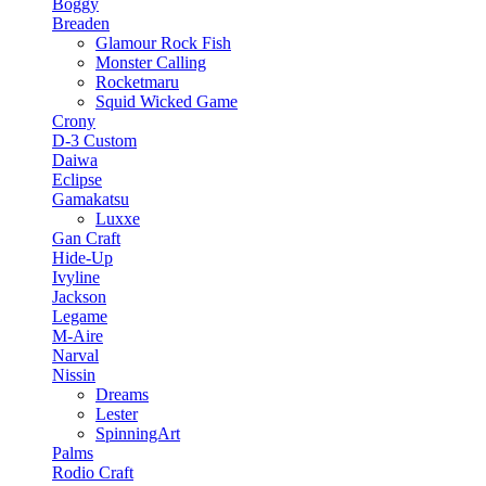
Boggy
Breaden
Glamour Rock Fish
Monster Calling
Rocketmaru
Squid Wicked Game
Crony
D-3 Custom
Daiwa
Eclipse
Gamakatsu
Luxxe
Gan Craft
Hide-Up
Ivyline
Jackson
Legame
M-Aire
Narval
Nissin
Dreams
Lester
SpinningArt
Palms
Rodio Craft