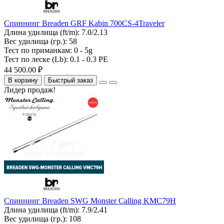
Спиннинг Breaden GRF Kabin 700CS-4Traveler
Длина удилища (ft/m):
7.0/2.13
Вес удилища (гр.):
58
Тест по приманкам:
0 - 5g
Тест по леске (Lb):
0.1 - 0.3 PE
44 500.00 ₽
В корзину
Быстрый заказ
Лидер продаж!
Спиннинг Breaden SWG Monster Calling KMC79H
Длина удилища (ft/m):
7.9/2.41
Вес удилища (гр.):
108