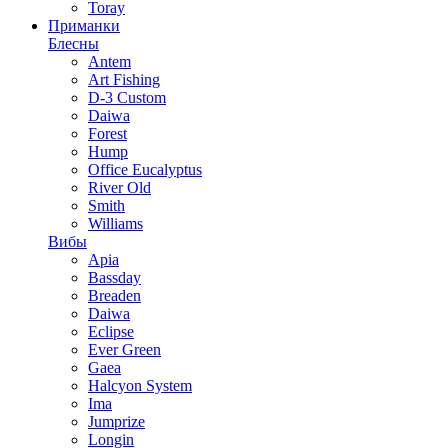
Toray
Приманки
Блесны
Antem
Art Fishing
D-3 Custom
Daiwa
Forest
Hump
Office Eucalyptus
River Old
Smith
Williams
Вибы
Apia
Bassday
Breaden
Daiwa
Eclipse
Ever Green
Gaea
Halcyon System
Ima
Jumprize
Longin