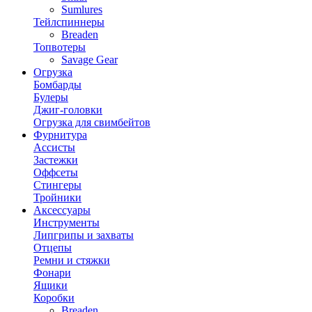
Sumlures
Тейлспиннеры
Breaden
Топвотеры
Savage Gear
Огрузка
Бомбарды
Булеры
Джиг-головки
Огрузка для свимбейтов
Фурнитура
Ассисты
Застежки
Оффсеты
Стингеры
Тройники
Аксессуары
Инструменты
Липгрипы и захваты
Отцепы
Ремни и стяжки
Фонари
Ящики
Коробки
Breaden