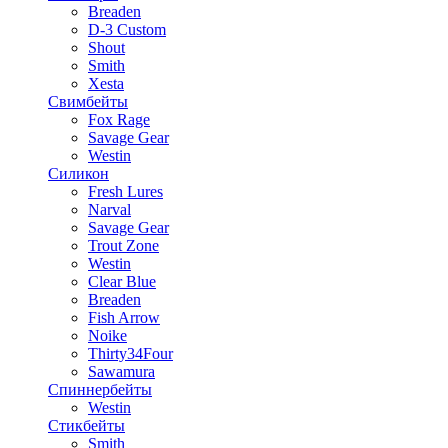
Breaden
D-3 Custom
Shout
Smith
Xesta
Свимбейты
Fox Rage
Savage Gear
Westin
Силикон
Fresh Lures
Narval
Savage Gear
Trout Zone
Westin
Clear Blue
Breaden
Fish Arrow
Noike
Thirty34Four
Sawamura
Спиннербейты
Westin
Стикбейты
Smith