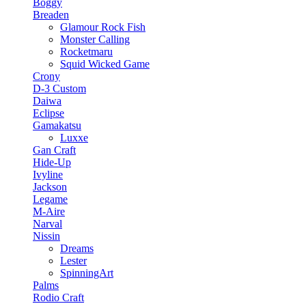
Boggy
Breaden
Glamour Rock Fish
Monster Calling
Rocketmaru
Squid Wicked Game
Crony
D-3 Custom
Daiwa
Eclipse
Gamakatsu
Luxxe
Gan Craft
Hide-Up
Ivyline
Jackson
Legame
M-Aire
Narval
Nissin
Dreams
Lester
SpinningArt
Palms
Rodio Craft