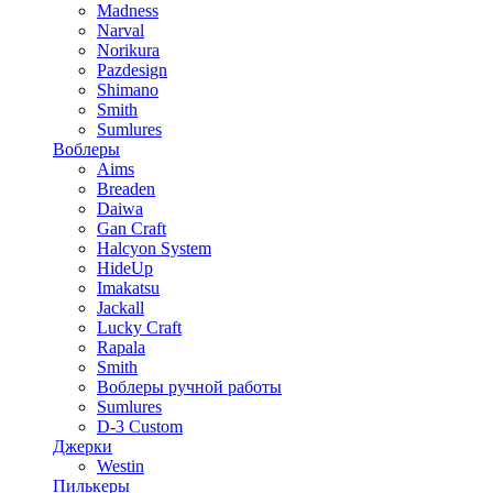
Madness
Narval
Norikura
Pazdesign
Shimano
Smith
Sumlures
Воблеры
Aims
Breaden
Daiwa
Gan Craft
Halcyon System
HideUp
Imakatsu
Jackall
Lucky Craft
Rapala
Smith
Воблеры ручной работы
Sumlures
D-3 Custom
Джерки
Westin
Пилькеры