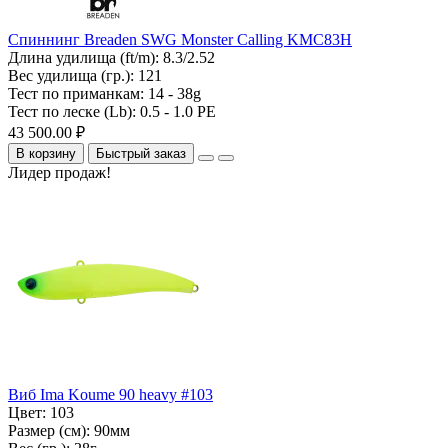
Спиннинг Breaden SWG Monster Calling KMC83H
Длина удилища (ft/m):
8.3/2.52
Вес удилища (гр.):
121
Тест по приманкам:
14 - 38g
Тест по леске (Lb):
0.5 - 1.0 PE
43 500.00 ₽
В корзину
Быстрый заказ
Лидер продаж!
Виб Ima Koume 90 heavy #103
Цвет:
103
Размер (см):
90мм