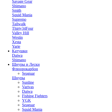
Savage Gear
Shimano
Smith
Squid Mania
Supremo
Tailwalk
Thirty34Four
Valley Hill
Westin
Xesta
Yarie
Катушки
Daiwa
Shimano
Шнуры и Лески
Флюорокарбон
Seaguar
Шнуры
Sunline
Varivas
Daiwa
Fishing Fighters
YGK
Seaguar
Squid Mania