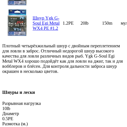
Шнур Ygk G-
Soul Egi Metal
1.2PE
20lb
150m
му
WX4 PE #1.2
Плотный четырёхжильный шнур с двойным переплетением
для ловли в заброс. Отличный недорогой шнур высокого
качества для ловли различных видов рыб. Ygk G-Soul Egi
Metal WX4 xорошо подойдёт как для ловли на джиг, так и для
вобблеров и блёсен. Для контроля дальности заброса шнур
окрашен в несколько цветов.
Шнуры и лески
Разрывная нагрузка
10lb
Диаметр
0.5PE
Размотка (м.)