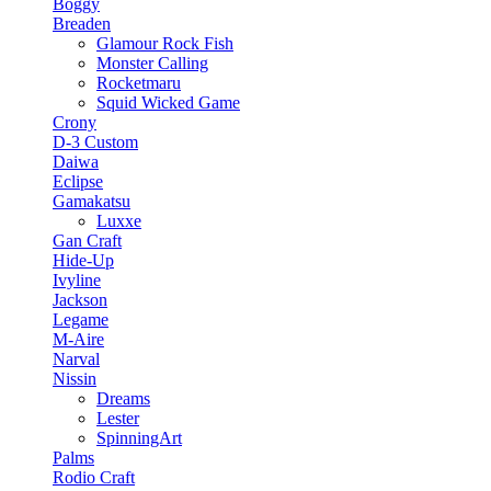
Boggy
Breaden
Glamour Rock Fish
Monster Calling
Rocketmaru
Squid Wicked Game
Crony
D-3 Custom
Daiwa
Eclipse
Gamakatsu
Luxxe
Gan Craft
Hide-Up
Ivyline
Jackson
Legame
M-Aire
Narval
Nissin
Dreams
Lester
SpinningArt
Palms
Rodio Craft