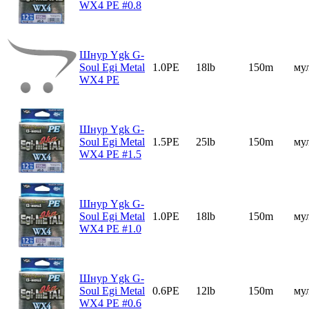
WX4 PE #0.8
Шнур Ygk G-
Soul Egi Metal
1.0PE
18lb
150m
му
WX4 PE
Шнур Ygk G-
Soul Egi Metal
1.5PE
25lb
150m
му
WX4 PE #1.5
Шнур Ygk G-
Soul Egi Metal
1.0PE
18lb
150m
му
WX4 PE #1.0
Шнур Ygk G-
Soul Egi Metal
0.6PE
12lb
150m
му
WX4 PE #0.6