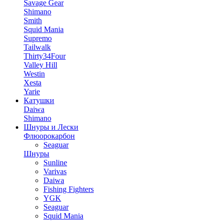
Savage Gear
Shimano
Smith
Squid Mania
Supremo
Tailwalk
Thirty34Four
Valley Hill
Westin
Xesta
Yarie
Катушки
Daiwa
Shimano
Шнуры и Лески
Флюорокарбон
Seaguar
Шнуры
Sunline
Varivas
Daiwa
Fishing Fighters
YGK
Seaguar
Squid Mania