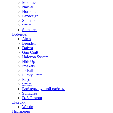
Madness
Narval
Norikura
Pazdesign
Shimano
Smith
Sumlures
Воблеры
Aims
Breaden
Daiwa
Gan Craft
Halcyon System
HideUp
Imakatsu
Jackall
Lucky Craft
Rapala
Smith
Воблеры ручной работы
Sumlures
D-3 Custom
Джерки
Westin
Пилькеры