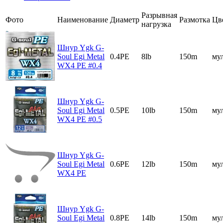
Разрывная
Фото
Наименование
Диаметр
Размотка
Цв
нагрузка
Шнур Ygk G-
Soul Egi Metal
0.4PE
8lb
150m
му
WX4 PE #0.4
Шнур Ygk G-
Soul Egi Metal
0.5PE
10lb
150m
му
WX4 PE #0.5
Шнур Ygk G-
Soul Egi Metal
0.6PE
12lb
150m
му
WX4 PE
Шнур Ygk G-
Soul Egi Metal
0.8PE
14lb
150m
му