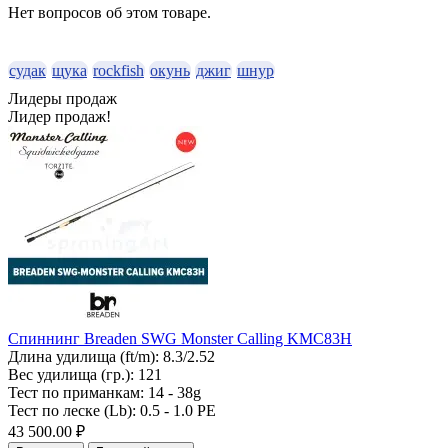
Нет вопросов об этом товаре.
судак
щука
rockfish
окунь
джиг
шнур
Лидеры продаж
Лидер продаж!
Спиннинг Breaden SWG Monster Calling KMC83H
Длина удилища (ft/m):
8.3/2.52
Вес удилища (гр.):
121
Тест по приманкам:
14 - 38g
Тест по леске (Lb):
0.5 - 1.0 PE
43 500.00 ₽