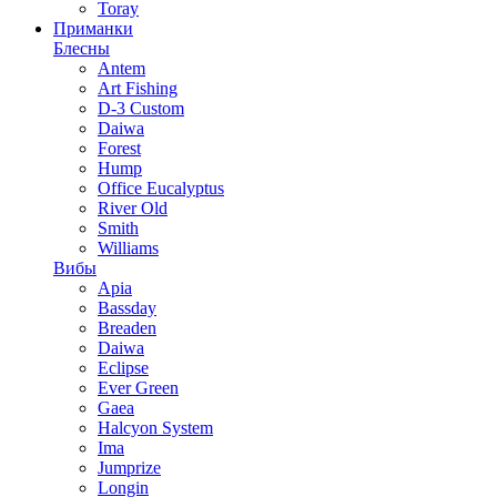
Toray
Приманки
Блесны
Antem
Art Fishing
D-3 Custom
Daiwa
Forest
Hump
Office Eucalyptus
River Old
Smith
Williams
Вибы
Apia
Bassday
Breaden
Daiwa
Eclipse
Ever Green
Gaea
Halcyon System
Ima
Jumprize
Longin