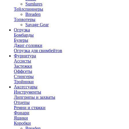
Sumlures
Тейлспиннеры
Breaden
Топвотеры
Savage Gear
Огрузка
Бомбарды
Булеры
Джиг-головки
Огрузка для свимбейтов
Фурнитура
Ассисты
Застежки
Оффсеты
Стингеры
Тройники
Аксессуары
Инструменты
Липгрипы и захваты
Отцепы
Ремни и стяжки
Фонари
Ящики
Коробки
Breaden