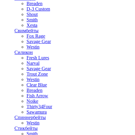
Breaden
D-3 Custom
Shout
Smith
Xesta
Свимбейты
Fox Rage
Savage Gear
Westin
Силикон
Fresh Lures
Narval
Savage Gear
Trout Zone
Westin
Clear Blue
Breaden
Fish Arrow
Noike
Thirty34Four
Sawamura
Спиннербейты
Westin
Стикбейты
Smith