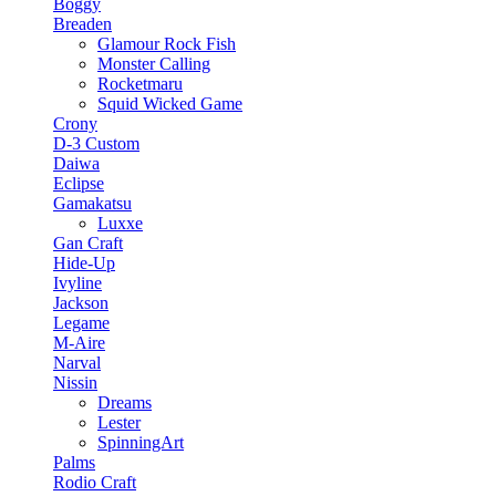
Boggy
Breaden
Glamour Rock Fish
Monster Calling
Rocketmaru
Squid Wicked Game
Crony
D-3 Custom
Daiwa
Eclipse
Gamakatsu
Luxxe
Gan Craft
Hide-Up
Ivyline
Jackson
Legame
M-Aire
Narval
Nissin
Dreams
Lester
SpinningArt
Palms
Rodio Craft