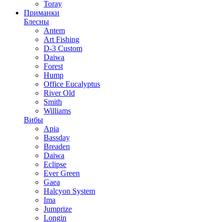
Toray
Приманки
Блесны
Antem
Art Fishing
D-3 Custom
Daiwa
Forest
Hump
Office Eucalyptus
River Old
Smith
Williams
Вибы
Apia
Bassday
Breaden
Daiwa
Eclipse
Ever Green
Gaea
Halcyon System
Ima
Jumprize
Longin