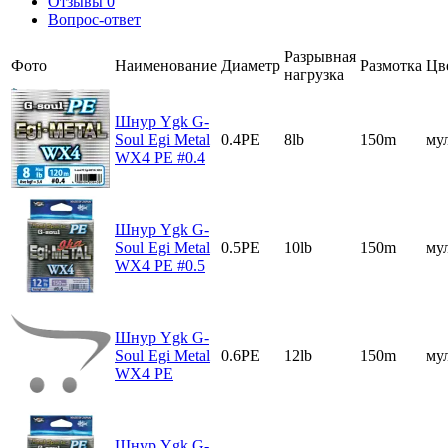
Отзывы
0
Вопрос-ответ
Разрывная
Фото
Наименование
Диаметр
Размотка
Цв
нагрузка
Шнур Ygk G-
Soul Egi Metal
0.4PE
8lb
150m
му
WX4 PE #0.4
Шнур Ygk G-
Soul Egi Metal
0.5PE
10lb
150m
му
WX4 PE #0.5
Шнур Ygk G-
Soul Egi Metal
0.6PE
12lb
150m
му
WX4 PE
Шнур Ygk G-