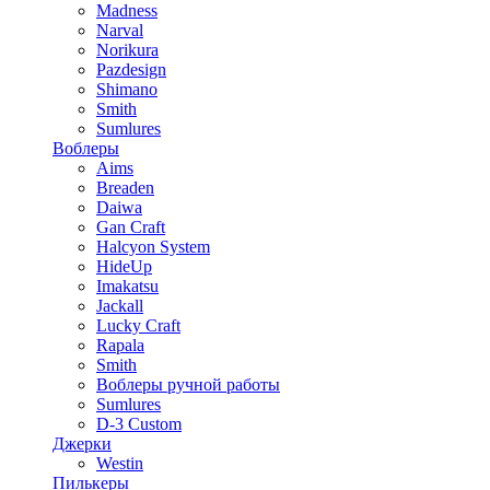
Madness
Narval
Norikura
Pazdesign
Shimano
Smith
Sumlures
Воблеры
Aims
Breaden
Daiwa
Gan Craft
Halcyon System
HideUp
Imakatsu
Jackall
Lucky Craft
Rapala
Smith
Воблеры ручной работы
Sumlures
D-3 Custom
Джерки
Westin
Пилькеры