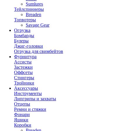
Sumlures
Тейлспиннеры
Breaden
Топвотеры
Savage Gear
Огрузка
Бомбарды
Булеры
Джиг-головки
Огрузка для свимбейтов
Фурнитура
Ассисты
Застежки
Оффсеты
Стингеры
Тройники
Аксессуары
Инструменты
Липгрипы и захваты
Отцепы
Ремни и стяжки
Фонари
Ящики
Коробки
Breaden