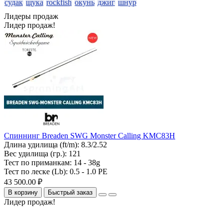
судак
щука
rockfish
окунь
джиг
шнур
Лидеры продаж
Лидер продаж!
Спиннинг Breaden SWG Monster Calling KMC83H
Длина удилища (ft/m):
8.3/2.52
Вес удилища (гр.):
121
Тест по приманкам:
14 - 38g
Тест по леске (Lb):
0.5 - 1.0 PE
43 500.00 ₽
В корзину
Быстрый заказ
Лидер продаж!