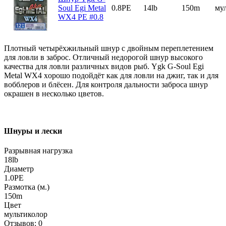
Soul Egi Metal
0.8PE
14lb
150m
му
WX4 PE #0.8
Плотный четырёхжильный шнур с двойным переплетением
для ловли в заброс. Отличный недорогой шнур высокого
качества для ловли различных видов рыб. Ygk G-Soul Egi
Metal WX4 xорошо подойдёт как для ловли на джиг, так и для
вобблеров и блёсен. Для контроля дальности заброса шнур
окрашен в несколько цветов.
Шнуры и лески
Разрывная нагрузка
18lb
Диаметр
1.0PE
Размотка (м.)
150m
Цвет
мультиколор
Отзывов: 0