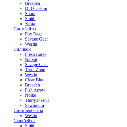
Breaden
D-3 Custom
Shout
Smith
Xesta
Свимбейты
Fox Rage
Savage Gear
Westin
Силикон
Fresh Lures
Narval
Savage Gear
Trout Zone
Westin
Clear Blue
Breaden
Fish Arrow
Noike
Thirty34Four
Sawamura
Спиннербейты
Westin
Стикбейты
Smith