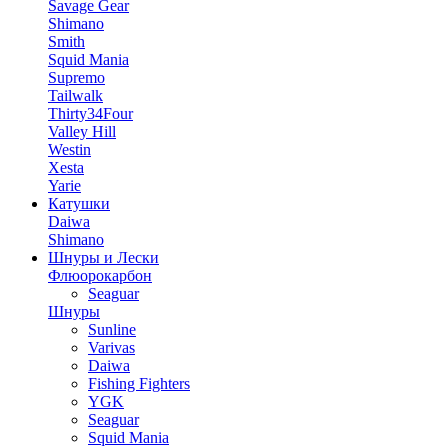
Savage Gear
Shimano
Smith
Squid Mania
Supremo
Tailwalk
Thirty34Four
Valley Hill
Westin
Xesta
Yarie
Катушки
Daiwa
Shimano
Шнуры и Лески
Флюорокарбон
Seaguar
Шнуры
Sunline
Varivas
Daiwa
Fishing Fighters
YGK
Seaguar
Squid Mania