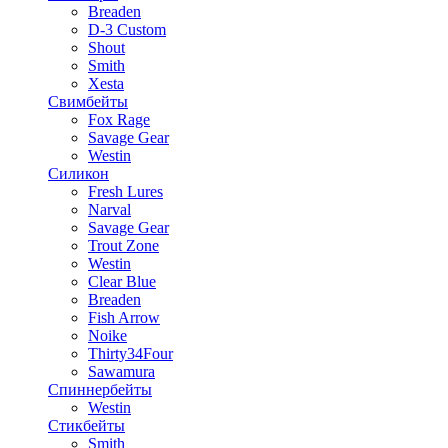
Breaden
D-3 Custom
Shout
Smith
Xesta
Свимбейты
Fox Rage
Savage Gear
Westin
Силикон
Fresh Lures
Narval
Savage Gear
Trout Zone
Westin
Clear Blue
Breaden
Fish Arrow
Noike
Thirty34Four
Sawamura
Спиннербейты
Westin
Стикбейты
Smith