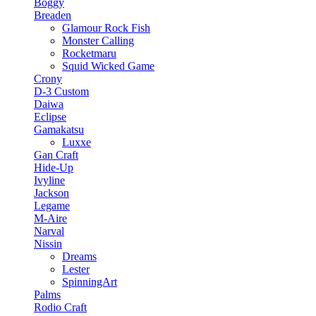
Boggy
Breaden
Glamour Rock Fish
Monster Calling
Rocketmaru
Squid Wicked Game
Crony
D-3 Custom
Daiwa
Eclipse
Gamakatsu
Luxxe
Gan Craft
Hide-Up
Ivyline
Jackson
Legame
M-Aire
Narval
Nissin
Dreams
Lester
SpinningArt
Palms
Rodio Craft