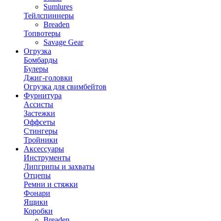
Sumlures
Тейлспиннеры
Breaden
Топвотеры
Savage Gear
Огрузка
Бомбарды
Булеры
Джиг-головки
Огрузка для свимбейтов
Фурнитура
Ассисты
Застежки
Оффсеты
Стингеры
Тройники
Аксессуары
Инструменты
Липгрипы и захваты
Отцепы
Ремни и стяжки
Фонари
Ящики
Коробки
Breaden