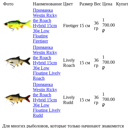
Фото
Наименование
Цвет
Размер
Вес
Цена
Купит
Приманка
Westin Ricky
1
the Roach
36
700.00
Hybrid 15cm
Firetiger
15 см
гр
36g Low
₽
Floating
Firetiger
Приманка
Westin Ricky
1
the Roach
Lively
36
700.00
Hybrid 15cm
15 см
Roach
гр
36g Low
₽
Floating Lively
Roach
Приманка
Westin Ricky
1
the Roach
Lively
36
700.00
Hybrid 15cm
15 см
Rudd
гр
36g Low
₽
Floating Lively
Rudd
Для многих рыболовов, которые только начинают знакомится