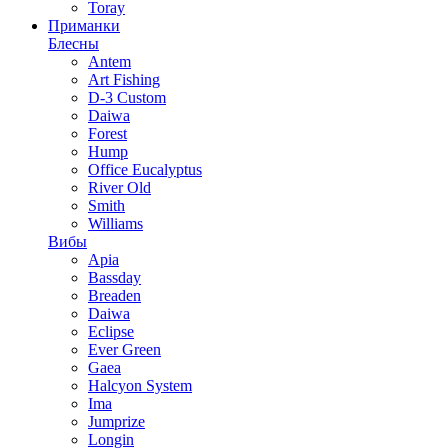
Toray
Приманки
Блесны
Antem
Art Fishing
D-3 Custom
Daiwa
Forest
Hump
Office Eucalyptus
River Old
Smith
Williams
Вибы
Apia
Bassday
Breaden
Daiwa
Eclipse
Ever Green
Gaea
Halcyon System
Ima
Jumprize
Longin