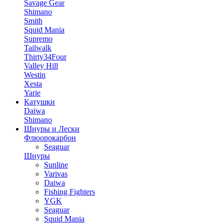
Savage Gear
Shimano
Smith
Squid Mania
Supremo
Tailwalk
Thirty34Four
Valley Hill
Westin
Xesta
Yarie
Катушки
Daiwa
Shimano
Шнуры и Лески
Флюорокарбон
Seaguar
Шнуры
Sunline
Varivas
Daiwa
Fishing Fighters
YGK
Seaguar
Squid Mania