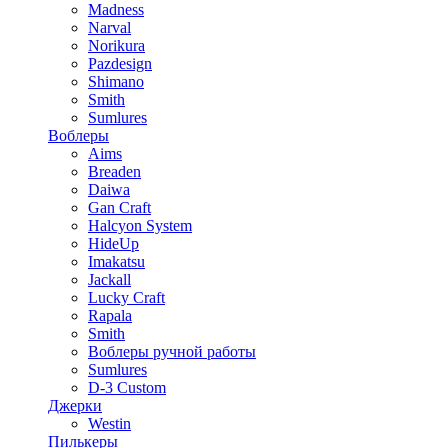
Madness
Narval
Norikura
Pazdesign
Shimano
Smith
Sumlures
Воблеры
Aims
Breaden
Daiwa
Gan Craft
Halcyon System
HideUp
Imakatsu
Jackall
Lucky Craft
Rapala
Smith
Воблеры ручной работы
Sumlures
D-3 Custom
Джерки
Westin
Пилькеры