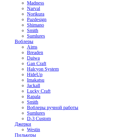
Madness
Narval
Norikura
Pazdesign
Shimano
Smith
Sumlures
Воблеры
Aims
Breaden
Daiwa
Gan Craft
Halcyon System
HideUp
Imakatsu
Jackall
Lucky Craft
Rapala
Smith
Воблеры ручной работы
Sumlures
D-3 Custom
Джерки
Westin
Пилькеры