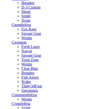
Breaden
D-3 Custom
Shout
Smith
Xesta
Свимбейты
Fox Rage
Savage Gear
Westin
Силикон
Fresh Lures
Narval
Savage Gear
Trout Zone
Westin
Clear Blue
Breaden
Fish Arrow
Noike
Thirty34Four
Sawamura
Спиннербейты
Westin
Стикбейты
Smith