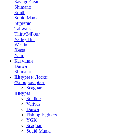
Savage Gear
Shimano
Smith
Squid Mania
Supremo
Tailwalk
Thirty34Four
Valley Hill
Westin
Xesta
Yarie
Катушки
Daiwa
Shimano
Шнуры и Лески
Флюорокарбон
Seaguar
Шнуры
Sunline
Varivas
Daiwa
Fishing Fighters
YGK
Seaguar
Squid Mania