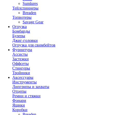
Sumlures
Тейлспиннеры
Breaden
Топвотеры
Savage Gear
Огрузка
Бомбарды
Булеры
Джиг-головки
Огрузка для свимбейтов
Фурнитура
Ассисты
Застежки
Оффсеты
Стингеры
Тройники
Аксессуары
Инструменты
Липгрипы и захваты
Отцепы
Ремни и стяжки
Фонари
Ящики
Коробки
Breaden