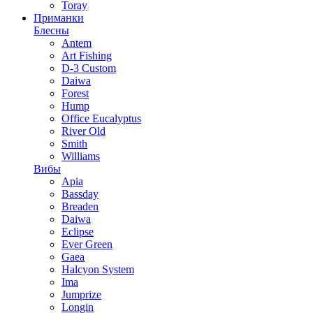
Toray
Приманки
Блесны
Antem
Art Fishing
D-3 Custom
Daiwa
Forest
Hump
Office Eucalyptus
River Old
Smith
Williams
Вибы
Apia
Bassday
Breaden
Daiwa
Eclipse
Ever Green
Gaea
Halcyon System
Ima
Jumprize
Longin