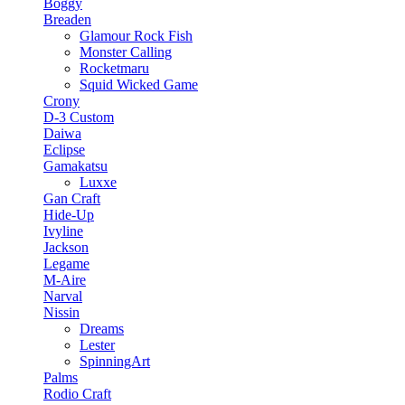
Boggy
Breaden
Glamour Rock Fish
Monster Calling
Rocketmaru
Squid Wicked Game
Crony
D-3 Custom
Daiwa
Eclipse
Gamakatsu
Luxxe
Gan Craft
Hide-Up
Ivyline
Jackson
Legame
M-Aire
Narval
Nissin
Dreams
Lester
SpinningArt
Palms
Rodio Craft