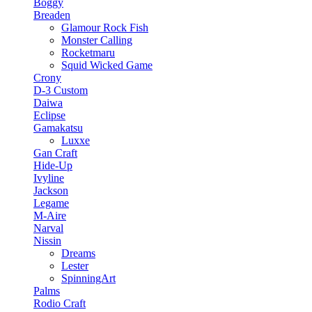
Boggy
Breaden
Glamour Rock Fish
Monster Calling
Rocketmaru
Squid Wicked Game
Crony
D-3 Custom
Daiwa
Eclipse
Gamakatsu
Luxxe
Gan Craft
Hide-Up
Ivyline
Jackson
Legame
M-Aire
Narval
Nissin
Dreams
Lester
SpinningArt
Palms
Rodio Craft