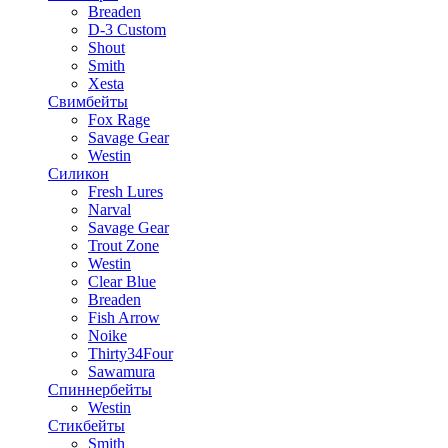
Breaden
D-3 Custom
Shout
Smith
Xesta
Свимбейты
Fox Rage
Savage Gear
Westin
Силикон
Fresh Lures
Narval
Savage Gear
Trout Zone
Westin
Clear Blue
Breaden
Fish Arrow
Noike
Thirty34Four
Sawamura
Спиннербейты
Westin
Стикбейты
Smith