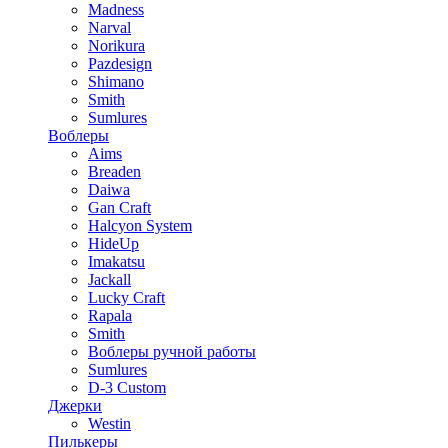
Madness
Narval
Norikura
Pazdesign
Shimano
Smith
Sumlures
Воблеры
Aims
Breaden
Daiwa
Gan Craft
Halcyon System
HideUp
Imakatsu
Jackall
Lucky Craft
Rapala
Smith
Воблеры ручной работы
Sumlures
D-3 Custom
Джерки
Westin
Пилькеры