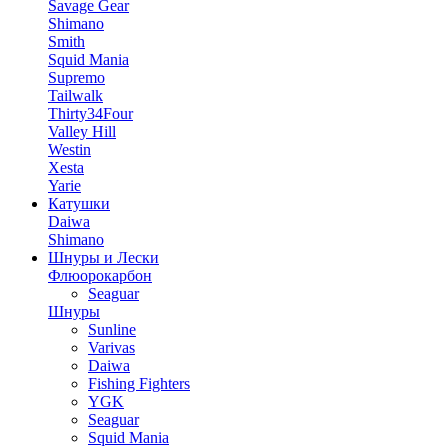
Savage Gear
Shimano
Smith
Squid Mania
Supremo
Tailwalk
Thirty34Four
Valley Hill
Westin
Xesta
Yarie
Катушки
Daiwa
Shimano
Шнуры и Лески
Флюорокарбон
Seaguar
Шнуры
Sunline
Varivas
Daiwa
Fishing Fighters
YGK
Seaguar
Squid Mania