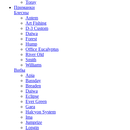
Toray
Приманки
Блесны
Antem
Art Fishing
D-3 Custom
Daiwa
Forest
Hump
Office Eucalyptus
River Old
Smith
Williams
Вибы
Apia
Bassday
Breaden
Daiwa
Eclipse
Ever Green
Gaea
Halcyon System
Ima
Jumprize
Longin