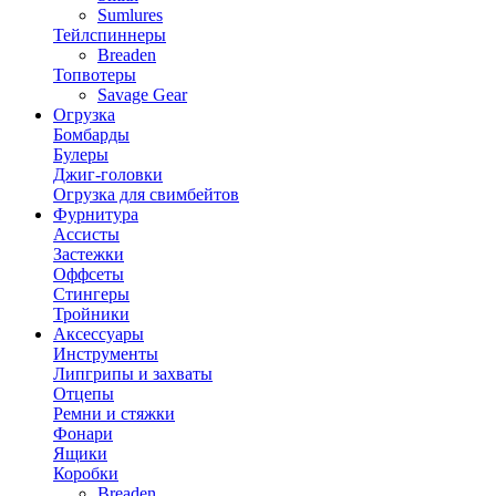
Sumlures
Тейлспиннеры
Breaden
Топвотеры
Savage Gear
Огрузка
Бомбарды
Булеры
Джиг-головки
Огрузка для свимбейтов
Фурнитура
Ассисты
Застежки
Оффсеты
Стингеры
Тройники
Аксессуары
Инструменты
Липгрипы и захваты
Отцепы
Ремни и стяжки
Фонари
Ящики
Коробки
Breaden