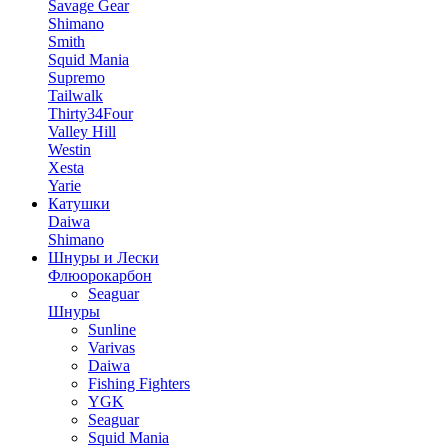
Savage Gear
Shimano
Smith
Squid Mania
Supremo
Tailwalk
Thirty34Four
Valley Hill
Westin
Xesta
Yarie
Катушки
Daiwa
Shimano
Шнуры и Лески
Флюорокарбон
Seaguar
Шнуры
Sunline
Varivas
Daiwa
Fishing Fighters
YGK
Seaguar
Squid Mania