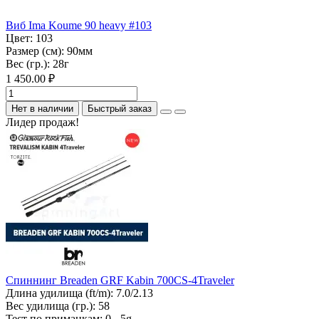
Виб Ima Koume 90 heavy #103
Цвет:
103
Размер (см):
90мм
Вес (гр.):
28г
1 450.00 ₽
Нет в наличии
Быстрый заказ
Лидер продаж!
Спиннинг Breaden GRF Kabin 700CS-4Traveler
Длина удилища (ft/m):
7.0/2.13
Вес удилища (гр.):
58
Тест по приманкам:
0 - 5g