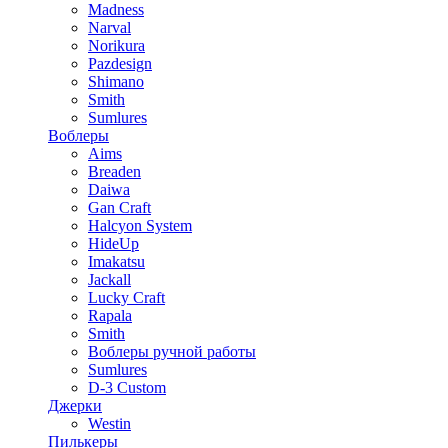
Madness
Narval
Norikura
Pazdesign
Shimano
Smith
Sumlures
Воблеры
Aims
Breaden
Daiwa
Gan Craft
Halcyon System
HideUp
Imakatsu
Jackall
Lucky Craft
Rapala
Smith
Воблеры ручной работы
Sumlures
D-3 Custom
Джерки
Westin
Пилькеры