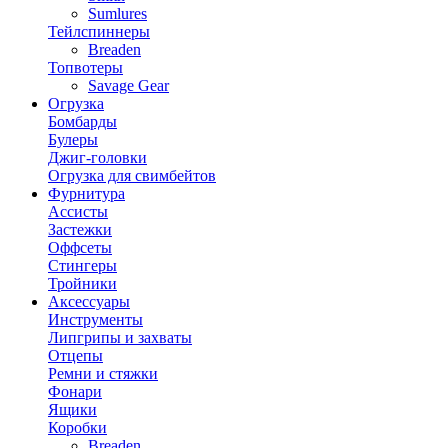
Sumlures
Тейлспиннеры
Breaden
Топвотеры
Savage Gear
Огрузка
Бомбарды
Булеры
Джиг-головки
Огрузка для свимбейтов
Фурнитура
Ассисты
Застежки
Оффсеты
Стингеры
Тройники
Аксессуары
Инструменты
Липгрипы и захваты
Отцепы
Ремни и стяжки
Фонари
Ящики
Коробки
Breaden