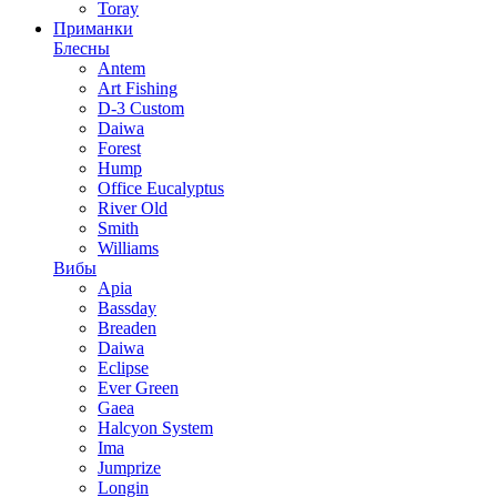
Toray
Приманки
Блесны
Antem
Art Fishing
D-3 Custom
Daiwa
Forest
Hump
Office Eucalyptus
River Old
Smith
Williams
Вибы
Apia
Bassday
Breaden
Daiwa
Eclipse
Ever Green
Gaea
Halcyon System
Ima
Jumprize
Longin