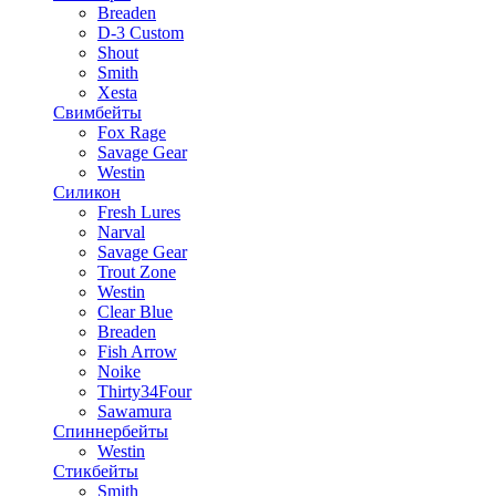
Breaden
D-3 Custom
Shout
Smith
Xesta
Свимбейты
Fox Rage
Savage Gear
Westin
Силикон
Fresh Lures
Narval
Savage Gear
Trout Zone
Westin
Clear Blue
Breaden
Fish Arrow
Noike
Thirty34Four
Sawamura
Спиннербейты
Westin
Стикбейты
Smith