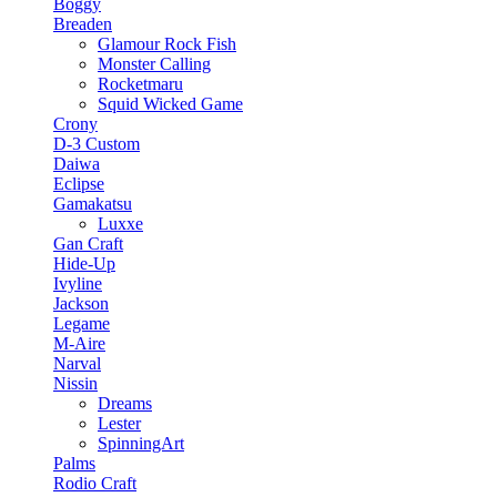
Boggy
Breaden
Glamour Rock Fish
Monster Calling
Rocketmaru
Squid Wicked Game
Crony
D-3 Custom
Daiwa
Eclipse
Gamakatsu
Luxxe
Gan Craft
Hide-Up
Ivyline
Jackson
Legame
M-Aire
Narval
Nissin
Dreams
Lester
SpinningArt
Palms
Rodio Craft