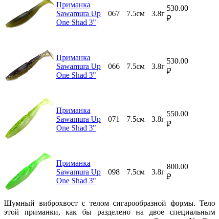
Приманка
530.00
Sawamura Up
067
7.5см
3.8г
₽
One Shad 3"
Приманка
530.00
Sawamura Up
066
7.5см
3.8г
₽
One Shad 3"
Приманка
550.00
Sawamura Up
071
7.5см
3.8г
₽
One Shad 3"
Приманка
800.00
Sawamura Up
098
7.5см
3.8г
₽
One Shad 3"
Шумный виброхвост с телом сигарообразной формы. Тело
этой приманки, как бы разделено на двое специальным