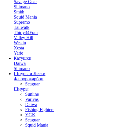
Savage Gear
Shimano
Smith
Squid Mania
Supremo
Tailwalk
Thirty34Four
Valley Hill
Westin
Xesta
Yarie
Катушки
Daiwa
Shimano
Шнуры и Лески
Флюорокарбон
Seaguar
Шнуры
Sunline
Varivas
Daiwa
Fishing Fighters
YGK
Seaguar
Squid Mania