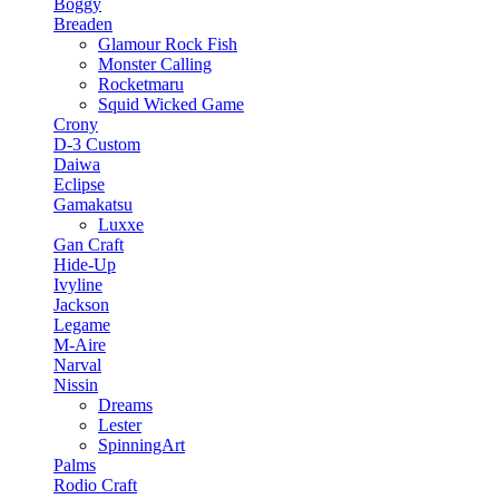
Boggy
Breaden
Glamour Rock Fish
Monster Calling
Rocketmaru
Squid Wicked Game
Crony
D-3 Custom
Daiwa
Eclipse
Gamakatsu
Luxxe
Gan Craft
Hide-Up
Ivyline
Jackson
Legame
M-Aire
Narval
Nissin
Dreams
Lester
SpinningArt
Palms
Rodio Craft