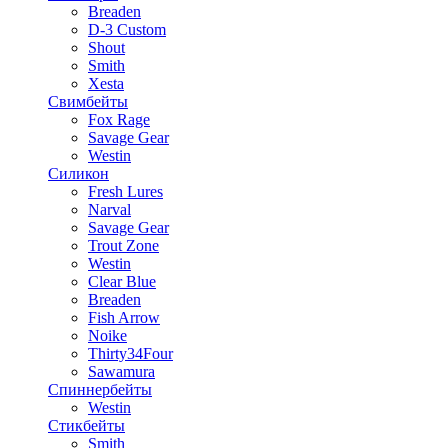
Breaden
D-3 Custom
Shout
Smith
Xesta
Свимбейты
Fox Rage
Savage Gear
Westin
Силикон
Fresh Lures
Narval
Savage Gear
Trout Zone
Westin
Clear Blue
Breaden
Fish Arrow
Noike
Thirty34Four
Sawamura
Спиннербейты
Westin
Стикбейты
Smith