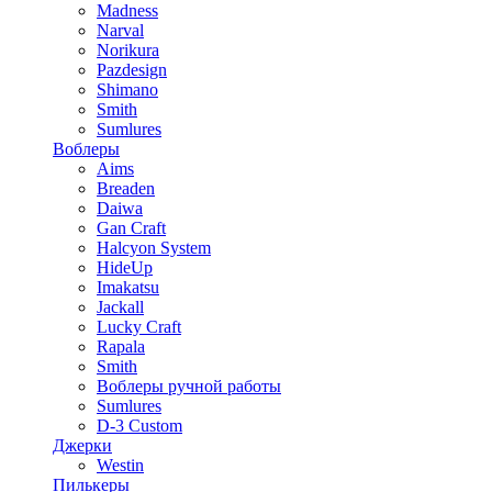
Madness
Narval
Norikura
Pazdesign
Shimano
Smith
Sumlures
Воблеры
Aims
Breaden
Daiwa
Gan Craft
Halcyon System
HideUp
Imakatsu
Jackall
Lucky Craft
Rapala
Smith
Воблеры ручной работы
Sumlures
D-3 Custom
Джерки
Westin
Пилькеры