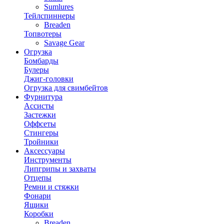
Sumlures
Тейлспиннеры
Breaden
Топвотеры
Savage Gear
Огрузка
Бомбарды
Булеры
Джиг-головки
Огрузка для свимбейтов
Фурнитура
Ассисты
Застежки
Оффсеты
Стингеры
Тройники
Аксессуары
Инструменты
Липгрипы и захваты
Отцепы
Ремни и стяжки
Фонари
Ящики
Коробки
Breaden