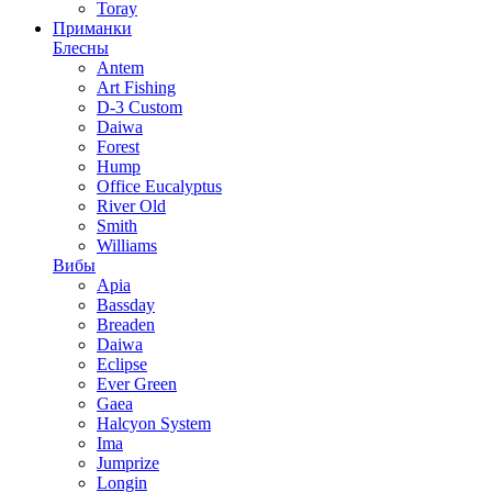
Toray
Приманки
Блесны
Antem
Art Fishing
D-3 Custom
Daiwa
Forest
Hump
Office Eucalyptus
River Old
Smith
Williams
Вибы
Apia
Bassday
Breaden
Daiwa
Eclipse
Ever Green
Gaea
Halcyon System
Ima
Jumprize
Longin