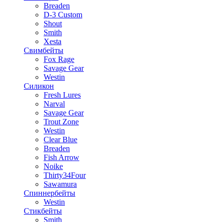
Breaden
D-3 Custom
Shout
Smith
Xesta
Свимбейты
Fox Rage
Savage Gear
Westin
Силикон
Fresh Lures
Narval
Savage Gear
Trout Zone
Westin
Clear Blue
Breaden
Fish Arrow
Noike
Thirty34Four
Sawamura
Спиннербейты
Westin
Стикбейты
Smith