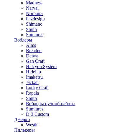
Madness
Narval
Norikura
Pazdesign
Shimano
Smith
Sumlures
Воблеры
Aims
Breaden
Daiwa
Gan Craft
Halcyon System
HideUp
Imakatsu
Jackall
Lucky Craft
Rapala
Smith
Воблеры ручной работы
Sumlures
D-3 Custom
Джерки
Westin
Пилькеры