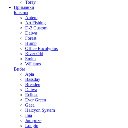
Toray
Приманки
Блесны
Antem
Art Fishing
D-3 Custom
Daiwa
Forest
Hump
Office Eucalyptus
River Old
Smith
Williams
Вибы
Apia
Bassday
Breaden
Daiwa
Eclipse
Ever Green
Gaea
Halcyon System
Ima
Jumprize
Longin