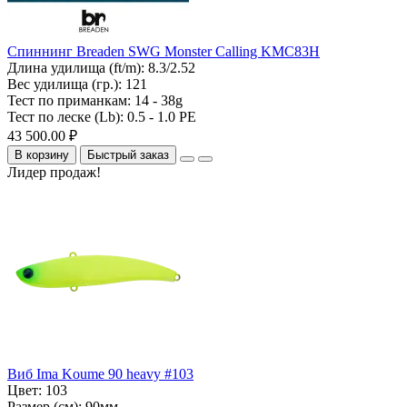
Спиннинг Breaden SWG Monster Calling KMC83H
Длина удилища (ft/m):
8.3/2.52
Вес удилища (гр.):
121
Тест по приманкам:
14 - 38g
Тест по леске (Lb):
0.5 - 1.0 PE
43 500.00 ₽
В корзину
Быстрый заказ
Лидер продаж!
Виб Ima Koume 90 heavy #103
Цвет:
103
Размер (см):
90мм