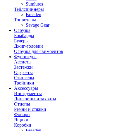
Sumlures
Тейлспиннеры
Breaden
Топвотеры
Savage Gear
Огрузка
Бомбарды
Булеры
Джиг-головки
Огрузка для свимбейтов
Фурнитура
Ассисты
Застежки
Оффсеты
Стингеры
Тройники
Аксессуары
Инструменты
Липгрипы и захваты
Отцепы
Ремни и стяжки
Фонари
Ящики
Коробки
Breaden