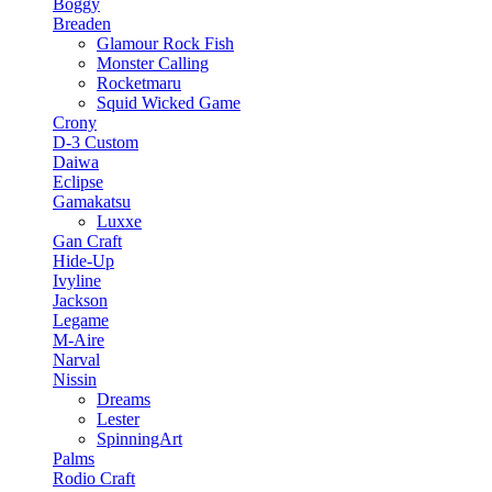
Boggy
Breaden
Glamour Rock Fish
Monster Calling
Rocketmaru
Squid Wicked Game
Crony
D-3 Custom
Daiwa
Eclipse
Gamakatsu
Luxxe
Gan Craft
Hide-Up
Ivyline
Jackson
Legame
M-Aire
Narval
Nissin
Dreams
Lester
SpinningArt
Palms
Rodio Craft