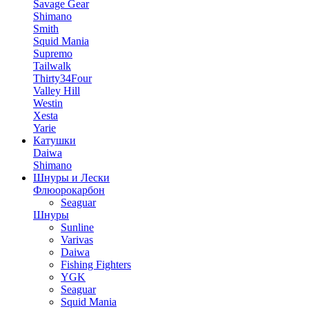
Savage Gear
Shimano
Smith
Squid Mania
Supremo
Tailwalk
Thirty34Four
Valley Hill
Westin
Xesta
Yarie
Катушки
Daiwa
Shimano
Шнуры и Лески
Флюорокарбон
Seaguar
Шнуры
Sunline
Varivas
Daiwa
Fishing Fighters
YGK
Seaguar
Squid Mania