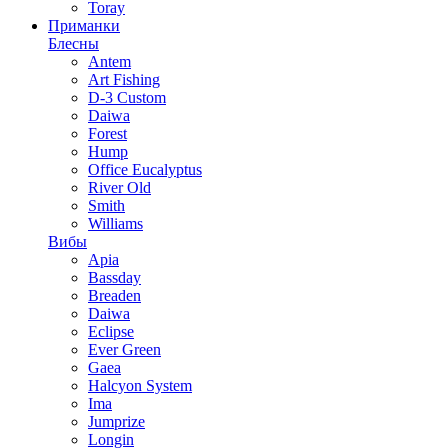
Toray
Приманки
Блесны
Antem
Art Fishing
D-3 Custom
Daiwa
Forest
Hump
Office Eucalyptus
River Old
Smith
Williams
Вибы
Apia
Bassday
Breaden
Daiwa
Eclipse
Ever Green
Gaea
Halcyon System
Ima
Jumprize
Longin