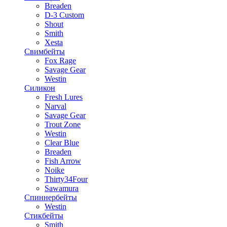
Breaden
D-3 Custom
Shout
Smith
Xesta
Свимбейты
Fox Rage
Savage Gear
Westin
Силикон
Fresh Lures
Narval
Savage Gear
Trout Zone
Westin
Clear Blue
Breaden
Fish Arrow
Noike
Thirty34Four
Sawamura
Спиннербейты
Westin
Стикбейты
Smith