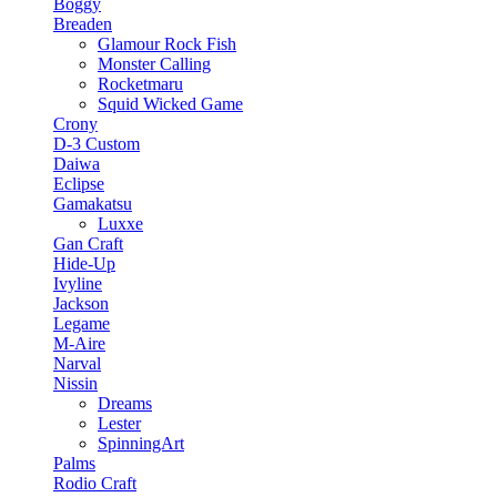
Boggy
Breaden
Glamour Rock Fish
Monster Calling
Rocketmaru
Squid Wicked Game
Crony
D-3 Custom
Daiwa
Eclipse
Gamakatsu
Luxxe
Gan Craft
Hide-Up
Ivyline
Jackson
Legame
M-Aire
Narval
Nissin
Dreams
Lester
SpinningArt
Palms
Rodio Craft