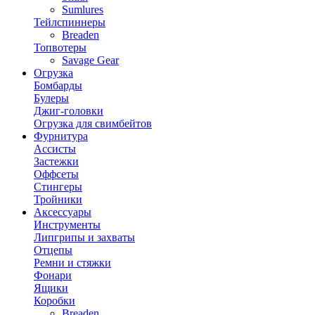
Sumlures
Тейлспиннеры
Breaden
Топвотеры
Savage Gear
Огрузка
Бомбарды
Булеры
Джиг-головки
Огрузка для свимбейтов
Фурнитура
Ассисты
Застежки
Оффсеты
Стингеры
Тройники
Аксессуары
Инструменты
Липгрипы и захваты
Отцепы
Ремни и стяжки
Фонари
Ящики
Коробки
Breaden