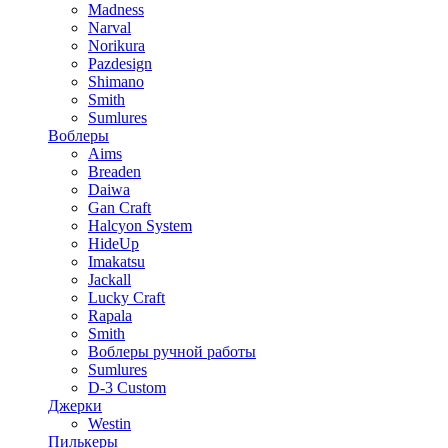
Madness
Narval
Norikura
Pazdesign
Shimano
Smith
Sumlures
Воблеры
Aims
Breaden
Daiwa
Gan Craft
Halcyon System
HideUp
Imakatsu
Jackall
Lucky Craft
Rapala
Smith
Воблеры ручной работы
Sumlures
D-3 Custom
Джерки
Westin
Пилькеры