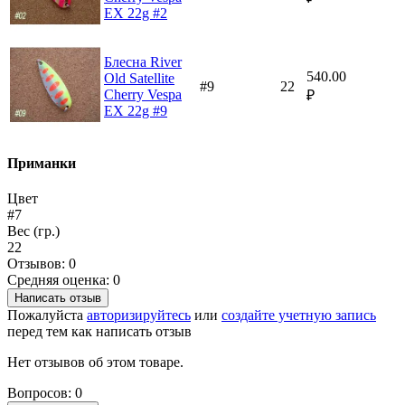
EX 22g #2
Блесна River
540.00
Old Satellite
#9
22
Cherry Vespa
₽
EX 22g #9
Приманки
Цвет
#7
Вес (гр.)
22
Отзывов: 0
Средняя оценка: 0
Написать отзыв
Пожалуйста
авторизируйтесь
или
создайте учетную запись
перед тем как написать отзыв
Нет отзывов об этом товаре.
Вопросов: 0