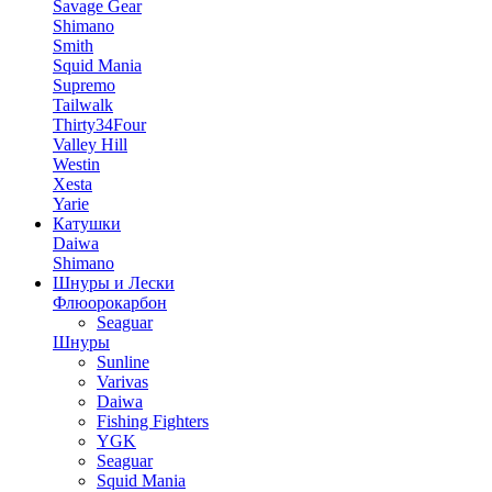
Savage Gear
Shimano
Smith
Squid Mania
Supremo
Tailwalk
Thirty34Four
Valley Hill
Westin
Xesta
Yarie
Катушки
Daiwa
Shimano
Шнуры и Лески
Флюорокарбон
Seaguar
Шнуры
Sunline
Varivas
Daiwa
Fishing Fighters
YGK
Seaguar
Squid Mania