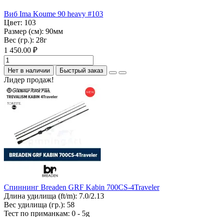
Виб Ima Koume 90 heavy #103
Цвет:
103
Размер (см):
90мм
Вес (гр.):
28г
1 450.00 ₽
Нет в наличии
Быстрый заказ
Лидер продаж!
Спиннинг Breaden GRF Kabin 700CS-4Traveler
Длина удилища (ft/m):
7.0/2.13
Вес удилища (гр.):
58
Тест по приманкам:
0 - 5g