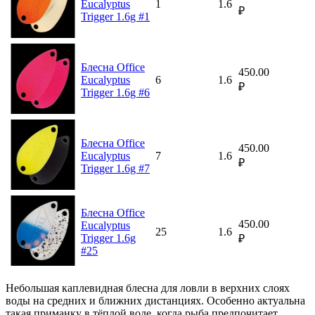
Eucalyptus
1
1.6
₽
Trigger 1.6g #1
Блесна Office
450.00
Eucalyptus
6
1.6
₽
Trigger 1.6g #6
Блесна Office
450.00
Eucalyptus
7
1.6
₽
Trigger 1.6g #7
Блесна Office
450.00
Eucalyptus
25
1.6
Trigger 1.6g
₽
#25
Небольшая каплевидная блесна для ловли в верхних слоях
воды на средних и ближних дистанциях. Особенно актуальна
такая приманку в тёплой воде, когда рыба предпочитает