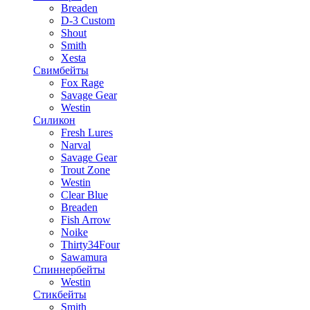
Breaden
D-3 Custom
Shout
Smith
Xesta
Свимбейты
Fox Rage
Savage Gear
Westin
Силикон
Fresh Lures
Narval
Savage Gear
Trout Zone
Westin
Clear Blue
Breaden
Fish Arrow
Noike
Thirty34Four
Sawamura
Спиннербейты
Westin
Стикбейты
Smith