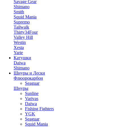
Savage Gear
Shimano
Smith
Squid Mania
Supremo
Tailwalk
Thirty34Four
Valley Hill
Westin
Xesta
Yarie
Катушки
Daiwa
Shimano
Шнуры и Лески
Флюорокарбон
Seaguar
Шнуры
Sunline
Varivas
Daiwa
Fishing Fighters
YGK
Seaguar
Squid Mania