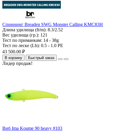
Спиннинг Breaden SWG Monster Calling KMC83H
Длина удилища (ft/m):
8.3/2.52
Вес удилища (гр.):
121
Тест по приманкам:
14 - 38g
Тест по леске (Lb):
0.5 - 1.0 PE
43 500.00 ₽
В корзину
Быстрый заказ
Лидер продаж!
Виб Ima Koume 90 heavy #103