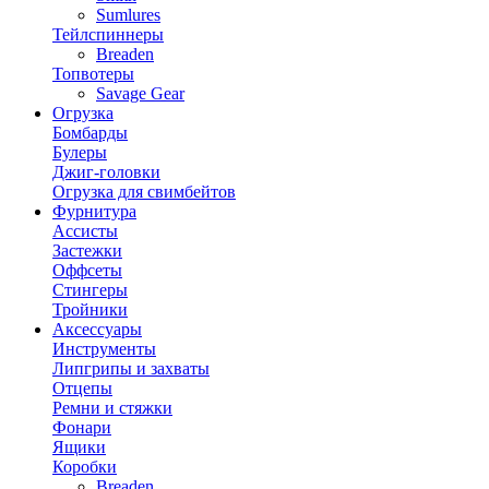
Sumlures
Тейлспиннеры
Breaden
Топвотеры
Savage Gear
Огрузка
Бомбарды
Булеры
Джиг-головки
Огрузка для свимбейтов
Фурнитура
Ассисты
Застежки
Оффсеты
Стингеры
Тройники
Аксессуары
Инструменты
Липгрипы и захваты
Отцепы
Ремни и стяжки
Фонари
Ящики
Коробки
Breaden