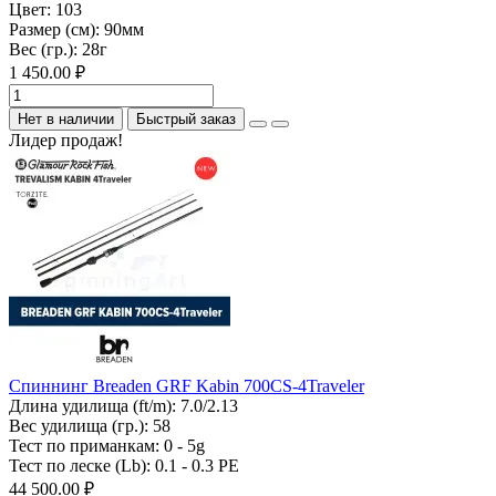
Цвет:
103
Размер (см):
90мм
Вес (гр.):
28г
1 450.00 ₽
Нет в наличии
Быстрый заказ
Лидер продаж!
Спиннинг Breaden GRF Kabin 700CS-4Traveler
Длина удилища (ft/m):
7.0/2.13
Вес удилища (гр.):
58
Тест по приманкам:
0 - 5g
Тест по леске (Lb):
0.1 - 0.3 PE
44 500.00 ₽