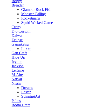
Boggy
Breaden
Glamour Rock Fish
Monster Calling
Rocketmaru
Squid Wicked Game
Crony
D-3 Custom
Daiwa
Eclipse
Gamakatsu
Luxxe
Gan Craft
Hide-Up
Ivyline
Jackson
Legame
M-Aire
Narval
Nissin
Dreams
Lester
SpinningArt
Palms
Rodio Craft