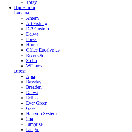
Toray
Приманки
Блесны
Antem
Art Fishing
D-3 Custom
Daiwa
Forest
Hump
Office Eucalyptus
River Old
Smith
Williams
Вибы
Apia
Bassday
Breaden
Daiwa
Eclipse
Ever Green
Gaea
Halcyon System
Ima
Jumprize
Longin