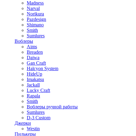
Madness
Narval
Norikura
Pazdesign
Shimano
Smith
Sumlures
Воблеры
Aims
Breaden
Daiwa
Gan Craft
Halcyon System
HideUp
Imakatsu
Jackall
Lucky Craft
Rapala
Smith
Воблеры ручной работы
Sumlures
D-3 Custom
Джерки
Westin
Пилькеры