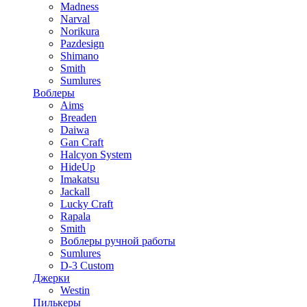
Madness
Narval
Norikura
Pazdesign
Shimano
Smith
Sumlures
Воблеры
Aims
Breaden
Daiwa
Gan Craft
Halcyon System
HideUp
Imakatsu
Jackall
Lucky Craft
Rapala
Smith
Воблеры ручной работы
Sumlures
D-3 Custom
Джерки
Westin
Пилькеры