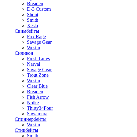
Breaden
D-3 Custom
Shout
Smith
Xesta
Свимбейты
Fox Rage
Savage Gear
Westin
Силикон
Fresh Lures
Narval
Savage Gear
Trout Zone
Westin
Clear Blue
Breaden
Fish Arrow
Noike
Thirty34Four
Sawamura
Спиннербейты
Westin
Стикбейты
Smith