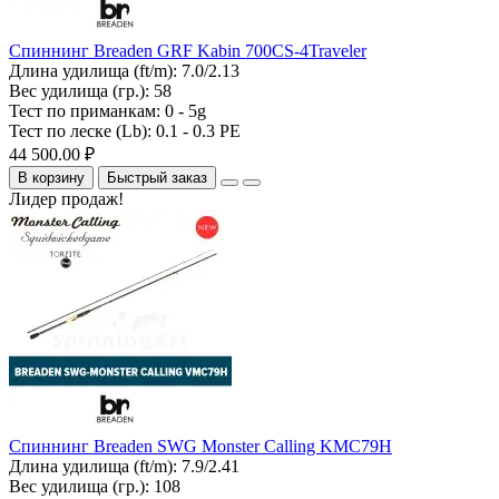
Спиннинг Breaden GRF Kabin 700CS-4Traveler
Длина удилища (ft/m):
7.0/2.13
Вес удилища (гр.):
58
Тест по приманкам:
0 - 5g
Тест по леске (Lb):
0.1 - 0.3 PE
44 500.00 ₽
В корзину
Быстрый заказ
Лидер продаж!
Спиннинг Breaden SWG Monster Calling KMC79H
Длина удилища (ft/m):
7.9/2.41
Вес удилища (гр.):
108