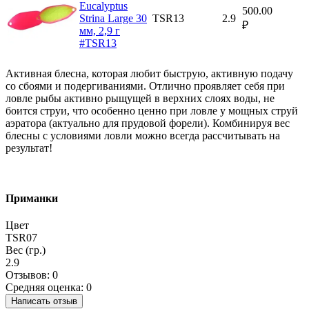
Eucalyptus
500.00
Strina Large 30
TSR13
2.9
₽
мм, 2,9 г
#TSR13
Активная блесна, которая любит быструю, активную подачу
со сбоями и подергиваниями. Отлично проявляет себя при
ловле рыбы активно рыщущей в верхних слоях воды, не
боится струи, что особенно ценно при ловле у мощных струй
аэратора (актуально для прудовой форели). Комбинируя вес
блесны с условиями ловли можно всегда рассчитывать на
результат!
Приманки
Цвет
TSR07
Вес (гр.)
2.9
Отзывов: 0
Средняя оценка: 0
Написать отзыв