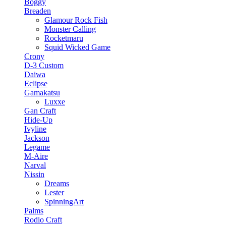
Boggy
Breaden
Glamour Rock Fish
Monster Calling
Rocketmaru
Squid Wicked Game
Crony
D-3 Custom
Daiwa
Eclipse
Gamakatsu
Luxxe
Gan Craft
Hide-Up
Ivyline
Jackson
Legame
M-Aire
Narval
Nissin
Dreams
Lester
SpinningArt
Palms
Rodio Craft