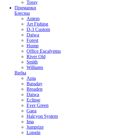
Toray
Приманки
Блесны
Antem
Art Fishing
D-3 Custom
Daiwa
Forest
Hump
Office Eucalyptus
River Old
Smith
Williams
Вибы
Apia
Bassday
Breaden
Daiwa
Eclipse
Ever Green
Gaea
Halcyon System
Ima
Jumprize
Longin