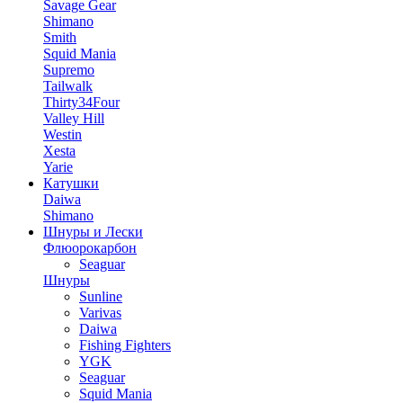
Savage Gear
Shimano
Smith
Squid Mania
Supremo
Tailwalk
Thirty34Four
Valley Hill
Westin
Xesta
Yarie
Катушки
Daiwa
Shimano
Шнуры и Лески
Флюорокарбон
Seaguar
Шнуры
Sunline
Varivas
Daiwa
Fishing Fighters
YGK
Seaguar
Squid Mania