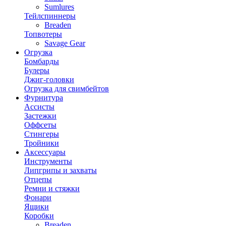
Sumlures
Тейлспиннеры
Breaden
Топвотеры
Savage Gear
Огрузка
Бомбарды
Булеры
Джиг-головки
Огрузка для свимбейтов
Фурнитура
Ассисты
Застежки
Оффсеты
Стингеры
Тройники
Аксессуары
Инструменты
Липгрипы и захваты
Отцепы
Ремни и стяжки
Фонари
Ящики
Коробки
Breaden