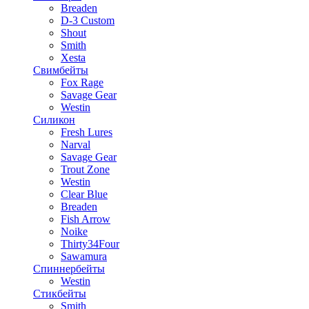
Breaden
D-3 Custom
Shout
Smith
Xesta
Свимбейты
Fox Rage
Savage Gear
Westin
Силикон
Fresh Lures
Narval
Savage Gear
Trout Zone
Westin
Clear Blue
Breaden
Fish Arrow
Noike
Thirty34Four
Sawamura
Спиннербейты
Westin
Стикбейты
Smith