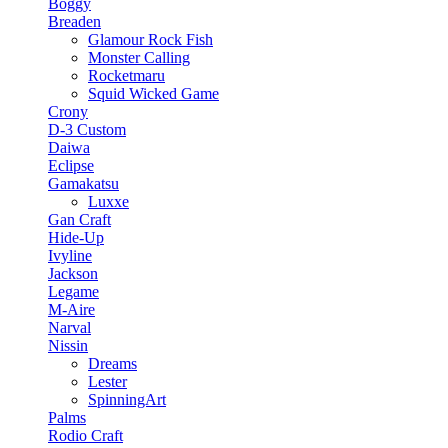
Boggy
Breaden
Glamour Rock Fish
Monster Calling
Rocketmaru
Squid Wicked Game
Crony
D-3 Custom
Daiwa
Eclipse
Gamakatsu
Luxxe
Gan Craft
Hide-Up
Ivyline
Jackson
Legame
M-Aire
Narval
Nissin
Dreams
Lester
SpinningArt
Palms
Rodio Craft