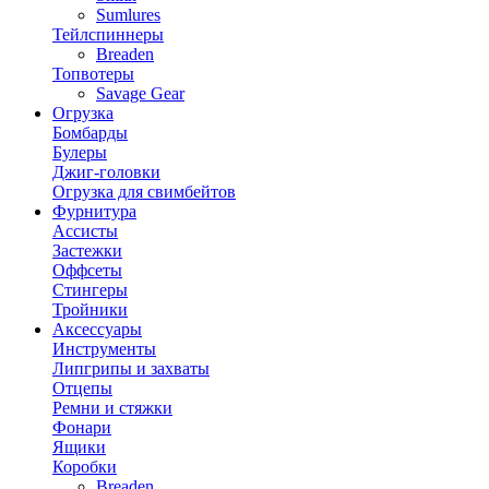
Sumlures
Тейлспиннеры
Breaden
Топвотеры
Savage Gear
Огрузка
Бомбарды
Булеры
Джиг-головки
Огрузка для свимбейтов
Фурнитура
Ассисты
Застежки
Оффсеты
Стингеры
Тройники
Аксессуары
Инструменты
Липгрипы и захваты
Отцепы
Ремни и стяжки
Фонари
Ящики
Коробки
Breaden