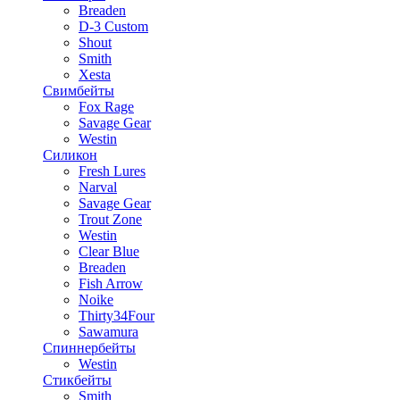
Breaden
D-3 Custom
Shout
Smith
Xesta
Свимбейты
Fox Rage
Savage Gear
Westin
Силикон
Fresh Lures
Narval
Savage Gear
Trout Zone
Westin
Clear Blue
Breaden
Fish Arrow
Noike
Thirty34Four
Sawamura
Спиннербейты
Westin
Стикбейты
Smith