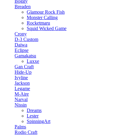
Boggy
Breaden
Glamour Rock Fish
Monster Calling
Rocketmaru
Squid Wicked Game
Crony
D-3 Custom
Daiwa
Eclipse
Gamakatsu
Luxxe
Gan Craft
Hide-Up
Ivyline
Jackson
Legame
M-Aire
Narval
Nissin
Dreams
Lester
SpinningArt
Palms
Rodio Craft