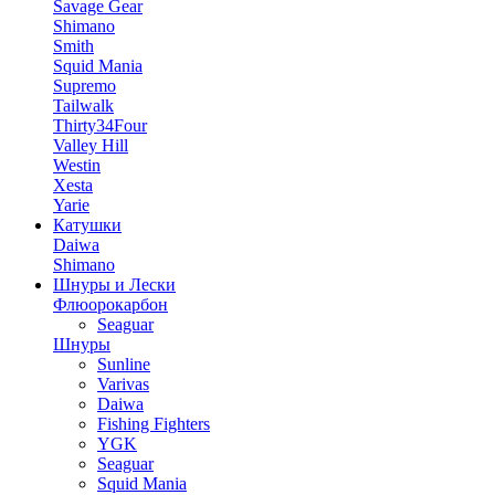
Savage Gear
Shimano
Smith
Squid Mania
Supremo
Tailwalk
Thirty34Four
Valley Hill
Westin
Xesta
Yarie
Катушки
Daiwa
Shimano
Шнуры и Лески
Флюорокарбон
Seaguar
Шнуры
Sunline
Varivas
Daiwa
Fishing Fighters
YGK
Seaguar
Squid Mania