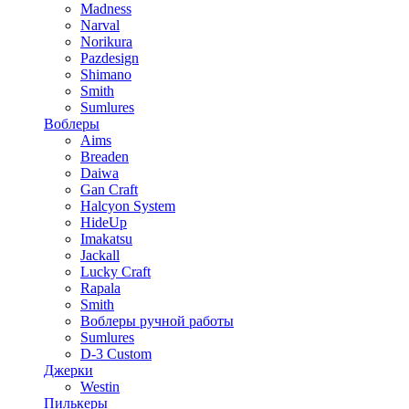
Madness
Narval
Norikura
Pazdesign
Shimano
Smith
Sumlures
Воблеры
Aims
Breaden
Daiwa
Gan Craft
Halcyon System
HideUp
Imakatsu
Jackall
Lucky Craft
Rapala
Smith
Воблеры ручной работы
Sumlures
D-3 Custom
Джерки
Westin
Пилькеры