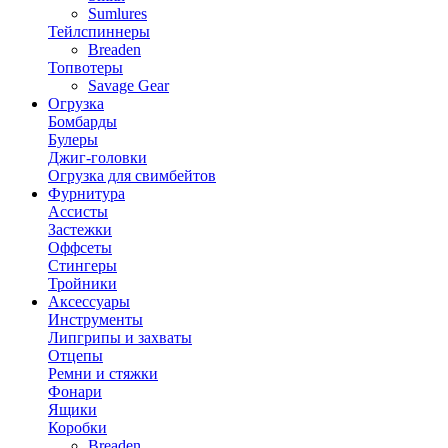
Sumlures
Тейлспиннеры
Breaden
Топвотеры
Savage Gear
Огрузка
Бомбарды
Булеры
Джиг-головки
Огрузка для свимбейтов
Фурнитура
Ассисты
Застежки
Оффсеты
Стингеры
Тройники
Аксессуары
Инструменты
Липгрипы и захваты
Отцепы
Ремни и стяжки
Фонари
Ящики
Коробки
Breaden