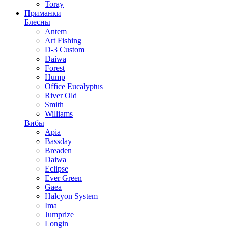
Toray
Приманки
Блесны
Antem
Art Fishing
D-3 Custom
Daiwa
Forest
Hump
Office Eucalyptus
River Old
Smith
Williams
Вибы
Apia
Bassday
Breaden
Daiwa
Eclipse
Ever Green
Gaea
Halcyon System
Ima
Jumprize
Longin