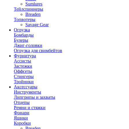
Sumlures
Тейлспиннеры
Breaden
Топвотеры
Savage Gear
Огрузка
Бомбарды
Булеры
Джиг-головки
Огрузка для свимбейтов
Фурнитура
Ассисты
Застежки
Оффсеты
Стингеры
Тройники
Аксессуары
Инструменты
Липгрипы и захваты
Отцепы
Ремни и стяжки
Фонари
Ящики
Коробки
Breaden