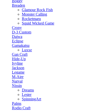
Boggy
Breaden
Glamour Rock Fish
Monster Calling
Rocketmaru
Squid Wicked Game
Crony
D-3 Custom
Daiwa
Eclipse
Gamakatsu
Luxxe
Gan Craft
Hide-Up
Ivyline
Jackson
Legame
M-Aire
Narval
Nissin
Dreams
Lester
SpinningArt
Palms
Rodio Craft