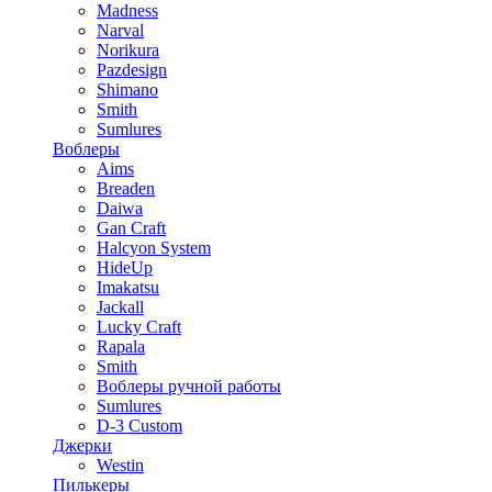
Madness
Narval
Norikura
Pazdesign
Shimano
Smith
Sumlures
Воблеры
Aims
Breaden
Daiwa
Gan Craft
Halcyon System
HideUp
Imakatsu
Jackall
Lucky Craft
Rapala
Smith
Воблеры ручной работы
Sumlures
D-3 Custom
Джерки
Westin
Пилькеры