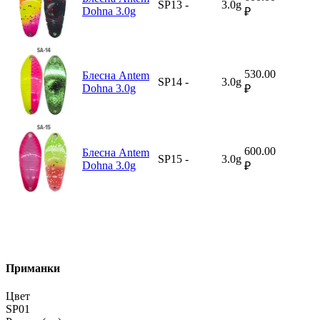
SP13
-
3.0g
Dohna 3.0g
₽
530.00
Блесна Antem
SP14
-
3.0g
Dohna 3.0g
₽
600.00
Блесна Antem
SP15
-
3.0g
Dohna 3.0g
₽
Приманки
Цвет
SP01