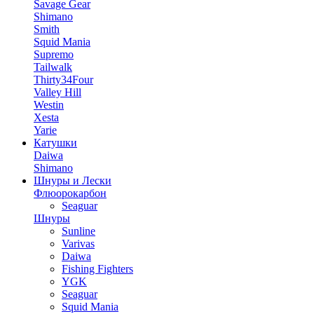
Savage Gear
Shimano
Smith
Squid Mania
Supremo
Tailwalk
Thirty34Four
Valley Hill
Westin
Xesta
Yarie
Катушки
Daiwa
Shimano
Шнуры и Лески
Флюорокарбон
Seaguar
Шнуры
Sunline
Varivas
Daiwa
Fishing Fighters
YGK
Seaguar
Squid Mania