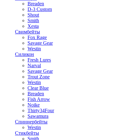
Breaden
D-3 Custom
Shout
Smith
Xesta
Свимбейты
Fox Rage
Savage Gear
Westin
Силикон
Fresh Lures
Narval
Savage Gear
Trout Zone
Westin
Clear Blue
Breaden
Fish Arrow
Noike
Thirty34Four
Sawamura
Спиннербейты
Westin
Стикбейты
Smith