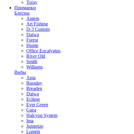
Toray
Приманки
Блесны
Antem
Art Fishing
D-3 Custom
Daiwa
Forest
Hump
Office Eucalyptus
River Old
Smith
Williams
Вибы
Apia
Bassday
Breaden
Daiwa
Eclipse
Ever Green
Gaea
Halcyon System
Ima
Jumprize
Longin