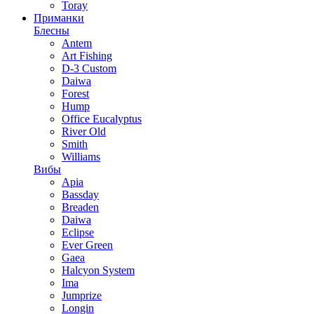
Toray
Приманки
Блесны
Antem
Art Fishing
D-3 Custom
Daiwa
Forest
Hump
Office Eucalyptus
River Old
Smith
Williams
Вибы
Apia
Bassday
Breaden
Daiwa
Eclipse
Ever Green
Gaea
Halcyon System
Ima
Jumprize
Longin