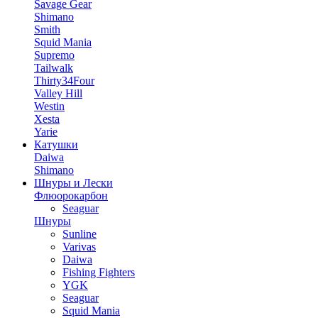
Savage Gear
Shimano
Smith
Squid Mania
Supremo
Tailwalk
Thirty34Four
Valley Hill
Westin
Xesta
Yarie
Катушки
Daiwa
Shimano
Шнуры и Лески
Флюорокарбон
Seaguar
Шнуры
Sunline
Varivas
Daiwa
Fishing Fighters
YGK
Seaguar
Squid Mania