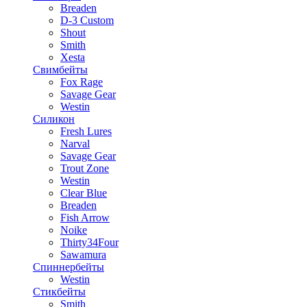
Breaden
D-3 Custom
Shout
Smith
Xesta
Свимбейты
Fox Rage
Savage Gear
Westin
Силикон
Fresh Lures
Narval
Savage Gear
Trout Zone
Westin
Clear Blue
Breaden
Fish Arrow
Noike
Thirty34Four
Sawamura
Спиннербейты
Westin
Стикбейты
Smith