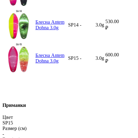
530.00
Блесна Antem
SP14
-
3.0g
Dohna 3.0g
₽
600.00
Блесна Antem
SP15
-
3.0g
Dohna 3.0g
₽
Приманки
Цвет
SP15
Размер (см)
-