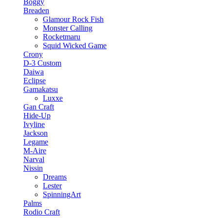
Boggy
Breaden
Glamour Rock Fish
Monster Calling
Rocketmaru
Squid Wicked Game
Crony
D-3 Custom
Daiwa
Eclipse
Gamakatsu
Luxxe
Gan Craft
Hide-Up
Ivyline
Jackson
Legame
M-Aire
Narval
Nissin
Dreams
Lester
SpinningArt
Palms
Rodio Craft