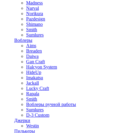
Madness
Narval
Norikura
Pazdesign
Shimano
Smith
Sumlures
Воблеры
Aims
Breaden
Daiwa
Gan Craft
Halcyon System
HideUp
Imakatsu
Jackall
Lucky Craft
Rapala
Smith
Воблеры ручной работы
Sumlures
D-3 Custom
Джерки
Westin
Пилькеры