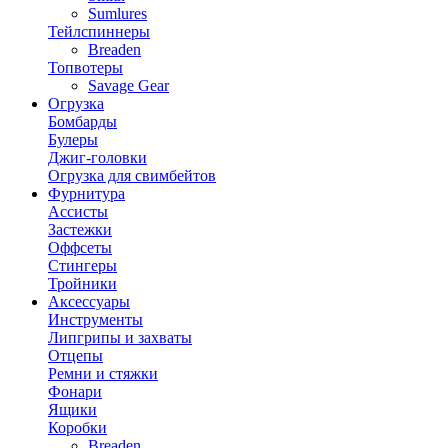
Sumlures
Тейлспиннеры
Breaden
Топвотеры
Savage Gear
Огрузка
Бомбарды
Булеры
Джиг-головки
Огрузка для свимбейтов
Фурнитура
Ассисты
Застежки
Оффсеты
Стингеры
Тройники
Аксессуары
Инструменты
Липгрипы и захваты
Отцепы
Ремни и стяжки
Фонари
Ящики
Коробки
Breaden