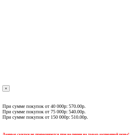
×
При сумме покупок от 40 000р: 570.00р.
При сумме покупок от 75 000р: 540.00р.
При сумме покупок от 150 000р: 510.00р.
Данные скидки не применяются при наличии на товар акционной цены!