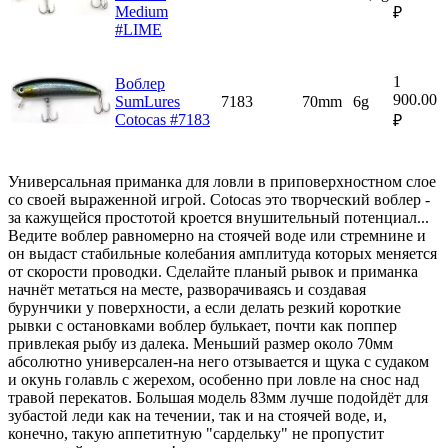
Medium
₽
#LIME
1
Воблер
900.00
SumLures
7183
70mm
6g
Cotocas #7183
₽
Универсальная приманка для ловли в приповерхностном слое
со своей выраженной игрой. Cotocas это творческий воблер -
за кажущейся простотой кроется внушительный потенциал...
Ведите воблер равномерно на стоячей воде или стремнине и
он выдаст стабильные колебания амплитуда которых меняется
от скорости проводки. Сделайте планый рывок и приманка
начнёт метаться на месте, разворачиваясь и создавая
бурунчики у поверхности, а если делать резкий короткие
рывки с остановками воблер булькает, почти как поппер
привлекая рыбу из далека. Меньший размер около 70мм
абсолютно универсален-на него отзывается и щука с судаком
и окунь голавль с жерехом, особенно при ловле на снос над
травой перекатов. Большая модель 83мм лучше подойдёт для
зубастой леди как на течении, так и на стоячей воде, и,
конечно, такую аппетитную "сардельку" не пропустит