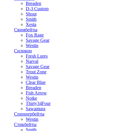
Breaden
D-3 Custom
Shout
Smith
Xesta
Свимбейты
Fox Rage
Savage Gear
Westin
Силикон
Fresh Lures
Narval
Savage Gear
Trout Zone
Westin
Clear Blue
Breaden
Fish Arrow
Noike
Thirty34Four
Sawamura
Спиннербейты
Westin
Стикбейты
Smith