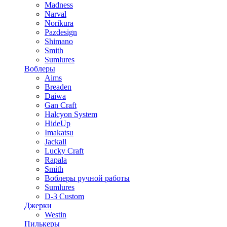
Madness
Narval
Norikura
Pazdesign
Shimano
Smith
Sumlures
Воблеры
Aims
Breaden
Daiwa
Gan Craft
Halcyon System
HideUp
Imakatsu
Jackall
Lucky Craft
Rapala
Smith
Воблеры ручной работы
Sumlures
D-3 Custom
Джерки
Westin
Пилькеры