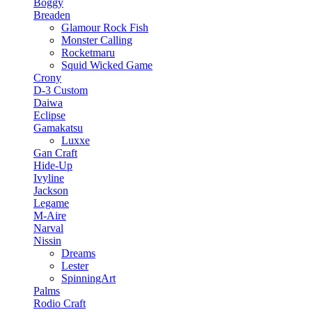
Boggy
Breaden
Glamour Rock Fish
Monster Calling
Rocketmaru
Squid Wicked Game
Crony
D-3 Custom
Daiwa
Eclipse
Gamakatsu
Luxxe
Gan Craft
Hide-Up
Ivyline
Jackson
Legame
M-Aire
Narval
Nissin
Dreams
Lester
SpinningArt
Palms
Rodio Craft