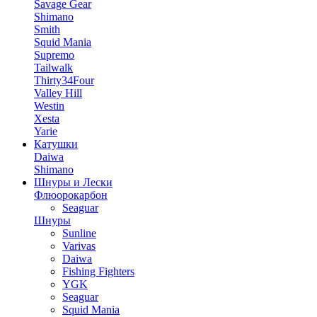
Savage Gear
Shimano
Smith
Squid Mania
Supremo
Tailwalk
Thirty34Four
Valley Hill
Westin
Xesta
Yarie
Катушки
Daiwa
Shimano
Шнуры и Лески
Флюорокарбон
Seaguar
Шнуры
Sunline
Varivas
Daiwa
Fishing Fighters
YGK
Seaguar
Squid Mania