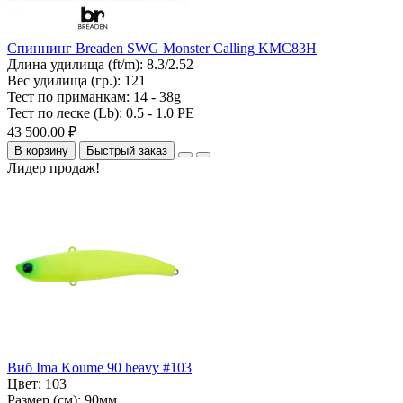
Спиннинг Breaden SWG Monster Calling KMC83H
Длина удилища (ft/m):
8.3/2.52
Вес удилища (гр.):
121
Тест по приманкам:
14 - 38g
Тест по леске (Lb):
0.5 - 1.0 PE
43 500.00 ₽
В корзину
Быстрый заказ
Лидер продаж!
Виб Ima Koume 90 heavy #103
Цвет:
103
Размер (см):
90мм