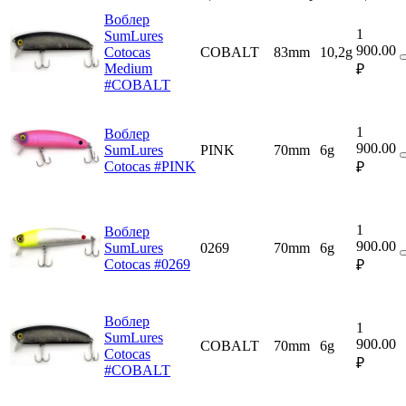
Воблер
1
SumLures
900.00
Cotocas
COBALT
83mm
10,2g
Medium
₽
#COBALT
1
Воблер
900.00
SumLures
PINK
70mm
6g
Cotocas #PINK
₽
1
Воблер
900.00
SumLures
0269
70mm
6g
Cotocas #0269
₽
Воблер
1
SumLures
900.00
COBALT
70mm
6g
Cotocas
₽
#COBALT