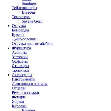
Sumlures
Тейлспиннеры
Breaden
Топвотеры
Savage Gear
Огрузка
Бомбарды
Булеры
Джиг-головки
Огрузка для свимбейтов
Фурнитура
Ассисты
Застежки
Оффсеты
Стингеры
Тройники
Аксессуары
Инструменты
Липгрипы и захваты
Отцепы
Ремни и стяжки
Фонари
Ящики
Коробки
Breaden