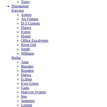
Toray
Приманки
Блесны
Antem
Art Fishing
D-3 Custom
Daiwa
Forest
Hump
Office Eucalyptus
River Old
Smith
Williams
Вибы
Apia
Bassday
Breaden
Daiwa
Eclipse
Ever Green
Gaea
Halcyon System
Ima
Jumprize
Longin