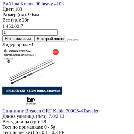
Виб Ima Koume 90 heavy #103
Цвет:
103
Размер (см):
90мм
Вес (гр.):
28г
1 450.00 ₽
Нет в наличии
Быстрый заказ
Лидер продаж!
Спиннинг Breaden GRF Kabin 700CS-4Traveler
Длина удилища (ft/m):
7.0/2.13
Вес удилища (гр.):
58
Тест по приманкам:
0 - 5g
Тест по леске (Lb):
0.1 - 0.3 PE