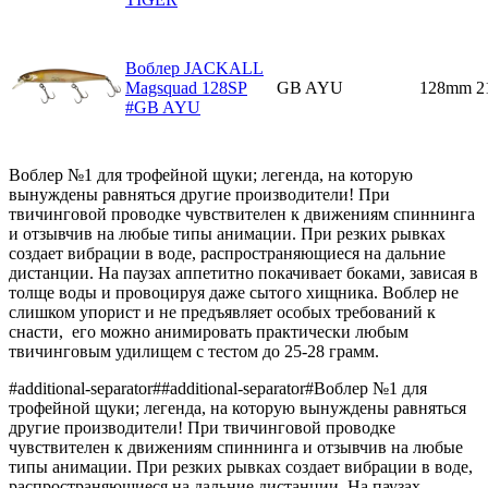
Воблер JACKALL
Magsquad 128SP
GB AYU
128mm
2
#GB AYU
Воблер №1 для трофейной щуки; легенда, на которую
вынуждены равняться другие производители! При
твичинговой проводке чувствителен к движениям спиннинга
и отзывчив на любые типы анимации. При резких рывках
создает вибрации в воде, распространяющиеся на дальние
дистанции. На паузах аппетитно покачивает боками, зависая в
толще воды и провоцируя даже сытого хищника. Воблер не
слишком упорист и не предъявляет особых требований к
снасти, его можно анимировать практически любым
твичинговым удилищем с тестом до 25-28 грамм.
#additional-separator##additional-separator#Воблер №1 для
трофейной щуки; легенда, на которую вынуждены равняться
другие производители! При твичинговой проводке
чувствителен к движениям спиннинга и отзывчив на любые
типы анимации. При резких рывках создает вибрации в воде,
распространяющиеся на дальние дистанции. На паузах