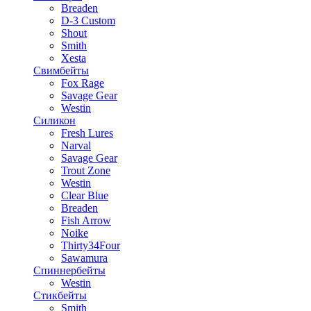
Breaden
D-3 Custom
Shout
Smith
Xesta
Свимбейты
Fox Rage
Savage Gear
Westin
Силикон
Fresh Lures
Narval
Savage Gear
Trout Zone
Westin
Clear Blue
Breaden
Fish Arrow
Noike
Thirty34Four
Sawamura
Спиннербейты
Westin
Стикбейты
Smith