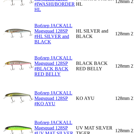
128mm
2
#IWASHI/BORDER
HL
HL
Воблер JACKALL
Magsquad 128SP
HL SILVER and
128mm
2
#HL SILVER and
BLACK
BLACK
Воблер JACKALL
Magsquad 128SP
BLACK BACK
128mm
2
#BLACK BACK
RED BELLY
RED BELLY
Воблер JACKALL
Magsquad 128SP
KO AYU
128mm
2
#KO AYU
Воблер JACKALL
Magsquad 128SP
UV MAT SILVER
128mm
2
#UV MAT SILVER
TIGER