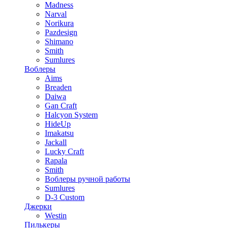
Madness
Narval
Norikura
Pazdesign
Shimano
Smith
Sumlures
Воблеры
Aims
Breaden
Daiwa
Gan Craft
Halcyon System
HideUp
Imakatsu
Jackall
Lucky Craft
Rapala
Smith
Воблеры ручной работы
Sumlures
D-3 Custom
Джерки
Westin
Пилькеры