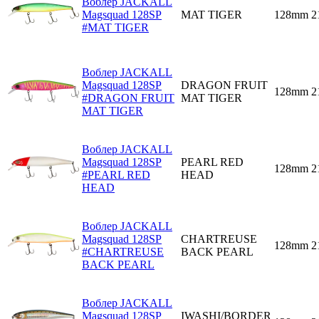
Воблер JACKALL
Magsquad 128SP
MAT TIGER
128mm
2
#MAT TIGER
Воблер JACKALL
Magsquad 128SP
DRAGON FRUIT
128mm
2
#DRAGON FRUIT
MAT TIGER
MAT TIGER
Воблер JACKALL
Magsquad 128SP
PEARL RED
128mm
2
#PEARL RED
HEAD
HEAD
Воблер JACKALL
Magsquad 128SP
CHARTREUSE
128mm
2
#CHARTREUSE
BACK PEARL
BACK PEARL
Воблер JACKALL
Magsquad 128SP
IWASHI/BORDER