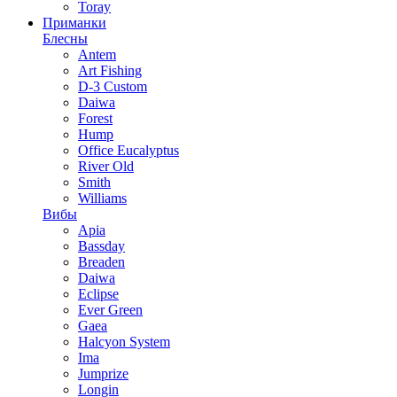
Toray
Приманки
Блесны
Antem
Art Fishing
D-3 Custom
Daiwa
Forest
Hump
Office Eucalyptus
River Old
Smith
Williams
Вибы
Apia
Bassday
Breaden
Daiwa
Eclipse
Ever Green
Gaea
Halcyon System
Ima
Jumprize
Longin