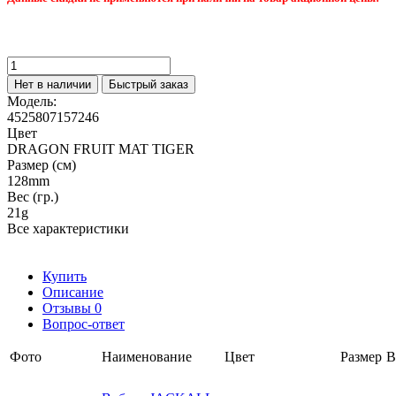
Нет в наличии
Быстрый заказ
Модель:
4525807157246
Цвет
DRAGON FRUIT MAT TIGER
Размер (см)
128mm
Вес (гр.)
21g
Все характеристики
Купить
Описание
Отзывы
0
Вопрос-ответ
Фото
Наименование
Цвет
Размер
В