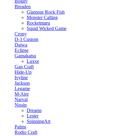
Boggy
Breaden
Glamour Rock Fish
Monster Calling
Rocketmaru
Squid Wicked Game
Crony
D-3 Custom
Daiwa
Eclipse
Gamakatsu
Luxxe
Gan Craft
Hide-Up
Ivyline
Jackson
Legame
M-Aire
Narval
Nissin
Dreams
Lester
SpinningArt
Palms
Rodio Craft