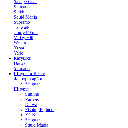
Savage Gear
Shimano
Smith
Squid Mania
Supremo
Tailwalk
Thirty34Four
Valley Hill
Westin
Xesta
Yarie
Катушки
Daiwa
Shimano
Шнуры и Лески
Флюорокарбон
Seaguar
Шнуры
Sunline
Varivas
Daiwa
Fishing Fighters
YGK
Seaguar
Squid Mania