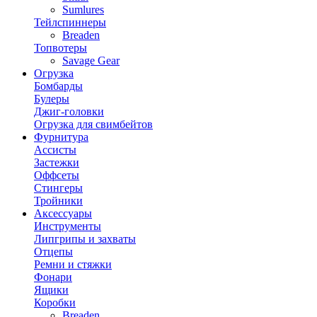
Sumlures
Тейлспиннеры
Breaden
Топвотеры
Savage Gear
Огрузка
Бомбарды
Булеры
Джиг-головки
Огрузка для свимбейтов
Фурнитура
Ассисты
Застежки
Оффсеты
Стингеры
Тройники
Аксессуары
Инструменты
Липгрипы и захваты
Отцепы
Ремни и стяжки
Фонари
Ящики
Коробки
Breaden