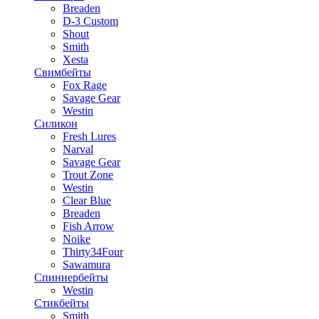
Breaden
D-3 Custom
Shout
Smith
Xesta
Свимбейты
Fox Rage
Savage Gear
Westin
Силикон
Fresh Lures
Narval
Savage Gear
Trout Zone
Westin
Clear Blue
Breaden
Fish Arrow
Noike
Thirty34Four
Sawamura
Спиннербейты
Westin
Стикбейты
Smith