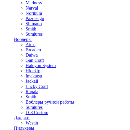
Madness
Narval
Norikura
Pazdesign
Shimano
Smith
Sumlures
Воблеры
Aims
Breaden
Daiwa
Gan Craft
Halcyon System
HideUp
Imakatsu
Jackall
Lucky Craft
Rapala
Smith
Воблеры ручной работы
Sumlures
D-3 Custom
Джерки
Westin
Пилькеры