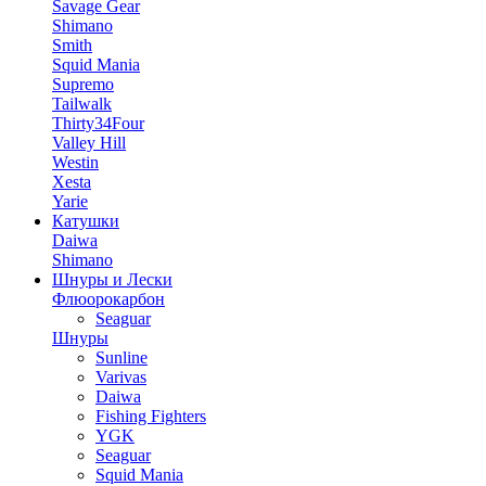
Savage Gear
Shimano
Smith
Squid Mania
Supremo
Tailwalk
Thirty34Four
Valley Hill
Westin
Xesta
Yarie
Катушки
Daiwa
Shimano
Шнуры и Лески
Флюорокарбон
Seaguar
Шнуры
Sunline
Varivas
Daiwa
Fishing Fighters
YGK
Seaguar
Squid Mania