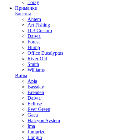
Toray
Приманки
Блесны
Antem
Art Fishing
D-3 Custom
Daiwa
Forest
Hump
Office Eucalyptus
River Old
Smith
Williams
Вибы
Apia
Bassday
Breaden
Daiwa
Eclipse
Ever Green
Gaea
Halcyon System
Ima
Jumprize
Longin