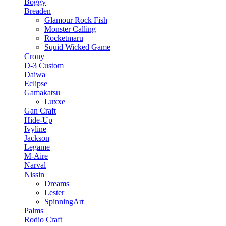
Boggy
Breaden
Glamour Rock Fish
Monster Calling
Rocketmaru
Squid Wicked Game
Crony
D-3 Custom
Daiwa
Eclipse
Gamakatsu
Luxxe
Gan Craft
Hide-Up
Ivyline
Jackson
Legame
M-Aire
Narval
Nissin
Dreams
Lester
SpinningArt
Palms
Rodio Craft