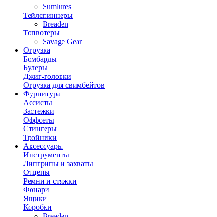
Sumlures
Тейлспиннеры
Breaden
Топвотеры
Savage Gear
Огрузка
Бомбарды
Булеры
Джиг-головки
Огрузка для свимбейтов
Фурнитура
Ассисты
Застежки
Оффсеты
Стингеры
Тройники
Аксессуары
Инструменты
Липгрипы и захваты
Отцепы
Ремни и стяжки
Фонари
Ящики
Коробки
Breaden