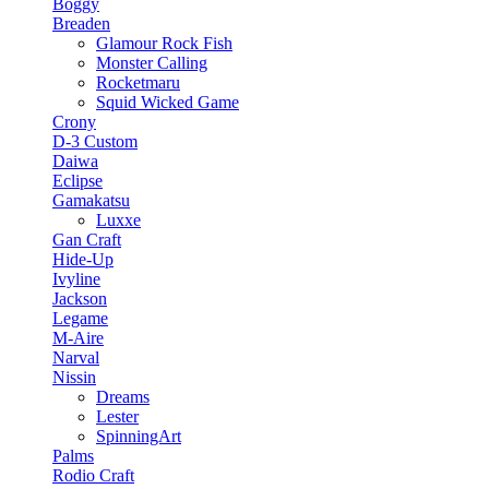
Boggy
Breaden
Glamour Rock Fish
Monster Calling
Rocketmaru
Squid Wicked Game
Crony
D-3 Custom
Daiwa
Eclipse
Gamakatsu
Luxxe
Gan Craft
Hide-Up
Ivyline
Jackson
Legame
M-Aire
Narval
Nissin
Dreams
Lester
SpinningArt
Palms
Rodio Craft