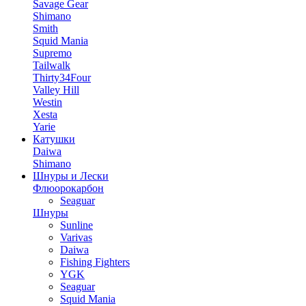
Savage Gear
Shimano
Smith
Squid Mania
Supremo
Tailwalk
Thirty34Four
Valley Hill
Westin
Xesta
Yarie
Катушки
Daiwa
Shimano
Шнуры и Лески
Флюорокарбон
Seaguar
Шнуры
Sunline
Varivas
Daiwa
Fishing Fighters
YGK
Seaguar
Squid Mania