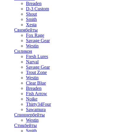
Breaden
D-3 Custom
Shout
Smith
Xesta
Свимбейты
Fox Rage
Savage Gear
Westin
Силикон
Fresh Lures
Narval
Savage Gear
Trout Zone
Westin
Clear Blue
Breaden
Fish Arrow
Noike
Thirty34Four
Sawamura
Спиннербейты
Westin
Стикбейты
Smith