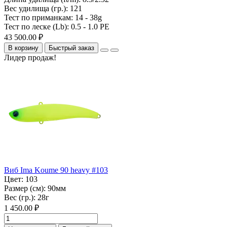
Вес удилища (гр.):
121
Тест по приманкам:
14 - 38g
Тест по леске (Lb):
0.5 - 1.0 PE
43 500.00 ₽
В корзину
Быстрый заказ
Лидер продаж!
Виб Ima Koume 90 heavy #103
Цвет:
103
Размер (см):
90мм
Вес (гр.):
28г
1 450.00 ₽