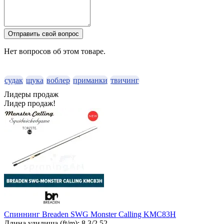
Отправить свой вопрос
Нет вопросов об этом товаре.
судак
щука
воблер
приманки
твичинг
Лидеры продаж
Лидер продаж!
Спиннинг Breaden SWG Monster Calling KMC83H
Длина удилища (ft/m):
8.3/2.52