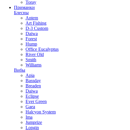
Toray
Приманки
Блесны
Antem
Art Fishing
D-3 Custom
Daiwa
Forest
Hump
Office Eucalyptus
River Old
Smith
Williams
Вибы
Apia
Bassday
Breaden
Daiwa
Eclipse
Ever Green
Gaea
Halcyon System
Ima
Jumprize
Longin