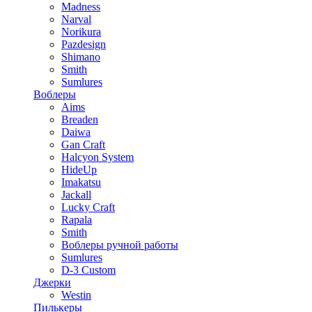
Madness
Narval
Norikura
Pazdesign
Shimano
Smith
Sumlures
Воблеры
Aims
Breaden
Daiwa
Gan Craft
Halcyon System
HideUp
Imakatsu
Jackall
Lucky Craft
Rapala
Smith
Воблеры ручной работы
Sumlures
D-3 Custom
Джерки
Westin
Пилькеры