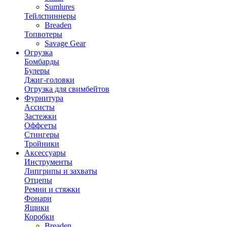
Sumlures
Тейлспиннеры
Breaden
Топвотеры
Savage Gear
Огрузка
Бомбарды
Булеры
Джиг-головки
Огрузка для свимбейтов
Фурнитура
Ассисты
Застежки
Оффсеты
Стингеры
Тройники
Аксессуары
Инструменты
Липгрипы и захваты
Отцепы
Ремни и стяжки
Фонари
Ящики
Коробки
Breaden