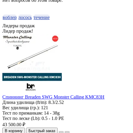
Нет вопросов об этом товаре.
воблер
лосось
течение
Лидеры продаж
Лидер продаж!
Спиннинг Breaden SWG Monster Calling KMC83H
Длина удилища (ft/m):
8.3/2.52
Вес удилища (гр.):
121
Тест по приманкам:
14 - 38g
Тест по леске (Lb):
0.5 - 1.0 PE
43 500.00 ₽
В корзину
Быстрый заказ