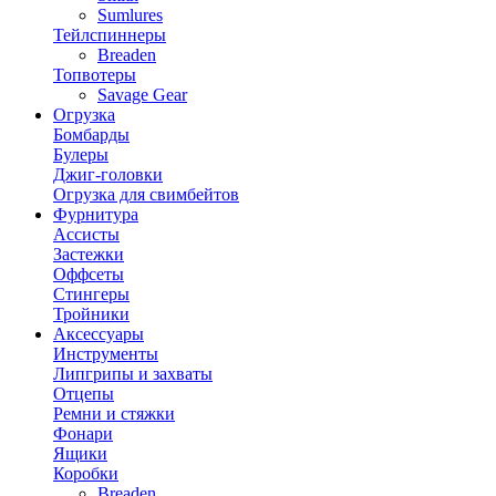
Sumlures
Тейлспиннеры
Breaden
Топвотеры
Savage Gear
Огрузка
Бомбарды
Булеры
Джиг-головки
Огрузка для свимбейтов
Фурнитура
Ассисты
Застежки
Оффсеты
Стингеры
Тройники
Аксессуары
Инструменты
Липгрипы и захваты
Отцепы
Ремни и стяжки
Фонари
Ящики
Коробки
Breaden