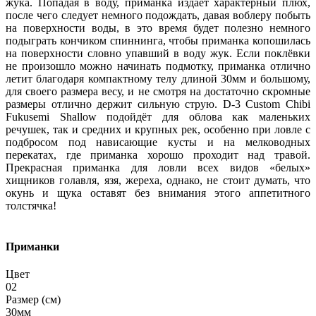
жука. Попадая в воду, приманка издаёт характерный плюх,
после чего следует немного подождать, давая воблеру побыть
на поверхности воды, в это время будет полезно немного
подыграть кончиком спиннинга, чтобы приманка копошилась
на поверхности словно упавший в воду жук. Если поклёвки
не произошло можно начинать подмотку, приманка отлично
летит благодаря компактному телу длиной 30мм и большому,
для своего размера весу, и не смотря на достаточно скромные
размеры отлично держит сильную струю. D-3 Custom Chibi
Fukusemi Shallow подойдёт для облова как маленьких
речушек, так и средних и крупных рек, особенно при ловле с
подбросом под нависающие кусты и на мелководных
перекатах, где приманка хорошо проходит над травой.
Прекрасная приманка для ловли всех видов «белых»
хищников голавля, язя, жереха, однако, не стоит думать, что
окунь и щука оставят без внимания этого аппетитного
толстячка!
Приманки
Цвет
02
Размер (см)
30мм