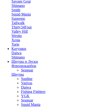
Savage Gear
Shimano
Smith
Squid Mania
Supremo
Tailwalk
Thirty34Four
Valley Hill
Westin
Xesta
Yarie
Катушки
Daiwa
Shimano
Шнуры и Лески
Флюорокарбон
Seaguar
Шнуры
Sunline
Varivas
Daiwa
Fishing Fighters
YGK
Seaguar
Squid Mania