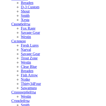
Breaden
D-3 Custom
Shout
Smith
Xesta
Свимбейты
Fox Rage
Savage Gear
Westin
Силикон
Fresh Lures
Narval
Savage Gear
Trout Zone
Westin
Clear Blue
Breaden
Fish Arrow
Noike
Thirty34Four
Sawamura
Спиннербейты
Westin
Стикбейты
Smith