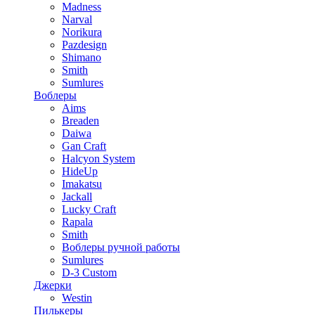
Madness
Narval
Norikura
Pazdesign
Shimano
Smith
Sumlures
Воблеры
Aims
Breaden
Daiwa
Gan Craft
Halcyon System
HideUp
Imakatsu
Jackall
Lucky Craft
Rapala
Smith
Воблеры ручной работы
Sumlures
D-3 Custom
Джерки
Westin
Пилькеры