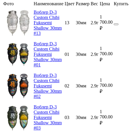
Фото
Наименование
Цвет
Размер
Вес
Цена
Купить
Воблер D-3
1
Custom Chibi
700.00
Fukusemi
13
30мм
2.9г
Shallow 30mm
₽
#13
Воблер D-3
1
Custom Chibi
700.00
Fukusemi
01
30мм
2.9г
Shallow 30mm
₽
#01
Воблер D-3
1
Custom Chibi
700.00
Fukusemi
02
30мм
2.9г
Shallow 30mm
₽
#02
Воблер D-3
1
Custom Chibi
700.00
Fukusemi
03
30мм
2.9г
Shallow 30mm
₽
#03