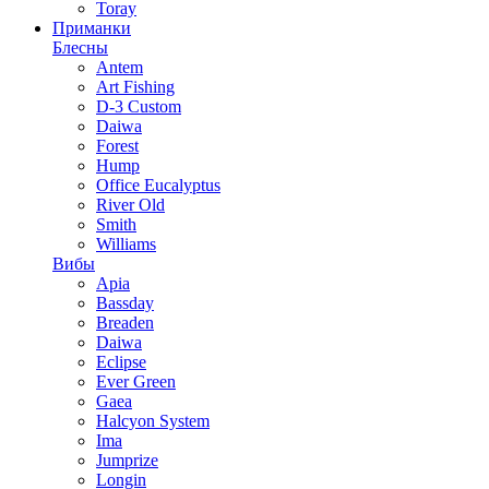
Toray
Приманки
Блесны
Antem
Art Fishing
D-3 Custom
Daiwa
Forest
Hump
Office Eucalyptus
River Old
Smith
Williams
Вибы
Apia
Bassday
Breaden
Daiwa
Eclipse
Ever Green
Gaea
Halcyon System
Ima
Jumprize
Longin