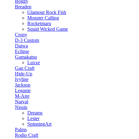
Boggy
Breaden
Glamour Rock Fish
Monster Calling
Rocketmaru
Squid Wicked Game
Crony
D-3 Custom
Daiwa
Eclipse
Gamakatsu
Luxxe
Gan Craft
Hide-Up
Ivyline
Jackson
Legame
M-Aire
Narval
Nissin
Dreams
Lester
SpinningArt
Palms
Rodio Craft