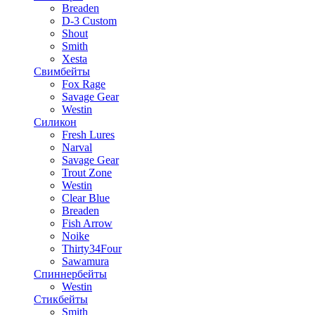
Breaden
D-3 Custom
Shout
Smith
Xesta
Свимбейты
Fox Rage
Savage Gear
Westin
Силикон
Fresh Lures
Narval
Savage Gear
Trout Zone
Westin
Clear Blue
Breaden
Fish Arrow
Noike
Thirty34Four
Sawamura
Спиннербейты
Westin
Стикбейты
Smith