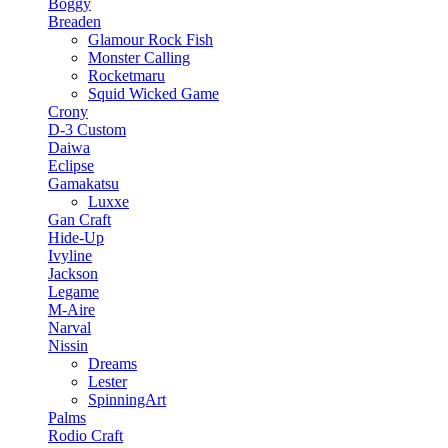
Boggy
Breaden
Glamour Rock Fish
Monster Calling
Rocketmaru
Squid Wicked Game
Crony
D-3 Custom
Daiwa
Eclipse
Gamakatsu
Luxxe
Gan Craft
Hide-Up
Ivyline
Jackson
Legame
M-Aire
Narval
Nissin
Dreams
Lester
SpinningArt
Palms
Rodio Craft