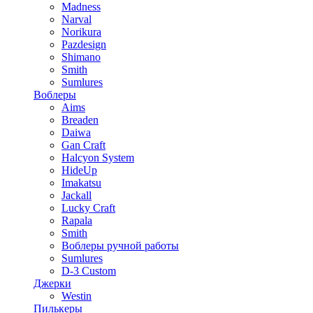
Madness
Narval
Norikura
Pazdesign
Shimano
Smith
Sumlures
Воблеры
Aims
Breaden
Daiwa
Gan Craft
Halcyon System
HideUp
Imakatsu
Jackall
Lucky Craft
Rapala
Smith
Воблеры ручной работы
Sumlures
D-3 Custom
Джерки
Westin
Пилькеры