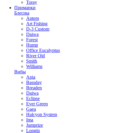
Toray
Приманки
Блесны
Antem
Art Fishing
D-3 Custom
Daiwa
Forest
Hump
Office Eucalyptus
River Old
Smith
Williams
Вибы
Apia
Bassday
Breaden
Daiwa
Eclipse
Ever Green
Gaea
Halcyon System
Ima
Jumprize
Longin