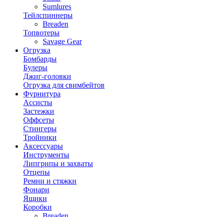
Sumlures
Тейлспиннеры
Breaden
Топвотеры
Savage Gear
Огрузка
Бомбарды
Булеры
Джиг-головки
Огрузка для свимбейтов
Фурнитура
Ассисты
Застежки
Оффсеты
Стингеры
Тройники
Аксессуары
Инструменты
Липгрипы и захваты
Отцепы
Ремни и стяжки
Фонари
Ящики
Коробки
Breaden