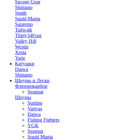
Savage Gear
Shimano
Smith
Squid Mania
Supremo
Tailwalk
Thirty34Four
Valley Hill
Westin
Xesta
Yarie
Катушки
Daiwa
Shimano
Шнуры и Лески
Флюорокарбон
Seaguar
Шнуры
Sunline
Varivas
Daiwa
Fishing Fighters
YGK
Seaguar
Squid Mania