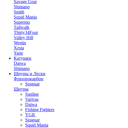
Savage Gear
Shimano
Smith
Squid Mania
Supremo
Tailwalk
Thirty34Four
Valley Hill
Westin
Xesta
Yarie
Катушки
Daiwa
Shimano
Шнуры и Лески
Флюорокарбон
Seaguar
Шнуры
Sunline
Varivas
Daiwa
Fishing Fighters
YGK
Seaguar
Squid Mania