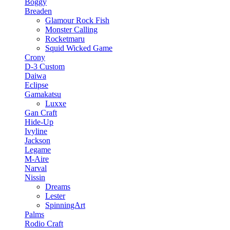
Boggy
Breaden
Glamour Rock Fish
Monster Calling
Rocketmaru
Squid Wicked Game
Crony
D-3 Custom
Daiwa
Eclipse
Gamakatsu
Luxxe
Gan Craft
Hide-Up
Ivyline
Jackson
Legame
M-Aire
Narval
Nissin
Dreams
Lester
SpinningArt
Palms
Rodio Craft