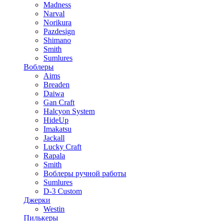
Madness
Narval
Norikura
Pazdesign
Shimano
Smith
Sumlures
Воблеры
Aims
Breaden
Daiwa
Gan Craft
Halcyon System
HideUp
Imakatsu
Jackall
Lucky Craft
Rapala
Smith
Воблеры ручной работы
Sumlures
D-3 Custom
Джерки
Westin
Пилькеры