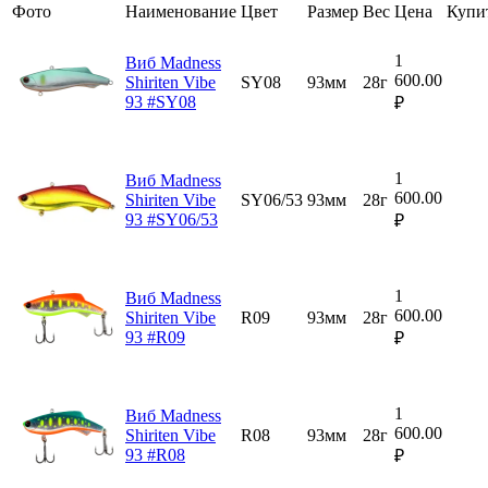
Фото
Наименование
Цвет
Размер
Вес
Цена
Купи
1
Виб Madness
600.00
Shiriten Vibe
SY08
93мм
28г
93 #SY08
₽
1
Виб Madness
600.00
Shiriten Vibe
SY06/53
93мм
28г
93 #SY06/53
₽
1
Виб Madness
600.00
Shiriten Vibe
R09
93мм
28г
93 #R09
₽
1
Виб Madness
600.00
Shiriten Vibe
R08
93мм
28г
93 #R08
₽