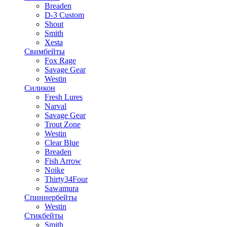
Breaden
D-3 Custom
Shout
Smith
Xesta
Свимбейты
Fox Rage
Savage Gear
Westin
Силикон
Fresh Lures
Narval
Savage Gear
Trout Zone
Westin
Clear Blue
Breaden
Fish Arrow
Noike
Thirty34Four
Sawamura
Спиннербейты
Westin
Стикбейты
Smith