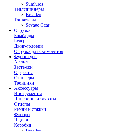
Sumlures
Тейлспиннеры
Breaden
Топвотеры
Savage Gear
Огрузка
Бомбарды
Булеры
Джиг-головки
Огрузка для свимбейтов
Фурнитура
Ассисты
Застежки
Оффсеты
Стингеры
Тройники
Аксессуары
Инструменты
Липгрипы и захваты
Отцепы
Ремни и стяжки
Фонари
Ящики
Коробки
Breaden