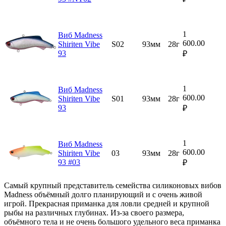
1
Виб Madness
600.00
Shiriten Vibe
S02
93мм
28г
93
₽
1
Виб Madness
600.00
Shiriten Vibe
S01
93мм
28г
93
₽
1
Виб Madness
600.00
Shiriten Vibe
03
93мм
28г
93 #03
₽
Самый крупный представитель семейства силиконовых вибов
Madness объёмный долго планирующий и с очень живой
игрой. Прекрасная приманка для ловли средней и крупной
рыбы на различных глубинах. Из-за своего размера,
объёмного тела и не очень большого удельного веса приманка