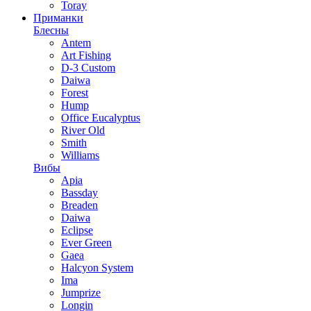
Toray
Приманки
Блесны
Antem
Art Fishing
D-3 Custom
Daiwa
Forest
Hump
Office Eucalyptus
River Old
Smith
Williams
Вибы
Apia
Bassday
Breaden
Daiwa
Eclipse
Ever Green
Gaea
Halcyon System
Ima
Jumprize
Longin