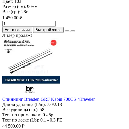
Цвет:
103
Размер (см):
90мм
Вес (гр.):
28г
1 450.00 ₽
Нет в наличии
Быстрый заказ
Лидер продаж!
Спиннинг Breaden GRF Kabin 700CS-4Traveler
Длина удилища (ft/m):
7.0/2.13
Вес удилища (гр.):
58
Тест по приманкам:
0 - 5g
Тест по леске (Lb):
0.1 - 0.3 PE
44 500.00 ₽