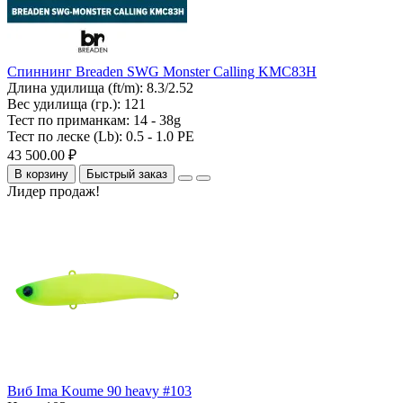
Спиннинг Breaden SWG Monster Calling KMC83H
Длина удилища (ft/m):
8.3/2.52
Вес удилища (гр.):
121
Тест по приманкам:
14 - 38g
Тест по леске (Lb):
0.5 - 1.0 PE
43 500.00 ₽
В корзину
Быстрый заказ
Лидер продаж!
Виб Ima Koume 90 heavy #103