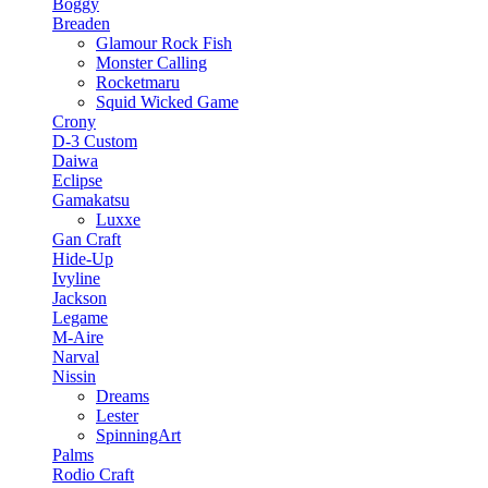
Boggy
Breaden
Glamour Rock Fish
Monster Calling
Rocketmaru
Squid Wicked Game
Crony
D-3 Custom
Daiwa
Eclipse
Gamakatsu
Luxxe
Gan Craft
Hide-Up
Ivyline
Jackson
Legame
M-Aire
Narval
Nissin
Dreams
Lester
SpinningArt
Palms
Rodio Craft