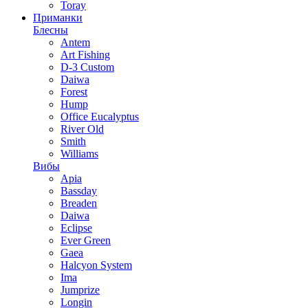
Toray
Приманки
Блесны
Antem
Art Fishing
D-3 Custom
Daiwa
Forest
Hump
Office Eucalyptus
River Old
Smith
Williams
Вибы
Apia
Bassday
Breaden
Daiwa
Eclipse
Ever Green
Gaea
Halcyon System
Ima
Jumprize
Longin