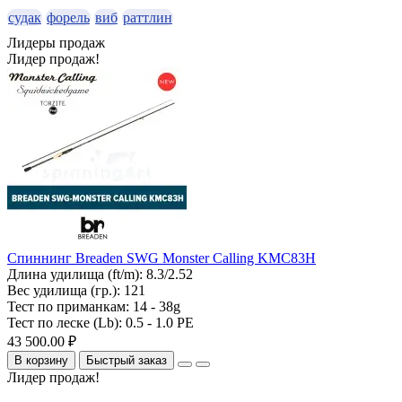
судак
форель
виб
раттлин
Лидеры продаж
Лидер продаж!
Спиннинг Breaden SWG Monster Calling KMC83H
Длина удилища (ft/m):
8.3/2.52
Вес удилища (гр.):
121
Тест по приманкам:
14 - 38g
Тест по леске (Lb):
0.5 - 1.0 PE
43 500.00 ₽
В корзину
Быстрый заказ
Лидер продаж!