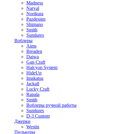
Madness
Narval
Norikura
Pazdesign
Shimano
Smith
Sumlures
Воблеры
Aims
Breaden
Daiwa
Gan Craft
Halcyon System
HideUp
Imakatsu
Jackall
Lucky Craft
Rapala
Smith
Воблеры ручной работы
Sumlures
D-3 Custom
Джерки
Westin
Пилькеры