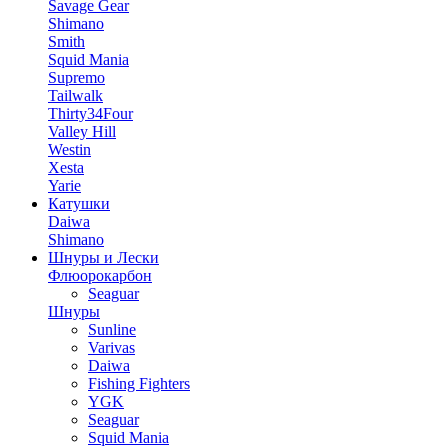
Savage Gear
Shimano
Smith
Squid Mania
Supremo
Tailwalk
Thirty34Four
Valley Hill
Westin
Xesta
Yarie
Катушки
Daiwa
Shimano
Шнуры и Лески
Флюорокарбон
Seaguar
Шнуры
Sunline
Varivas
Daiwa
Fishing Fighters
YGK
Seaguar
Squid Mania