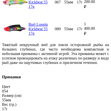
200.00
Kickbeat 55
067
55мм
17г
17g
₽
1
Виб Longin
400.00
Kickbeat 55
089
55мм
17г
17g
₽
Тяжёлый некрупный виб для ловли осторожной рыбы на
больших глубинах, где часто необходима компактная и
небольшая приманка с активной игрой. Эта приманка может с
успехом провоцировать на атаку различных по размеру и виду
рыб даже на ощутимых глубинах и приличном течении.
Приманки
Цвет
054
Размер (см)
55мм
Вес (гр.)
17г