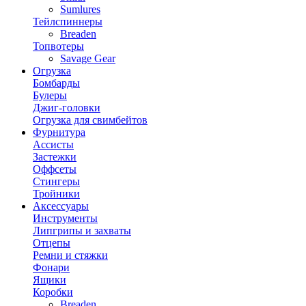
Sumlures
Тейлспиннеры
Breaden
Топвотеры
Savage Gear
Огрузка
Бомбарды
Булеры
Джиг-головки
Огрузка для свимбейтов
Фурнитура
Ассисты
Застежки
Оффсеты
Стингеры
Тройники
Аксессуары
Инструменты
Липгрипы и захваты
Отцепы
Ремни и стяжки
Фонари
Ящики
Коробки
Breaden