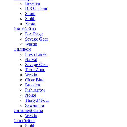
Breaden
D-3 Custom
Shout
Smith
Xesta
Свимбейты
Fox Rage
Savage Gear
Westin
Силикон
Fresh Lures
Narval
Savage Gear
Trout Zone
Westin
Clear Blue
Breaden
Fish Arrow
Noike
Thirty34Four
Sawamura
Спиннербейты
Westin
Стикбейты
Smith