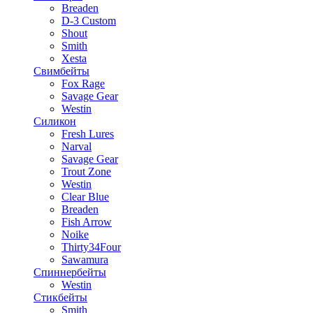
Breaden
D-3 Custom
Shout
Smith
Xesta
Свимбейты
Fox Rage
Savage Gear
Westin
Силикон
Fresh Lures
Narval
Savage Gear
Trout Zone
Westin
Clear Blue
Breaden
Fish Arrow
Noike
Thirty34Four
Sawamura
Спиннербейты
Westin
Стикбейты
Smith