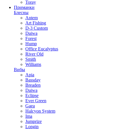
Toray
Приманки
Блесны
Antem
Art Fishing
D-3 Custom
Daiwa
Forest
Hump
Office Eucalyptus
River Old
Smith
Williams
Вибы
Apia
Bassday
Breaden
Daiwa
Eclipse
Ever Green
Gaea
Halcyon System
Ima
Jumprize
Longin