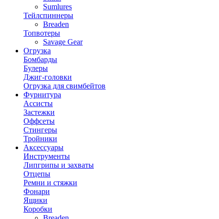
Sumlures
Тейлспиннеры
Breaden
Топвотеры
Savage Gear
Огрузка
Бомбарды
Булеры
Джиг-головки
Огрузка для свимбейтов
Фурнитура
Ассисты
Застежки
Оффсеты
Стингеры
Тройники
Аксессуары
Инструменты
Липгрипы и захваты
Отцепы
Ремни и стяжки
Фонари
Ящики
Коробки
Breaden