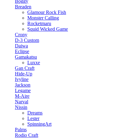
Boggy
Breaden
Glamour Rock Fish
Monster Calling
Rocketmaru
Squid Wicked Game
Crony
D-3 Custom
Daiwa
Eclipse
Gamakatsu
Luxxe
Gan Craft
Hide-Up
Ivyline
Jackson
Legame
M-Aire
Narval
Nissin
Dreams
Lester
SpinningArt
Palms
Rodio Craft