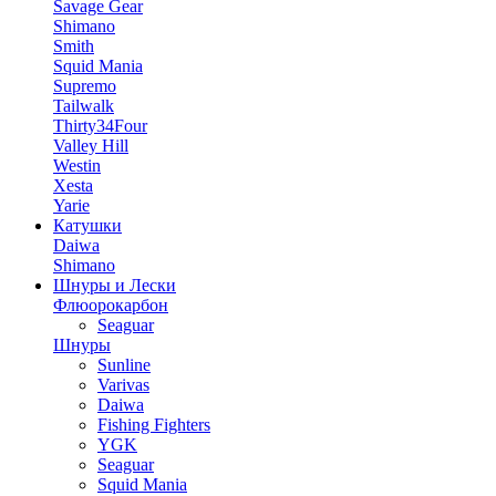
Savage Gear
Shimano
Smith
Squid Mania
Supremo
Tailwalk
Thirty34Four
Valley Hill
Westin
Xesta
Yarie
Катушки
Daiwa
Shimano
Шнуры и Лески
Флюорокарбон
Seaguar
Шнуры
Sunline
Varivas
Daiwa
Fishing Fighters
YGK
Seaguar
Squid Mania