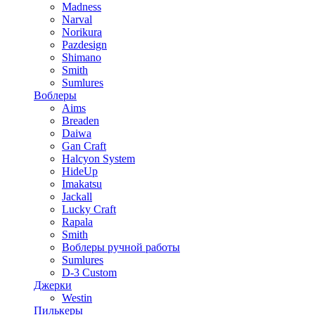
Madness
Narval
Norikura
Pazdesign
Shimano
Smith
Sumlures
Воблеры
Aims
Breaden
Daiwa
Gan Craft
Halcyon System
HideUp
Imakatsu
Jackall
Lucky Craft
Rapala
Smith
Воблеры ручной работы
Sumlures
D-3 Custom
Джерки
Westin
Пилькеры