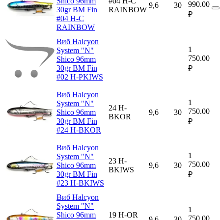
Shico 96mm
#04 H-C
990.00
9,6
30
30gr BM Fin
RAINBOW
₽
#04 H-C
RAINBOW
Виб Halcyon
1
System "N"
750.00
Shico 96mm
30gr BM Fin
₽
#02 H-PKIWS
Виб Halcyon
1
System "N"
24 H-
750.00
Shico 96mm
9,6
30
BKOR
30gr BM Fin
₽
#24 H-BKOR
Виб Halcyon
1
System "N"
23 H-
750.00
Shico 96mm
9,6
30
BKIWS
30gr BM Fin
₽
#23 H-BKIWS
Виб Halcyon
System "N"
1
Shico 96mm
19 H-OR
750.00
9,6
30