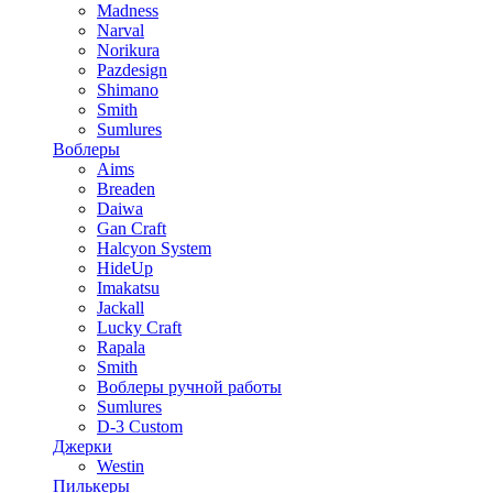
Madness
Narval
Norikura
Pazdesign
Shimano
Smith
Sumlures
Воблеры
Aims
Breaden
Daiwa
Gan Craft
Halcyon System
HideUp
Imakatsu
Jackall
Lucky Craft
Rapala
Smith
Воблеры ручной работы
Sumlures
D-3 Custom
Джерки
Westin
Пилькеры