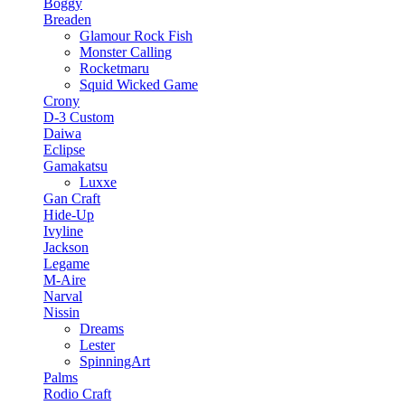
Boggy
Breaden
Glamour Rock Fish
Monster Calling
Rocketmaru
Squid Wicked Game
Crony
D-3 Custom
Daiwa
Eclipse
Gamakatsu
Luxxe
Gan Craft
Hide-Up
Ivyline
Jackson
Legame
M-Aire
Narval
Nissin
Dreams
Lester
SpinningArt
Palms
Rodio Craft