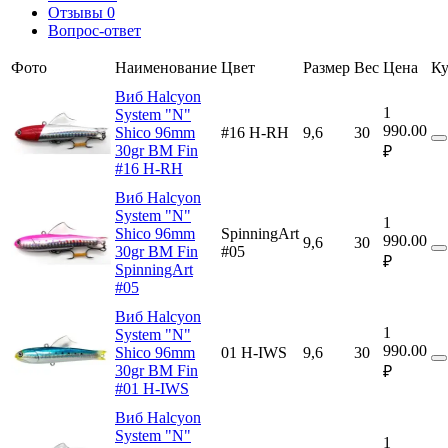
Отзывы
0
Вопрос-ответ
Фото
Наименование
Цвет
Размер
Вес
Цена
Ку
Виб Halcyon
1
System "N"
990.00
Shico 96mm
#16 H-RH
9,6
30
30gr BM Fin
₽
#16 H-RH
Виб Halcyon
System "N"
1
Shico 96mm
SpinningArt
990.00
9,6
30
30gr BM Fin
#05
₽
SpinningArt
#05
Виб Halcyon
1
System "N"
990.00
Shico 96mm
01 H-IWS
9,6
30
30gr BM Fin
₽
#01 H-IWS
Виб Halcyon
System "N"
1