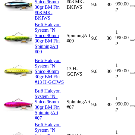
Shico 96mm
#08 MK-
990.00
9,6
30
30gr BM Fin
BKIWS
₽
#08 MK-
BKIWS
Виб Halcyon
System "N"
1
Shico 96mm
SpinningArt
990.00
9,6
30
30gr BM Fin
#09
₽
SpinningArt
#09
Виб Halcyon
1
System "N"
13 H-
990.00
Shico 96mm
9,6
30
GCIWS
30gr BM Fin
₽
#13 H-GCIWS
Виб Halcyon
System "N"
1
Shico 96mm
SpinningArt
990.00
9,6
30
30gr BM Fin
#07
₽
SpinningArt
#07
Виб Halcyon
System "N"
1