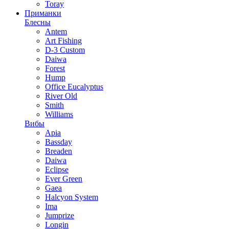
Toray
Приманки
Блесны
Antem
Art Fishing
D-3 Custom
Daiwa
Forest
Hump
Office Eucalyptus
River Old
Smith
Williams
Вибы
Apia
Bassday
Breaden
Daiwa
Eclipse
Ever Green
Gaea
Halcyon System
Ima
Jumprize
Longin