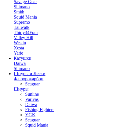
Savage Gear
Shimano
Smith
Squid Mania
Supremo
Tailwalk
Thirty34Four
Valley Hill
Westin
Xesta
Yarie
Катушки
Daiwa
Shimano
Шнуры и Лески
Флюорокарбон
Seaguar
Шнуры
Sunline
Varivas
Daiwa
Fishing Fighters
YGK
Seaguar
Squid Mania