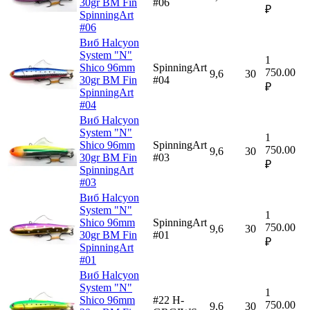
30gr BM Fin
#06
₽
SpinningArt
#06
Виб Halcyon
System "N"
1
Shico 96mm
SpinningArt
750.00
9,6
30
30gr BM Fin
#04
₽
SpinningArt
#04
Виб Halcyon
System "N"
1
Shico 96mm
SpinningArt
750.00
9,6
30
30gr BM Fin
#03
₽
SpinningArt
#03
Виб Halcyon
System "N"
1
Shico 96mm
SpinningArt
750.00
9,6
30
30gr BM Fin
#01
₽
SpinningArt
#01
Виб Halcyon
System "N"
1
Shico 96mm
#22 H-
750.00
9,6
30