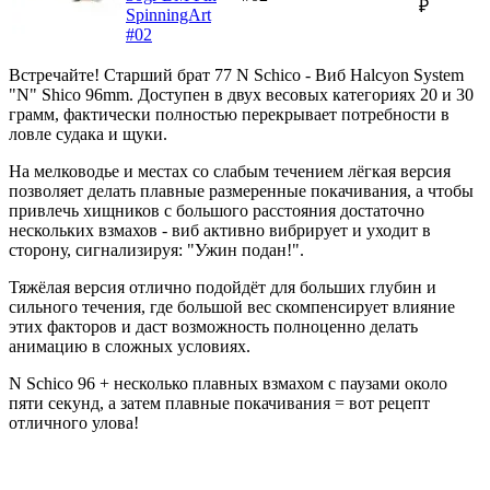
₽
SpinningArt
#02
Встречайте! Старший брат 77 N Schico - Виб Halcyon System
"N" Shico 96mm. Доступен в двух весовых категориях 20 и 30
грамм, фактически полностью перекрывает потребности в
ловле судака и щуки.
На мелководье и местах со слабым течением лёгкая версия
позволяет делать плавные размеренные покачивания, а чтобы
привлечь хищников с большого расстояния достаточно
нескольких взмахов - виб активно вибрирует и уходит в
сторону, сигнализируя: "Ужин подан!".
Тяжёлая версия отлично подойдёт для больших глубин и
сильного течения, где большой вес скомпенсирует влияние
этих факторов и даст возможность полноценно делать
анимацию в сложных условиях.
N Schico 96 + несколько плавных взмахом с паузами около
пяти секунд, а затем плавные покачивания = вот рецепт
отличного улова!