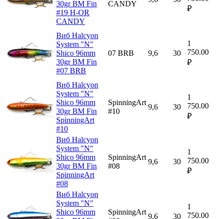
30gr BM Fin
CANDY
₽
#19 H-OR
CANDY
Виб Halcyon
1
System "N"
750.00
Shico 96mm
07 BRB
9,6
30
30gr BM Fin
₽
#07 BRB
Виб Halcyon
System "N"
1
Shico 96mm
SpinningArt
750.00
9,6
30
30gr BM Fin
#10
₽
SpinningArt
#10
Виб Halcyon
System "N"
1
Shico 96mm
SpinningArt
750.00
9,6
30
30gr BM Fin
#08
₽
SpinningArt
#08
Виб Halcyon
System "N"
1
Shico 96mm
SpinningArt
750.00
9,6
30