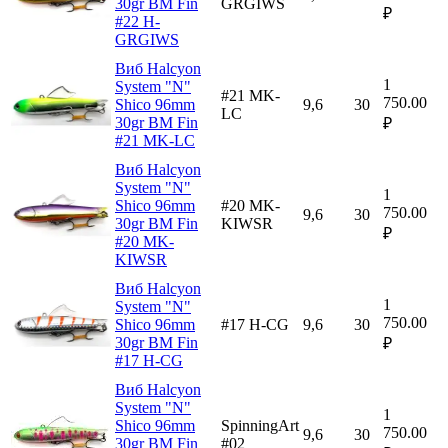
30gr BM Fin
GRGIWS
₽
#22 H-
GRGIWS
Виб Halcyon
1
System "N"
#21 MK-
750.00
Shico 96mm
9,6
30
LC
30gr BM Fin
₽
#21 MK-LC
Виб Halcyon
System "N"
1
Shico 96mm
#20 MK-
750.00
9,6
30
30gr BM Fin
KIWSR
₽
#20 MK-
KIWSR
Виб Halcyon
1
System "N"
750.00
Shico 96mm
#17 H-CG
9,6
30
30gr BM Fin
₽
#17 H-CG
Виб Halcyon
System "N"
1
Shico 96mm
SpinningArt
750.00
9,6
30
30gr BM Fin
#02