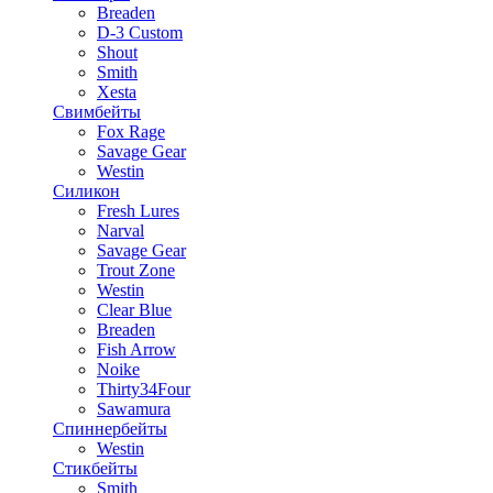
Breaden
D-3 Custom
Shout
Smith
Xesta
Свимбейты
Fox Rage
Savage Gear
Westin
Силикон
Fresh Lures
Narval
Savage Gear
Trout Zone
Westin
Clear Blue
Breaden
Fish Arrow
Noike
Thirty34Four
Sawamura
Спиннербейты
Westin
Стикбейты
Smith