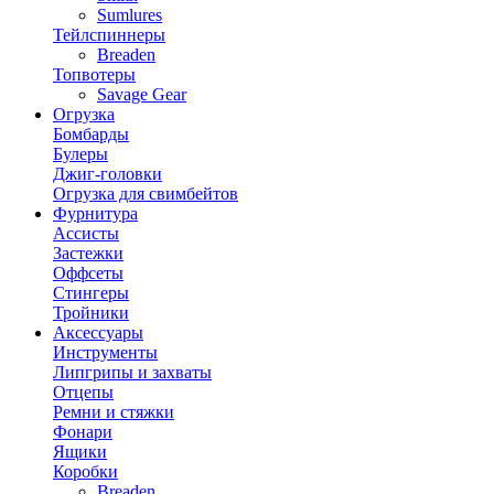
Sumlures
Тейлспиннеры
Breaden
Топвотеры
Savage Gear
Огрузка
Бомбарды
Булеры
Джиг-головки
Огрузка для свимбейтов
Фурнитура
Ассисты
Застежки
Оффсеты
Стингеры
Тройники
Аксессуары
Инструменты
Липгрипы и захваты
Отцепы
Ремни и стяжки
Фонари
Ящики
Коробки
Breaden