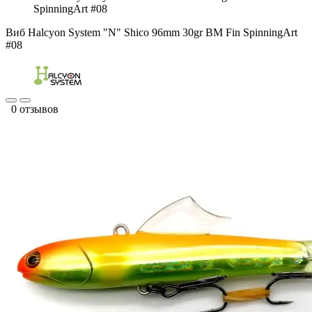
SpinningArt #08
Виб Halcyon System "N" Shico 96mm 30gr BM Fin SpinningArt
#08
0 отзывов