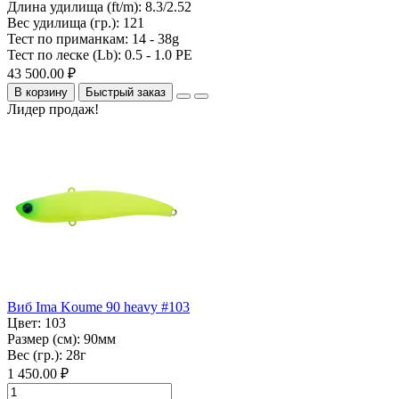
Длина удилища (ft/m):
8.3/2.52
Вес удилища (гр.):
121
Тест по приманкам:
14 - 38g
Тест по леске (Lb):
0.5 - 1.0 PE
43 500.00 ₽
В корзину
Быстрый заказ
Лидер продаж!
Виб Ima Koume 90 heavy #103
Цвет:
103
Размер (см):
90мм
Вес (гр.):
28г
1 450.00 ₽