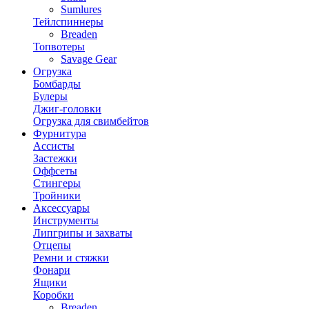
Sumlures
Тейлспиннеры
Breaden
Топвотеры
Savage Gear
Огрузка
Бомбарды
Булеры
Джиг-головки
Огрузка для свимбейтов
Фурнитура
Ассисты
Застежки
Оффсеты
Стингеры
Тройники
Аксессуары
Инструменты
Липгрипы и захваты
Отцепы
Ремни и стяжки
Фонари
Ящики
Коробки
Breaden