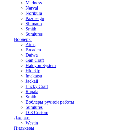
Madness
Narval
Norikura
Pazdesign
Shimano
Smith
Sumlures
Воблеры
Aims
Breaden
Daiwa
Gan Craft
Halcyon System
HideUp
Imakatsu
Jackall
Lucky Craft
Rapala
Smith
Воблеры ручной работы
Sumlures
D-3 Custom
Джерки
Westin
Пилькеры