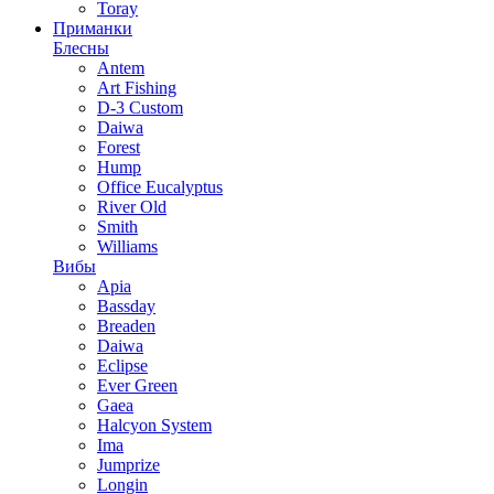
Toray
Приманки
Блесны
Antem
Art Fishing
D-3 Custom
Daiwa
Forest
Hump
Office Eucalyptus
River Old
Smith
Williams
Вибы
Apia
Bassday
Breaden
Daiwa
Eclipse
Ever Green
Gaea
Halcyon System
Ima
Jumprize
Longin