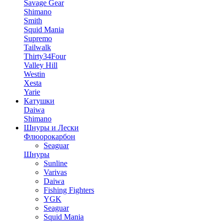
Savage Gear
Shimano
Smith
Squid Mania
Supremo
Tailwalk
Thirty34Four
Valley Hill
Westin
Xesta
Yarie
Катушки
Daiwa
Shimano
Шнуры и Лески
Флюорокарбон
Seaguar
Шнуры
Sunline
Varivas
Daiwa
Fishing Fighters
YGK
Seaguar
Squid Mania