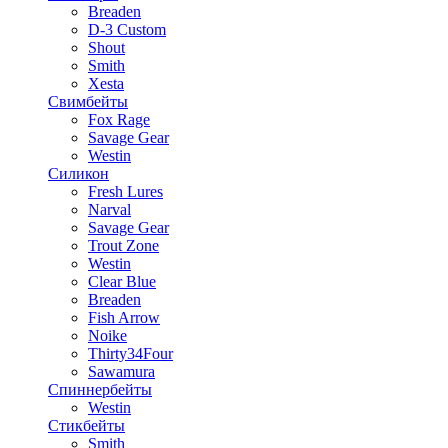
Breaden
D-3 Custom
Shout
Smith
Xesta
Свимбейты
Fox Rage
Savage Gear
Westin
Силикон
Fresh Lures
Narval
Savage Gear
Trout Zone
Westin
Clear Blue
Breaden
Fish Arrow
Noike
Thirty34Four
Sawamura
Спиннербейты
Westin
Стикбейты
Smith