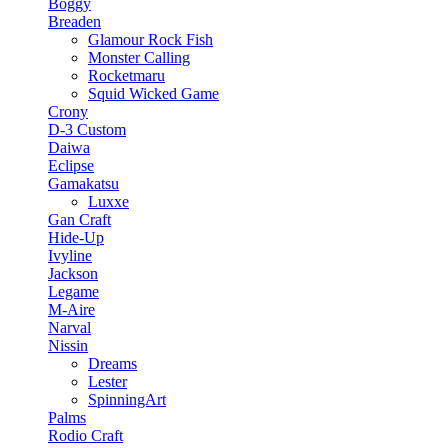
Boggy
Breaden
Glamour Rock Fish
Monster Calling
Rocketmaru
Squid Wicked Game
Crony
D-3 Custom
Daiwa
Eclipse
Gamakatsu
Luxxe
Gan Craft
Hide-Up
Ivyline
Jackson
Legame
M-Aire
Narval
Nissin
Dreams
Lester
SpinningArt
Palms
Rodio Craft