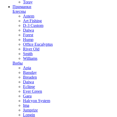
Toray
Приманки
Блесны
Antem
Art Fishing
D-3 Custom
Daiwa
Forest
Hump
Office Eucalyptus
River Old
Smith
Williams
Вибы
Apia
Bassday
Breaden
Daiwa
Eclipse
Ever Green
Gaea
Halcyon System
Ima
Jumprize
Longin