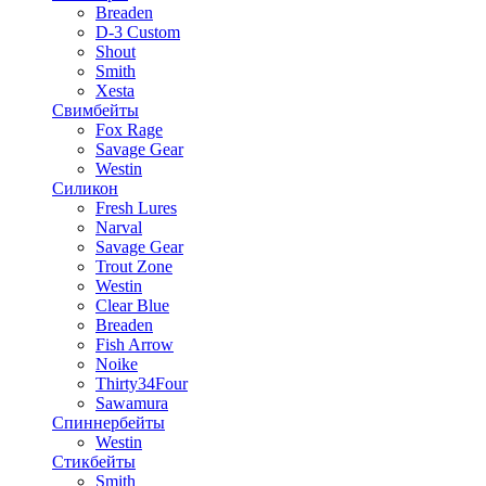
Breaden
D-3 Custom
Shout
Smith
Xesta
Свимбейты
Fox Rage
Savage Gear
Westin
Силикон
Fresh Lures
Narval
Savage Gear
Trout Zone
Westin
Clear Blue
Breaden
Fish Arrow
Noike
Thirty34Four
Sawamura
Спиннербейты
Westin
Стикбейты
Smith