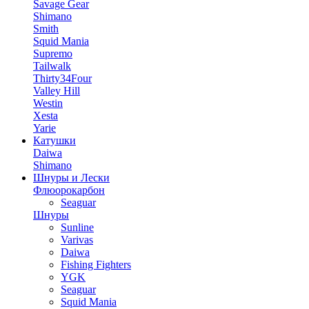
Savage Gear
Shimano
Smith
Squid Mania
Supremo
Tailwalk
Thirty34Four
Valley Hill
Westin
Xesta
Yarie
Катушки
Daiwa
Shimano
Шнуры и Лески
Флюорокарбон
Seaguar
Шнуры
Sunline
Varivas
Daiwa
Fishing Fighters
YGK
Seaguar
Squid Mania