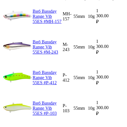
1
Виб Bassday
MH-
300.00
Range Vib
55mm
10g
157
55ES #MH-157
₽
1
Виб Bassday
M-
300.00
Range Vib
55mm
10g
243
55ES #M-243
₽
1
Виб Bassday
P-
300.00
Range Vib
55mm
10g
412
55ES #P-412
₽
1
Виб Bassday
P-
300.00
Range Vib
55mm
10g
103
55ES #P-103
₽