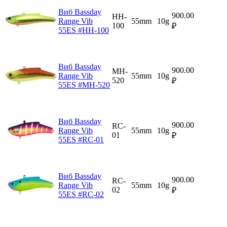
Виб Bassday
900.00
HH-
Range Vib
55mm
10g
100
₽
55ES #HH-100
Виб Bassday
900.00
MH-
Range Vib
55mm
10g
520
₽
55ES #MH-520
Виб Bassday
900.00
RC-
Range Vib
55mm
10g
01
₽
55ES #RC-01
Виб Bassday
900.00
RC-
Range Vib
55mm
10g
02
₽
55ES #RC-02