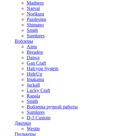
Madness
Narval
Norikura
Pazdesign
Shimano
Smith
Sumlures
Воблеры
Aims
Breaden
Daiwa
Gan Craft
Halcyon System
HideUp
Imakatsu
Jackall
Lucky Craft
Rapala
Smith
Воблеры ручной работы
Sumlures
D-3 Custom
Джерки
Westin
Пилькеры