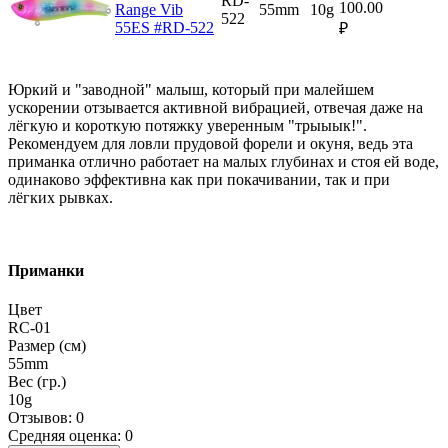
RD-
100.00
Range Vib
55mm
10g
522
55ES #RD-522
₽
Юркий и "заводной" малыш, который при малейшем
ускорении отзывается активной вибрацией, отвечая даже на
лёгкую и короткую потяжку уверенным "трыыык!".
Рекомендуем для ловли прудовой форели и окуня, ведь эта
приманка отлично работает на малых глубинах и стоя ей воде,
одинаково эффективна как при покачивании, так и при
лёгких рывках.
Приманки
Цвет
RC-01
Размер (см)
55mm
Вес (гр.)
10g
Отзывов: 0
Средняя оценка: 0