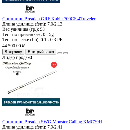
Спиннинг Breaden GRF Kabin 700CS-4Traveler
Длина удилища (ft/m):
7.0/2.13
Вес удилища (гр.):
58
Тест по приманкам:
0 - 5g
Тест по леске (Lb):
0.1 - 0.3 PE
44 500.00 ₽
В корзину
Быстрый заказ
Лидер продаж!
Спиннинг Breaden SWG Monster Calling KMC79H
Длина удилища (ft/m):
7.9/2.41