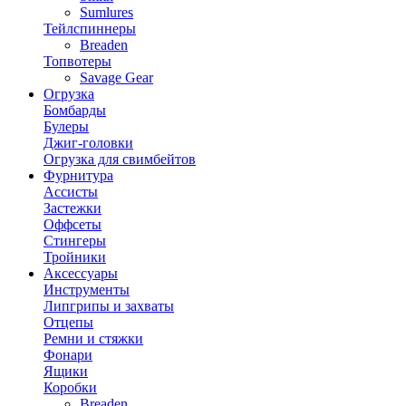
Sumlures
Тейлспиннеры
Breaden
Топвотеры
Savage Gear
Огрузка
Бомбарды
Булеры
Джиг-головки
Огрузка для свимбейтов
Фурнитура
Ассисты
Застежки
Оффсеты
Стингеры
Тройники
Аксессуары
Инструменты
Липгрипы и захваты
Отцепы
Ремни и стяжки
Фонари
Ящики
Коробки
Breaden