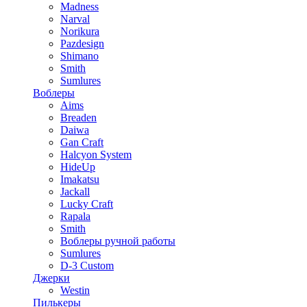
Madness
Narval
Norikura
Pazdesign
Shimano
Smith
Sumlures
Воблеры
Aims
Breaden
Daiwa
Gan Craft
Halcyon System
HideUp
Imakatsu
Jackall
Lucky Craft
Rapala
Smith
Воблеры ручной работы
Sumlures
D-3 Custom
Джерки
Westin
Пилькеры