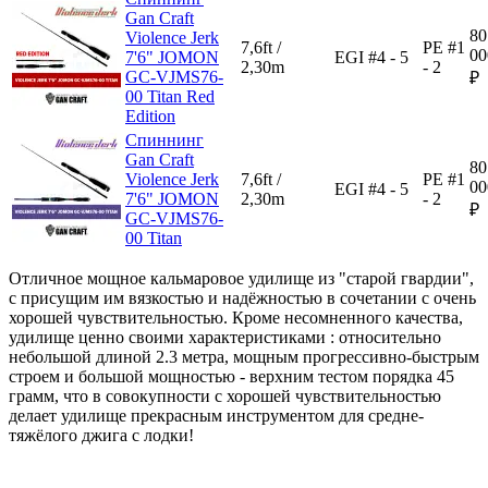
Gan Craft
80
Violence Jerk
7,6ft /
PE #1
00
7'6" JOMON
EGI #4 - 5
2,30m
- 2
GC-VJMS76-
₽
00 Titan Red
Edition
Спиннинг
Gan Craft
80
Violence Jerk
7,6ft /
PE #1
00
EGI #4 - 5
7'6" JOMON
2,30m
- 2
₽
GC-VJMS76-
00 Titan
Отличное мощное кальмаровое удилище из "старой гвардии",
с присущим им вязкостью и надёжностью в сочетании с очень
хорошей чувствительностью. Кроме несомненного качества,
удилище ценно своими характеристиками : относительно
небольшой длиной 2.3 метра, мощным прогрессивно-быстрым
строем и большой мощностью - верхним тестом порядка 45
грамм, что в совокупности с хорошей чувствительностью
делает удилище прекрасным инструментом для средне-
тяжёлого джига с лодки!