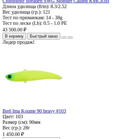
Спиннинг Breaden SWG Monster Calling KMC83H
Длина удилища (ft/m):
8.3/2.52
Вес удилища (гр.):
121
Тест по приманкам:
14 - 38g
Тест по леске (Lb):
0.5 - 1.0 PE
43 500.00 ₽
В корзину
Быстрый заказ
Лидер продаж!
Виб Ima Koume 90 heavy #103
Цвет:
103
Размер (см):
90мм
Вес (гр.):
28г
1 450.00 ₽