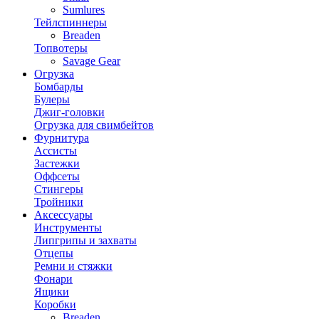
Sumlures
Тейлспиннеры
Breaden
Топвотеры
Savage Gear
Огрузка
Бомбарды
Булеры
Джиг-головки
Огрузка для свимбейтов
Фурнитура
Ассисты
Застежки
Оффсеты
Стингеры
Тройники
Аксессуары
Инструменты
Липгрипы и захваты
Отцепы
Ремни и стяжки
Фонари
Ящики
Коробки
Breaden