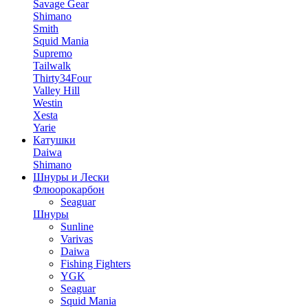
Savage Gear
Shimano
Smith
Squid Mania
Supremo
Tailwalk
Thirty34Four
Valley Hill
Westin
Xesta
Yarie
Катушки
Daiwa
Shimano
Шнуры и Лески
Флюорокарбон
Seaguar
Шнуры
Sunline
Varivas
Daiwa
Fishing Fighters
YGK
Seaguar
Squid Mania