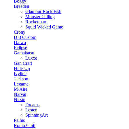
Boggy
Breaden
Glamour Rock Fish
Monster Calling
Rocketmaru
Squid Wicked Game
Crony
D-3 Custom
Daiwa
Eclipse
Gamakatsu
Luxxe
Gan Craft
Hide-Up
Ivyline
Jackson
Legame
M-Aire
Narval
Nissin
Dreams
Lester
SpinningArt
Palms
Rodio Craft