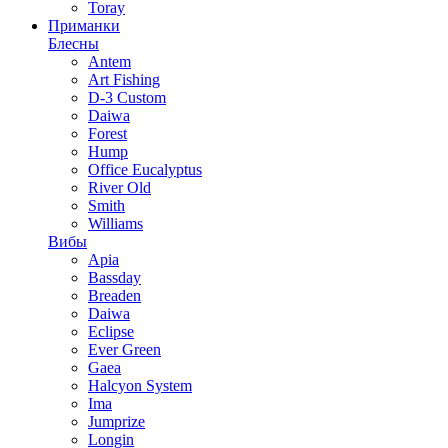
Toray
Приманки
Блесны
Antem
Art Fishing
D-3 Custom
Daiwa
Forest
Hump
Office Eucalyptus
River Old
Smith
Williams
Вибы
Apia
Bassday
Breaden
Daiwa
Eclipse
Ever Green
Gaea
Halcyon System
Ima
Jumprize
Longin