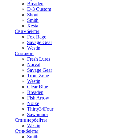
Breaden
D-3 Custom
Shout
Smith
Xesta
Свимбейты
Fox Rage
Savage Gear
Westin
Силикон
Fresh Lures
Narval
Savage Gear
Trout Zone
Westin
Clear Blue
Breaden
Fish Arrow
Noike
Thirty34Four
Sawamura
Спиннербейты
Westin
Стикбейты
Smith