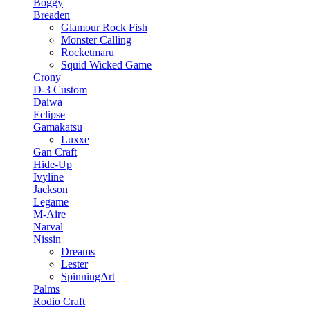
Boggy
Breaden
Glamour Rock Fish
Monster Calling
Rocketmaru
Squid Wicked Game
Crony
D-3 Custom
Daiwa
Eclipse
Gamakatsu
Luxxe
Gan Craft
Hide-Up
Ivyline
Jackson
Legame
M-Aire
Narval
Nissin
Dreams
Lester
SpinningArt
Palms
Rodio Craft