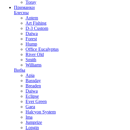
Toray
Приманки
Блесны
Antem
Art Fishing
D-3 Custom
Daiwa
Forest
Hump
Office Eucalyptus
River Old
Smith
Williams
Вибы
Apia
Bassday
Breaden
Daiwa
Eclipse
Ever Green
Gaea
Halcyon System
Ima
Jumprize
Longin