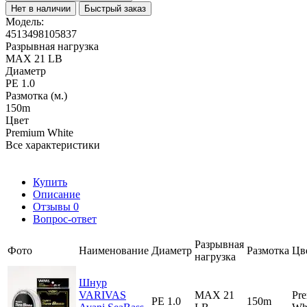
Нет в наличии
Быстрый заказ
Модель:
4513498105837
Разрывная нагрузка
MAX 21 LB
Диаметр
PE 1.0
Размотка (м.)
150m
Цвет
Premium White
Все характеристики
Купить
Описание
Отзывы
0
Вопрос-ответ
Разрывная
Фото
Наименование
Диаметр
Размотка
Цв
нагрузка
Шнур
VARIVAS
MAX 21
Pr
PE 1.0
150m