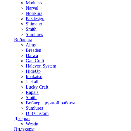
Madness
Narval
Norikura
Pazdesign
Shimano
Smith
Sumlures
Воблеры
Aims
Breaden
Daiwa
Gan Craft
Halcyon System
HideUp
Imakatsu
Jackall
Lucky Craft
Rapala
Smith
Воблеры ручной работы
Sumlures
D-3 Custom
Джерки
Westin
Пилькеры