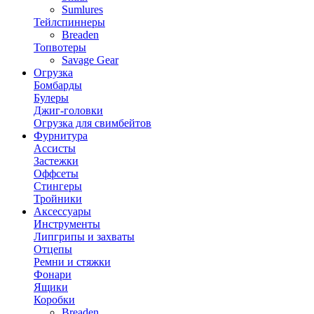
Sumlures
Тейлспиннеры
Breaden
Топвотеры
Savage Gear
Огрузка
Бомбарды
Булеры
Джиг-головки
Огрузка для свимбейтов
Фурнитура
Ассисты
Застежки
Оффсеты
Стингеры
Тройники
Аксессуары
Инструменты
Липгрипы и захваты
Отцепы
Ремни и стяжки
Фонари
Ящики
Коробки
Breaden