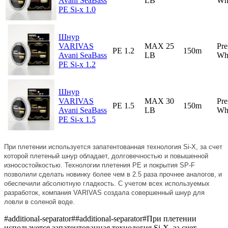
Avani SeaBass
LB
Wh
PE Si-x 1.0
Шнур
VARIVAS
MAX 25
Pr
PE 1.2
150m
Avani SeaBass
LB
Wh
PE Si-x 1.2
Шнур
VARIVAS
MAX 30
Pr
PE 1.5
150m
Avani SeaBass
LB
Wh
PE Si-x 1.5
При плетении используется запатентованная технология Si-X, за счет
которой плетеный шнур обладает, долговечностью и повышенной
износостойкостью. Технологии плетения PE и покрытия SP-F
позволили сделать новинку более чем в 2.5 раза прочнее аналогов, и
обеспечили абсолютную гладкость. С учетом всех используемых
разработок, компания VARIVAS создала совершенный шнур для
ловли в соленой воде.
#additional-separator##additional-separator#При плетении
используется запатентованная технология Si-X, за счет