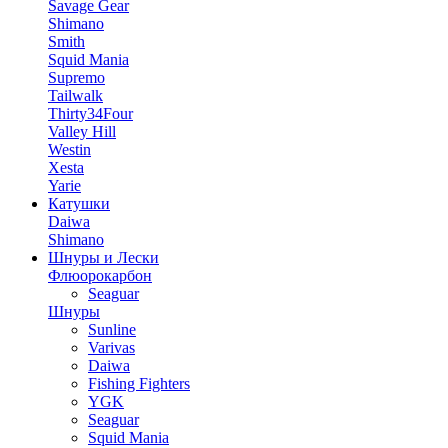
Savage Gear
Shimano
Smith
Squid Mania
Supremo
Tailwalk
Thirty34Four
Valley Hill
Westin
Xesta
Yarie
Катушки
Daiwa
Shimano
Шнуры и Лески
Флюорокарбон
Seaguar
Шнуры
Sunline
Varivas
Daiwa
Fishing Fighters
YGK
Seaguar
Squid Mania