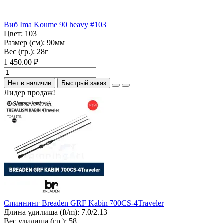
Виб Ima Koume 90 heavy #103
Цвет:
103
Размер (см):
90мм
Вес (гр.):
28г
1 450.00 ₽
Нет в наличии
Быстрый заказ
Лидер продаж!
Спиннинг Breaden GRF Kabin 700CS-4Traveler
Длина удилища (ft/m):
7.0/2.13
Вес удилища (гр.):
58