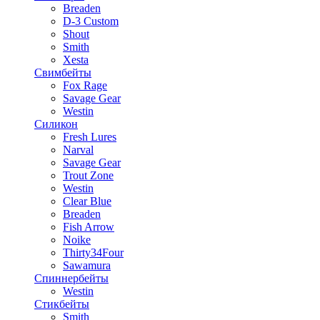
Breaden
D-3 Custom
Shout
Smith
Xesta
Свимбейты
Fox Rage
Savage Gear
Westin
Силикон
Fresh Lures
Narval
Savage Gear
Trout Zone
Westin
Clear Blue
Breaden
Fish Arrow
Noike
Thirty34Four
Sawamura
Спиннербейты
Westin
Стикбейты
Smith