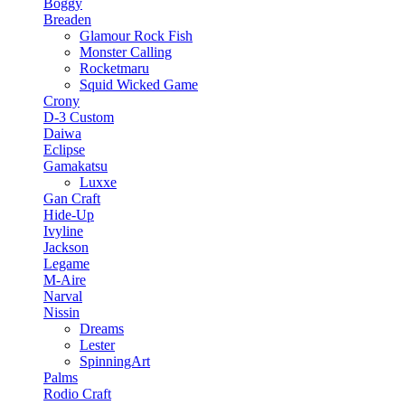
Boggy
Breaden
Glamour Rock Fish
Monster Calling
Rocketmaru
Squid Wicked Game
Crony
D-3 Custom
Daiwa
Eclipse
Gamakatsu
Luxxe
Gan Craft
Hide-Up
Ivyline
Jackson
Legame
M-Aire
Narval
Nissin
Dreams
Lester
SpinningArt
Palms
Rodio Craft