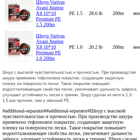
Шнур Varivas
Avani Jigging
X8 10*10
PE 1.5
28.6 lb
200m
мн
Premium PE
1.5 200m
Шнур Varivas
Avani Jigging
X8 10*10
PE 1.0
20.2 lb
200m
мн
Premium PE
1.0 200m
Шнур с высокой чувствительностью и прочностью. При производстве
шнура применено тефлоновое покрытие, создающее защитную
пленку на поверхности лески. Такое покрытие повышает
водоотталкивающие свойства лески, увеличивает дальность заброса,
улучшает устойчивость лески к трению. Шнур сделан из нити в 1,3-
1,5 раз прочнее, чем у обычной РЕ.
#additional-separator##additional-separator#Шнур с высокой
чувствительностью и прочностью. При производстве шнура
применено тефлоновое покрытие, создающее защитную
пленку на поверхности лески. Такое покрытие повышает
водоотталкивающие свойства лески, увеличивает дальность
заброса, улучшает устойчивость лески к трению. Шнур сделан