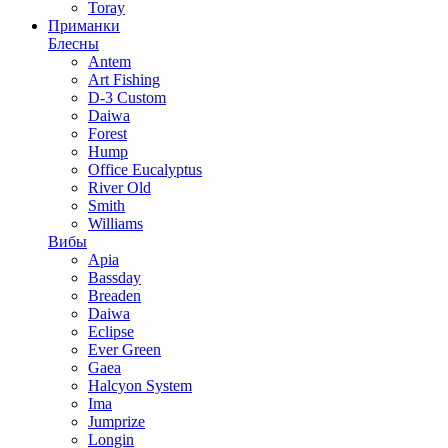
Toray
Приманки
Блесны
Antem
Art Fishing
D-3 Custom
Daiwa
Forest
Hump
Office Eucalyptus
River Old
Smith
Williams
Вибы
Apia
Bassday
Breaden
Daiwa
Eclipse
Ever Green
Gaea
Halcyon System
Ima
Jumprize
Longin