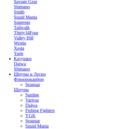
Savage Gear
Shimano
Smith
Squid Mania
Supremo
Tailwalk
Thirty34Four
Valley Hill
Westin
Xesta
Yarie
Катушки
Daiwa
Shimano
Шнуры и Лески
Флюорокарбон
Seaguar
Шнуры
Sunline
Varivas
Daiwa
Fishing Fighters
YGK
Seaguar
Squid Mania