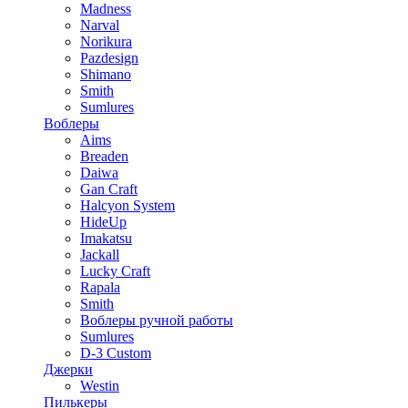
Madness
Narval
Norikura
Pazdesign
Shimano
Smith
Sumlures
Воблеры
Aims
Breaden
Daiwa
Gan Craft
Halcyon System
HideUp
Imakatsu
Jackall
Lucky Craft
Rapala
Smith
Воблеры ручной работы
Sumlures
D-3 Custom
Джерки
Westin
Пилькеры