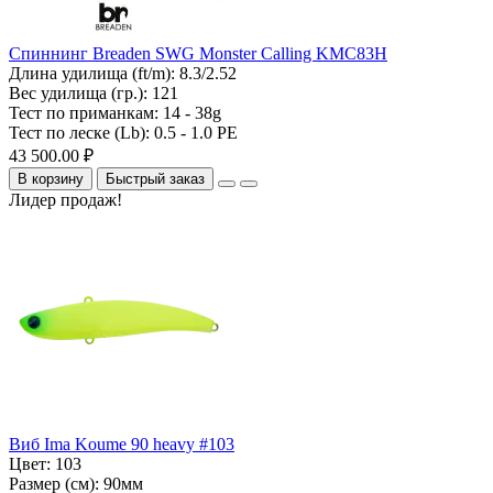
Спиннинг Breaden SWG Monster Calling KMC83H
Длина удилища (ft/m):
8.3/2.52
Вес удилища (гр.):
121
Тест по приманкам:
14 - 38g
Тест по леске (Lb):
0.5 - 1.0 PE
43 500.00 ₽
В корзину
Быстрый заказ
Лидер продаж!
Виб Ima Koume 90 heavy #103
Цвет:
103
Размер (см):
90мм