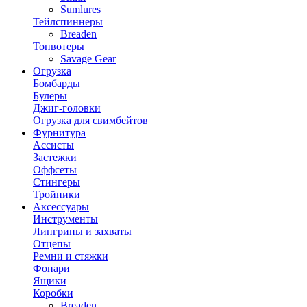
Sumlures
Тейлспиннеры
Breaden
Топвотеры
Savage Gear
Огрузка
Бомбарды
Булеры
Джиг-головки
Огрузка для свимбейтов
Фурнитура
Ассисты
Застежки
Оффсеты
Стингеры
Тройники
Аксессуары
Инструменты
Липгрипы и захваты
Отцепы
Ремни и стяжки
Фонари
Ящики
Коробки
Breaden