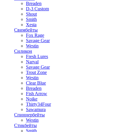
Breaden
D-3 Custom
Shout
Smith
Xesta
Свимбейты
Fox Rage
Savage Gear
Westin
Силикон
Fresh Lures
Narval
Savage Gear
Trout Zone
Westin
Clear Blue
Breaden
Fish Arrow
Noike
Thirty34Four
Sawamura
Спиннербейты
Westin
Стикбейты
Smith