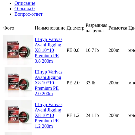
Описание
Отзывы
0
Вопрос-ответ
Разрывная
Фото
Наименование
Диаметр
Размотка
Цв
нагрузка
Шнур Varivas
Avani Jigging
X8 10*10
PE 0.8
16.7 lb
200m
мн
Premium PE
0.8 200m
Шнур Varivas
Avani Jigging
X8 10*10
PE 2.0
33 lb
200m
мн
Premium PE
2.0 200m
Шнур Varivas
Avani Jigging
X8 10*10
PE 1.2
24.1 lb
200m
мн
Premium PE
1.2 200m