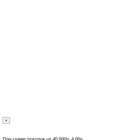
×
При сумме покупок от 40 000р: 4.00р.