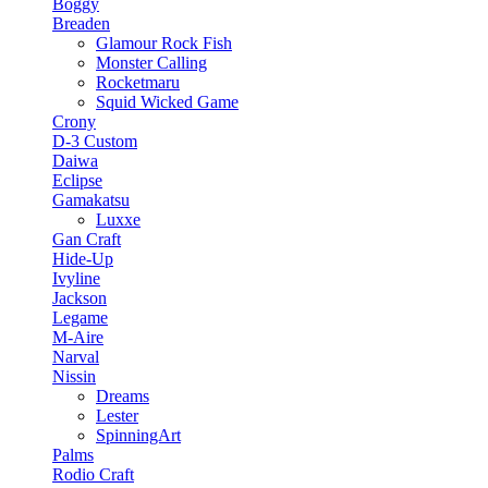
Boggy
Breaden
Glamour Rock Fish
Monster Calling
Rocketmaru
Squid Wicked Game
Crony
D-3 Custom
Daiwa
Eclipse
Gamakatsu
Luxxe
Gan Craft
Hide-Up
Ivyline
Jackson
Legame
M-Aire
Narval
Nissin
Dreams
Lester
SpinningArt
Palms
Rodio Craft