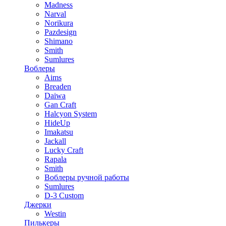
Madness
Narval
Norikura
Pazdesign
Shimano
Smith
Sumlures
Воблеры
Aims
Breaden
Daiwa
Gan Craft
Halcyon System
HideUp
Imakatsu
Jackall
Lucky Craft
Rapala
Smith
Воблеры ручной работы
Sumlures
D-3 Custom
Джерки
Westin
Пилькеры