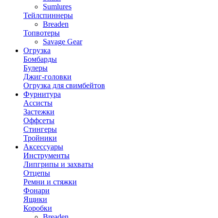
Sumlures
Тейлспиннеры
Breaden
Топвотеры
Savage Gear
Огрузка
Бомбарды
Булеры
Джиг-головки
Огрузка для свимбейтов
Фурнитура
Ассисты
Застежки
Оффсеты
Стингеры
Тройники
Аксессуары
Инструменты
Липгрипы и захваты
Отцепы
Ремни и стяжки
Фонари
Ящики
Коробки
Breaden