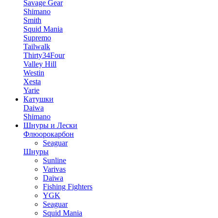
Savage Gear
Shimano
Smith
Squid Mania
Supremo
Tailwalk
Thirty34Four
Valley Hill
Westin
Xesta
Yarie
Катушки
Daiwa
Shimano
Шнуры и Лески
Флюорокарбон
Seaguar
Шнуры
Sunline
Varivas
Daiwa
Fishing Fighters
YGK
Seaguar
Squid Mania