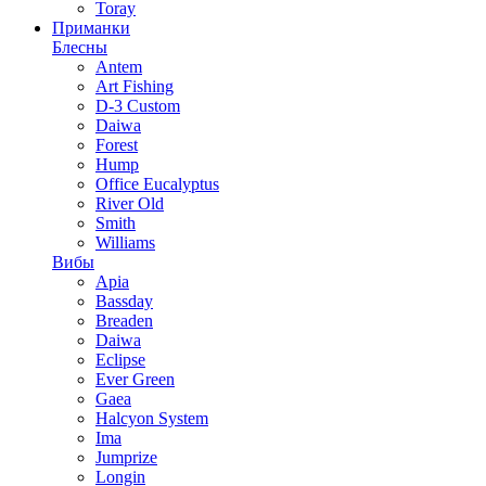
Toray
Приманки
Блесны
Antem
Art Fishing
D-3 Custom
Daiwa
Forest
Hump
Office Eucalyptus
River Old
Smith
Williams
Вибы
Apia
Bassday
Breaden
Daiwa
Eclipse
Ever Green
Gaea
Halcyon System
Ima
Jumprize
Longin