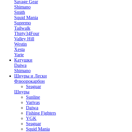
Savage Gear
Shimano
Smith
Squid Mania
Supremo
Tailwalk
Thirty34Four
Valley Hill
Westin
Xesta
Yarie
Катушки
Daiwa
Shimano
Шнуры и Лески
Флюорокарбон
Seaguar
Шнуры
Sunline
Varivas
Daiwa
Fishing Fighters
YGK
Seaguar
Squid Mania