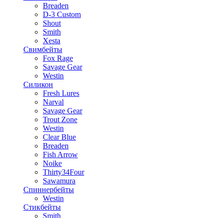
Breaden
D-3 Custom
Shout
Smith
Xesta
Свимбейты
Fox Rage
Savage Gear
Westin
Силикон
Fresh Lures
Narval
Savage Gear
Trout Zone
Westin
Clear Blue
Breaden
Fish Arrow
Noike
Thirty34Four
Sawamura
Спиннербейты
Westin
Стикбейты
Smith