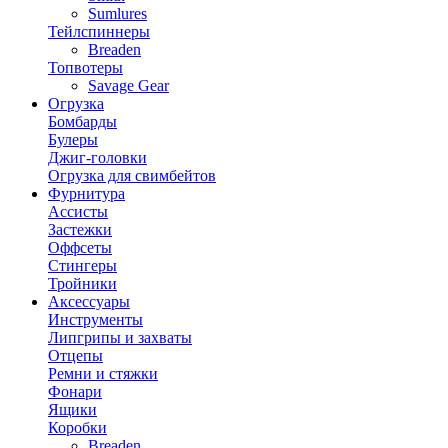
Sumlures
Тейлспиннеры
Breaden
Топвотеры
Savage Gear
Огрузка
Бомбарды
Булеры
Джиг-головки
Огрузка для свимбейтов
Фурнитура
Ассисты
Застежки
Оффсеты
Стингеры
Тройники
Аксессуары
Инструменты
Липгрипы и захваты
Отцепы
Ремни и стяжки
Фонари
Ящики
Коробки
Breaden