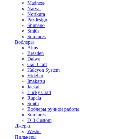
Madness
Narval
Norikura
Pazdesign
Shimano
Smith
Sumlures
Воблеры
Aims
Breaden
Daiwa
Gan Craft
Halcyon System
HideUp
Imakatsu
Jackall
Lucky Craft
Rapala
Smith
Воблеры ручной работы
Sumlures
D-3 Custom
Джерки
Westin
Пилькеры