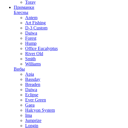
Toray
Приманки
Блесны
Antem
Art Fishing
D-3 Custom
Daiwa
Forest
Hump
Office Eucalyptus
River Old
Smith
Williams
Вибы
Apia
Bassday
Breaden
Daiwa
Eclipse
Ever Green
Gaea
Halcyon System
Ima
Jumprize
Longin