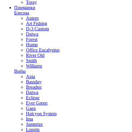
Toray
Приманки
Блесны
Antem
Art Fishing
D-3 Custom
Daiwa
Forest
Hump
Office Eucalyptus
River Old
Smith
Williams
Вибы
Apia
Bassday
Breaden
Daiwa
Eclipse
Ever Green
Gaea
Halcyon System
Ima
Jumprize
Longin