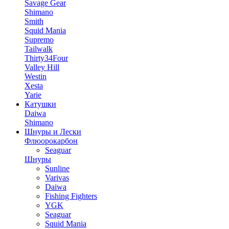
Savage Gear
Shimano
Smith
Squid Mania
Supremo
Tailwalk
Thirty34Four
Valley Hill
Westin
Xesta
Yarie
Катушки
Daiwa
Shimano
Шнуры и Лески
Флюорокарбон
Seaguar
Шнуры
Sunline
Varivas
Daiwa
Fishing Fighters
YGK
Seaguar
Squid Mania