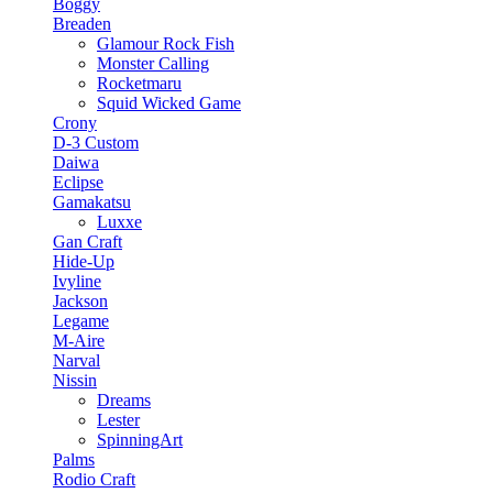
Boggy
Breaden
Glamour Rock Fish
Monster Calling
Rocketmaru
Squid Wicked Game
Crony
D-3 Custom
Daiwa
Eclipse
Gamakatsu
Luxxe
Gan Craft
Hide-Up
Ivyline
Jackson
Legame
M-Aire
Narval
Nissin
Dreams
Lester
SpinningArt
Palms
Rodio Craft