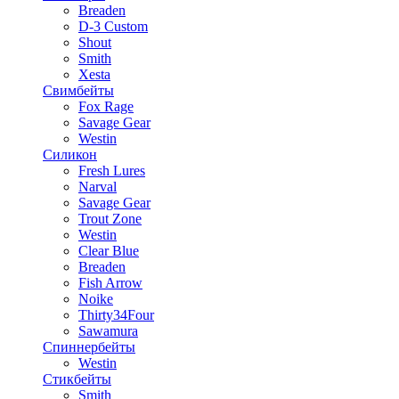
Breaden
D-3 Custom
Shout
Smith
Xesta
Свимбейты
Fox Rage
Savage Gear
Westin
Силикон
Fresh Lures
Narval
Savage Gear
Trout Zone
Westin
Clear Blue
Breaden
Fish Arrow
Noike
Thirty34Four
Sawamura
Спиннербейты
Westin
Стикбейты
Smith