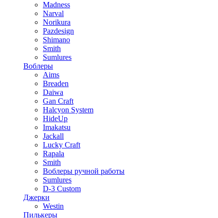
Madness
Narval
Norikura
Pazdesign
Shimano
Smith
Sumlures
Воблеры
Aims
Breaden
Daiwa
Gan Craft
Halcyon System
HideUp
Imakatsu
Jackall
Lucky Craft
Rapala
Smith
Воблеры ручной работы
Sumlures
D-3 Custom
Джерки
Westin
Пилькеры