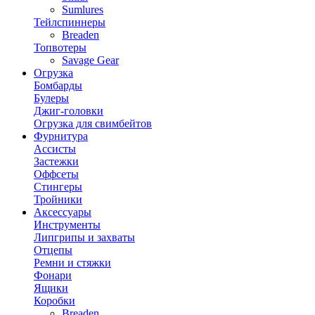
Sumlures
Тейлспиннеры
Breaden
Топвотеры
Savage Gear
Огрузка
Бомбарды
Булеры
Джиг-головки
Огрузка для свимбейтов
Фурнитура
Ассисты
Застежки
Оффсеты
Стингеры
Тройники
Аксессуары
Инструменты
Липгрипы и захваты
Отцепы
Ремни и стяжки
Фонари
Ящики
Коробки
Breaden