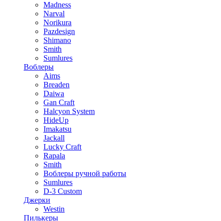
Madness
Narval
Norikura
Pazdesign
Shimano
Smith
Sumlures
Воблеры
Aims
Breaden
Daiwa
Gan Craft
Halcyon System
HideUp
Imakatsu
Jackall
Lucky Craft
Rapala
Smith
Воблеры ручной работы
Sumlures
D-3 Custom
Джерки
Westin
Пилькеры