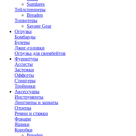
Sumlures
Тейлспиннеры
Breaden
Топвотеры
Savage Gear
Огрузка
Бомбарды
Булеры
Джиг-головки
Огрузка для свимбейтов
Фурнитура
Ассисты
Застежки
Оффсеты
Стингеры
Тройники
Аксессуары
Инструменты
Липгрипы и захваты
Отцепы
Ремни и стяжки
Фонари
Ящики
Коробки
Breaden