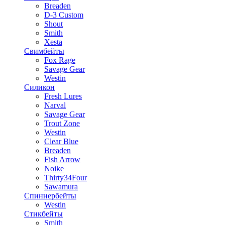
Breaden
D-3 Custom
Shout
Smith
Xesta
Свимбейты
Fox Rage
Savage Gear
Westin
Силикон
Fresh Lures
Narval
Savage Gear
Trout Zone
Westin
Clear Blue
Breaden
Fish Arrow
Noike
Thirty34Four
Sawamura
Спиннербейты
Westin
Стикбейты
Smith