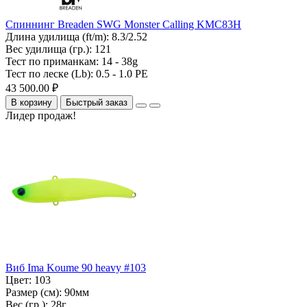
Спиннинг Breaden SWG Monster Calling KMC83H
Длина удилища (ft/m):
8.3/2.52
Вес удилища (гр.):
121
Тест по приманкам:
14 - 38g
Тест по леске (Lb):
0.5 - 1.0 PE
43 500.00 ₽
В корзину
Быстрый заказ
Лидер продаж!
Виб Ima Koume 90 heavy #103
Цвет:
103
Размер (см):
90мм
Вес (гр.):
28г