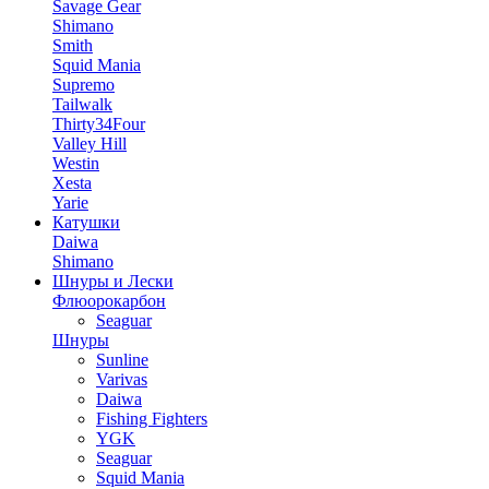
Savage Gear
Shimano
Smith
Squid Mania
Supremo
Tailwalk
Thirty34Four
Valley Hill
Westin
Xesta
Yarie
Катушки
Daiwa
Shimano
Шнуры и Лески
Флюорокарбон
Seaguar
Шнуры
Sunline
Varivas
Daiwa
Fishing Fighters
YGK
Seaguar
Squid Mania