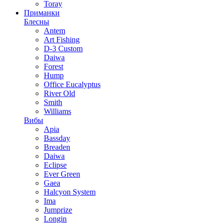
Toray
Приманки
Блесны
Antem
Art Fishing
D-3 Custom
Daiwa
Forest
Hump
Office Eucalyptus
River Old
Smith
Williams
Вибы
Apia
Bassday
Breaden
Daiwa
Eclipse
Ever Green
Gaea
Halcyon System
Ima
Jumprize
Longin