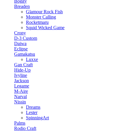
Boggy
Breaden
Glamour Rock Fish
Monster Calling
Rocketmaru
Squid Wicked Game
Crony
D-3 Custom
Daiwa
Eclipse
Gamakatsu
Luxxe
Gan Craft
Hide-Up
Ivyline
Jackson
Legame
M-Aire
Narval
Nissin
Dreams
Lester
SpinningArt
Palms
Rodio Craft