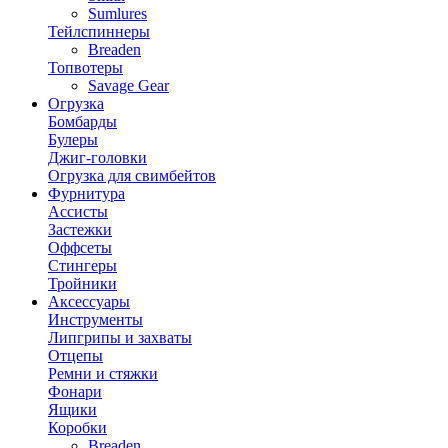
Sumlures
Тейлспиннеры
Breaden
Топвотеры
Savage Gear
Огрузка
Бомбарды
Булеры
Джиг-головки
Огрузка для свимбейтов
Фурнитура
Ассисты
Застежки
Оффсеты
Стингеры
Тройники
Аксессуары
Инструменты
Липгрипы и захваты
Отцепы
Ремни и стяжки
Фонари
Ящики
Коробки
Breaden