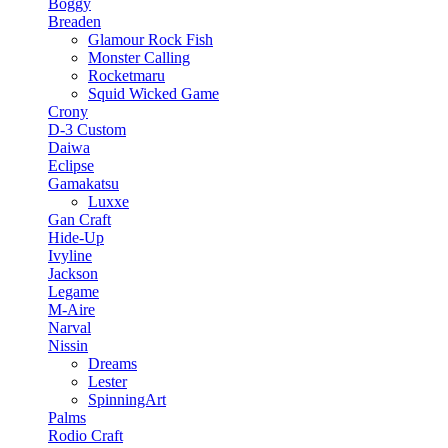
Boggy
Breaden
Glamour Rock Fish
Monster Calling
Rocketmaru
Squid Wicked Game
Crony
D-3 Custom
Daiwa
Eclipse
Gamakatsu
Luxxe
Gan Craft
Hide-Up
Ivyline
Jackson
Legame
M-Aire
Narval
Nissin
Dreams
Lester
SpinningArt
Palms
Rodio Craft