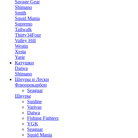
Savage Gear
Shimano
Smith
Squid Mania
Supremo
Tailwalk
Thirty34Four
Valley Hill
Westin
Xesta
Yarie
Катушки
Daiwa
Shimano
Шнуры и Лески
Флюорокарбон
Seaguar
Шнуры
Sunline
Varivas
Daiwa
Fishing Fighters
YGK
Seaguar
Squid Mania