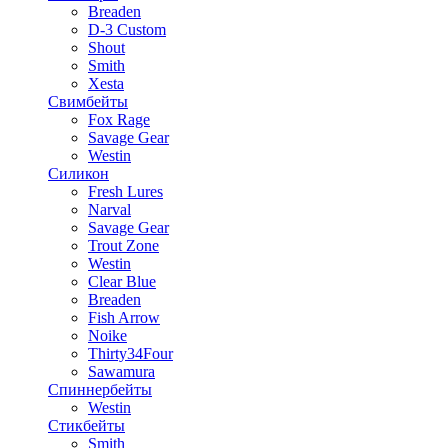
Breaden
D-3 Custom
Shout
Smith
Xesta
Свимбейты
Fox Rage
Savage Gear
Westin
Силикон
Fresh Lures
Narval
Savage Gear
Trout Zone
Westin
Clear Blue
Breaden
Fish Arrow
Noike
Thirty34Four
Sawamura
Спиннербейты
Westin
Стикбейты
Smith