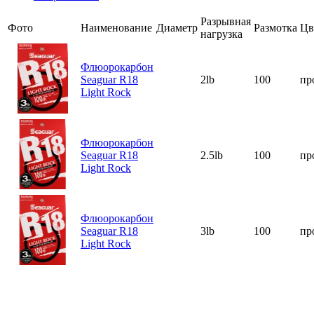
Разрывная
Фото
Наименование
Диаметр
Размотка
Цв
нагрузка
Флюорокарбон
Seaguar R18
2lb
100
пр
Light Rock
Флюорокарбон
Seaguar R18
2.5lb
100
пр
Light Rock
Флюорокарбон
Seaguar R18
3lb
100
пр
Light Rock