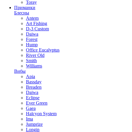
Toray
Приманки
Блесны
Antem
Art Fishing
D-3 Custom
Daiwa
Forest
Hump
Office Eucalyptus
River Old
Smith
Williams
Вибы
Apia
Bassday
Breaden
Daiwa
Eclipse
Ever Green
Gaea
Halcyon System
Ima
Jumprize
Longin