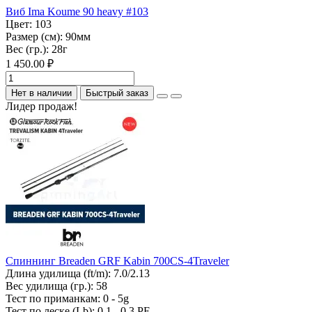
Виб Ima Koume 90 heavy #103
Цвет:
103
Размер (см):
90мм
Вес (гр.):
28г
1 450.00 ₽
Нет в наличии
Быстрый заказ
Лидер продаж!
Спиннинг Breaden GRF Kabin 700CS-4Traveler
Длина удилища (ft/m):
7.0/2.13
Вес удилища (гр.):
58
Тест по приманкам:
0 - 5g
Тест по леске (Lb):
0.1 - 0.3 PE