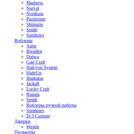
Madness
Narval
Norikura
Pazdesign
Shimano
Smith
Sumlures
Воблеры
Aims
Breaden
Daiwa
Gan Craft
Halcyon System
HideUp
Imakatsu
Jackall
Lucky Craft
Rapala
Smith
Воблеры ручной работы
Sumlures
D-3 Custom
Джерки
Westin
Пилькеры