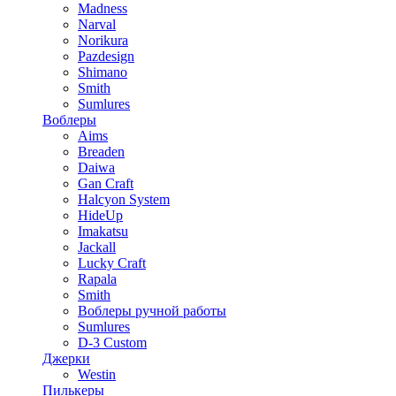
Madness
Narval
Norikura
Pazdesign
Shimano
Smith
Sumlures
Воблеры
Aims
Breaden
Daiwa
Gan Craft
Halcyon System
HideUp
Imakatsu
Jackall
Lucky Craft
Rapala
Smith
Воблеры ручной работы
Sumlures
D-3 Custom
Джерки
Westin
Пилькеры