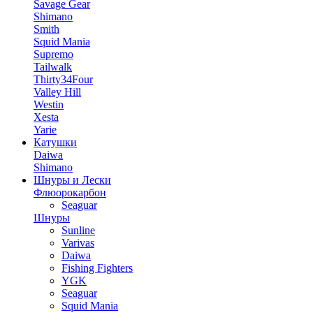
Savage Gear
Shimano
Smith
Squid Mania
Supremo
Tailwalk
Thirty34Four
Valley Hill
Westin
Xesta
Yarie
Катушки
Daiwa
Shimano
Шнуры и Лески
Флюорокарбон
Seaguar
Шнуры
Sunline
Varivas
Daiwa
Fishing Fighters
YGK
Seaguar
Squid Mania