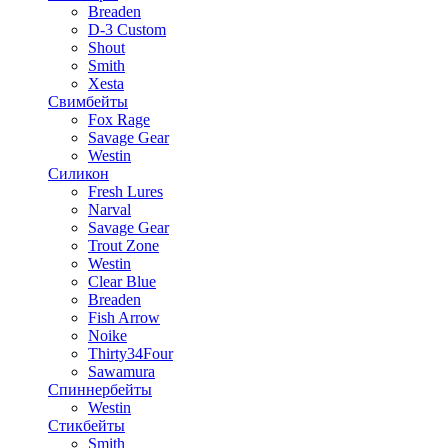
Breaden
D-3 Custom
Shout
Smith
Xesta
Свимбейты
Fox Rage
Savage Gear
Westin
Силикон
Fresh Lures
Narval
Savage Gear
Trout Zone
Westin
Clear Blue
Breaden
Fish Arrow
Noike
Thirty34Four
Sawamura
Спиннербейты
Westin
Стикбейты
Smith