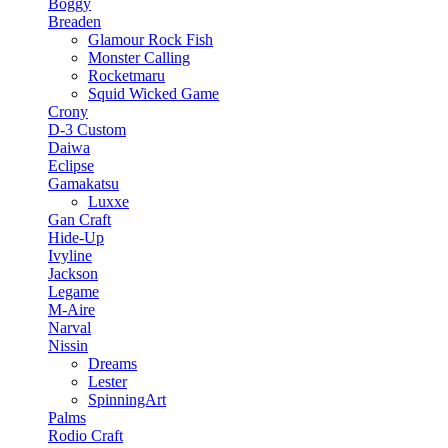
Boggy
Breaden
Glamour Rock Fish
Monster Calling
Rocketmaru
Squid Wicked Game
Crony
D-3 Custom
Daiwa
Eclipse
Gamakatsu
Luxxe
Gan Craft
Hide-Up
Ivyline
Jackson
Legame
M-Aire
Narval
Nissin
Dreams
Lester
SpinningArt
Palms
Rodio Craft