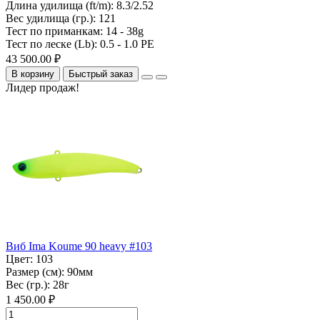
Длина удилища (ft/m):
8.3/2.52
Вес удилища (гр.):
121
Тест по приманкам:
14 - 38g
Тест по леске (Lb):
0.5 - 1.0 PE
43 500.00 ₽
В корзину
Быстрый заказ
Лидер продаж!
Виб Ima Koume 90 heavy #103
Цвет:
103
Размер (см):
90мм
Вес (гр.):
28г
1 450.00 ₽