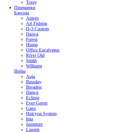
Toray
Приманки
Блесны
Antem
Art Fishing
D-3 Custom
Daiwa
Forest
Hump
Office Eucalyptus
River Old
Smith
Williams
Вибы
Apia
Bassday
Breaden
Daiwa
Eclipse
Ever Green
Gaea
Halcyon System
Ima
Jumprize
Longin