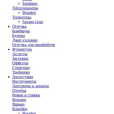
Sumlures
Тейлспиннеры
Breaden
Топвотеры
Savage Gear
Огрузка
Бомбарды
Булеры
Джиг-головки
Огрузка для свимбейтов
Фурнитура
Ассисты
Застежки
Оффсеты
Стингеры
Тройники
Аксессуары
Инструменты
Липгрипы и захваты
Отцепы
Ремни и стяжки
Фонари
Ящики
Коробки
Breaden