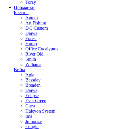
Toray
Приманки
Блесны
Antem
Art Fishing
D-3 Custom
Daiwa
Forest
Hump
Office Eucalyptus
River Old
Smith
Williams
Вибы
Apia
Bassday
Breaden
Daiwa
Eclipse
Ever Green
Gaea
Halcyon System
Ima
Jumprize
Longin