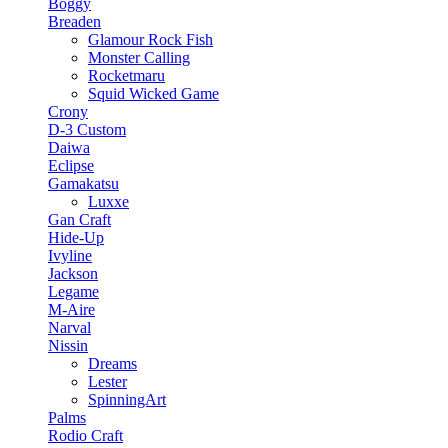
Boggy
Breaden
Glamour Rock Fish
Monster Calling
Rocketmaru
Squid Wicked Game
Crony
D-3 Custom
Daiwa
Eclipse
Gamakatsu
Luxxe
Gan Craft
Hide-Up
Ivyline
Jackson
Legame
M-Aire
Narval
Nissin
Dreams
Lester
SpinningArt
Palms
Rodio Craft