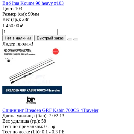
Виб Ima Koume 90 heavy #103
Цвет:
103
Размер (см):
90мм
Вес (гр.):
28г
1 450.00 ₽
Нет в наличии
Быстрый заказ
Лидер продаж!
Спиннинг Breaden GRF Kabin 700CS-4Traveler
Длина удилища (ft/m):
7.0/2.13
Вес удилища (гр.):
58
Тест по приманкам:
0 - 5g
Тест по леске (Lb):
0.1 - 0.3 PE