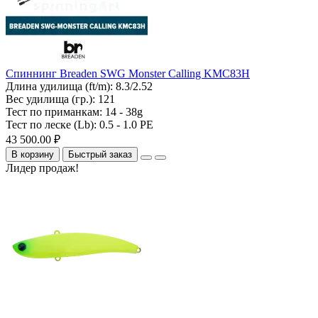
Спиннинг Breaden SWG Monster Calling KMC83H
Длина удилища (ft/m):
8.3/2.52
Вес удилища (гр.):
121
Тест по приманкам:
14 - 38g
Тест по леске (Lb):
0.5 - 1.0 PE
43 500.00 ₽
В корзину
Быстрый заказ
Лидер продаж!