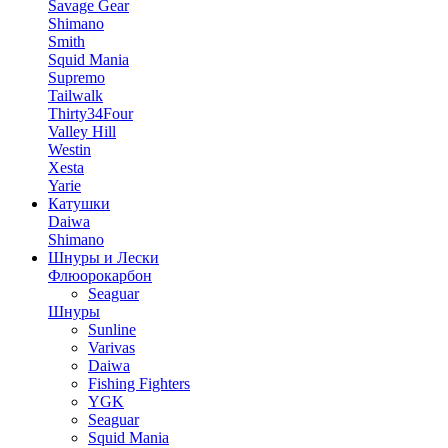
Savage Gear
Shimano
Smith
Squid Mania
Supremo
Tailwalk
Thirty34Four
Valley Hill
Westin
Xesta
Yarie
Катушки
Daiwa
Shimano
Шнуры и Лески
Флюорокарбон
Seaguar
Шнуры
Sunline
Varivas
Daiwa
Fishing Fighters
YGK
Seaguar
Squid Mania