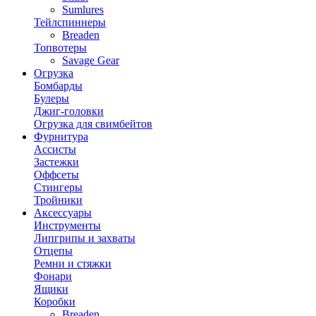
Sumlures
Тейлспиннеры
Breaden
Топвотеры
Savage Gear
Огрузка
Бомбарды
Булеры
Джиг-головки
Огрузка для свимбейтов
Фурнитура
Ассисты
Застежки
Оффсеты
Стингеры
Тройники
Аксессуары
Инструменты
Липгрипы и захваты
Отцепы
Ремни и стяжки
Фонари
Ящики
Коробки
Breaden