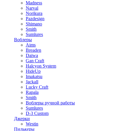
Madness
Narval
Norikura
Pazdesign
Shimano
Smith
Sumlures
Воблеры
Aims
Breaden
Daiwa
Gan Craft
Halcyon System
HideUp
Imakatsu
Jackall
Lucky Craft
Rapala
Smith
Воблеры ручной работы
Sumlures
D-3 Custom
Джерки
Westin
Пилькеры