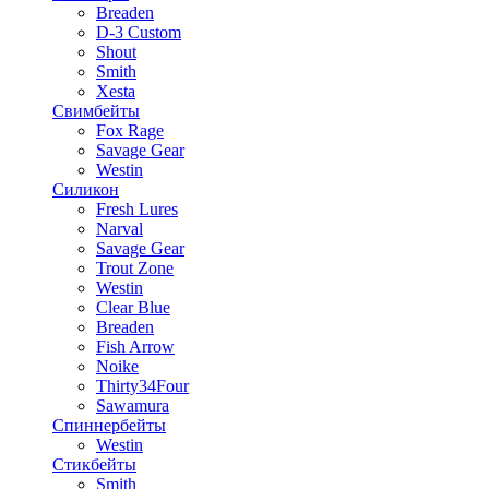
Breaden
D-3 Custom
Shout
Smith
Xesta
Свимбейты
Fox Rage
Savage Gear
Westin
Силикон
Fresh Lures
Narval
Savage Gear
Trout Zone
Westin
Clear Blue
Breaden
Fish Arrow
Noike
Thirty34Four
Sawamura
Спиннербейты
Westin
Стикбейты
Smith