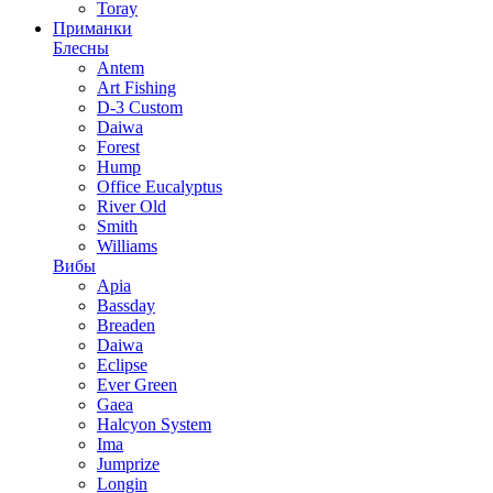
Toray
Приманки
Блесны
Antem
Art Fishing
D-3 Custom
Daiwa
Forest
Hump
Office Eucalyptus
River Old
Smith
Williams
Вибы
Apia
Bassday
Breaden
Daiwa
Eclipse
Ever Green
Gaea
Halcyon System
Ima
Jumprize
Longin