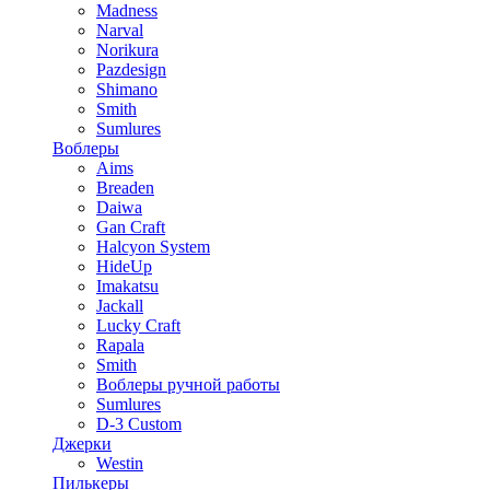
Madness
Narval
Norikura
Pazdesign
Shimano
Smith
Sumlures
Воблеры
Aims
Breaden
Daiwa
Gan Craft
Halcyon System
HideUp
Imakatsu
Jackall
Lucky Craft
Rapala
Smith
Воблеры ручной работы
Sumlures
D-3 Custom
Джерки
Westin
Пилькеры