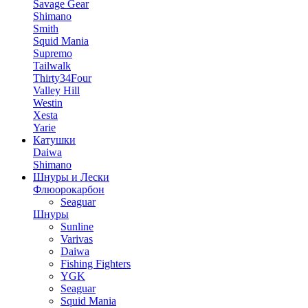
Savage Gear
Shimano
Smith
Squid Mania
Supremo
Tailwalk
Thirty34Four
Valley Hill
Westin
Xesta
Yarie
Катушки
Daiwa
Shimano
Шнуры и Лески
Флюорокарбон
Seaguar
Шнуры
Sunline
Varivas
Daiwa
Fishing Fighters
YGK
Seaguar
Squid Mania