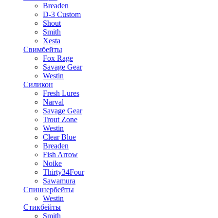
Breaden
D-3 Custom
Shout
Smith
Xesta
Свимбейты
Fox Rage
Savage Gear
Westin
Силикон
Fresh Lures
Narval
Savage Gear
Trout Zone
Westin
Clear Blue
Breaden
Fish Arrow
Noike
Thirty34Four
Sawamura
Спиннербейты
Westin
Стикбейты
Smith