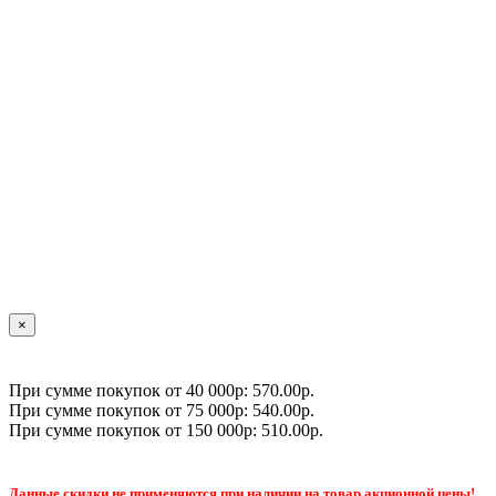
×
При сумме покупок от 40 000р: 570.00р.
При сумме покупок от 75 000р: 540.00р.
При сумме покупок от 150 000р: 510.00р.
Данные скидки не применяются при наличии на товар акционной цены!