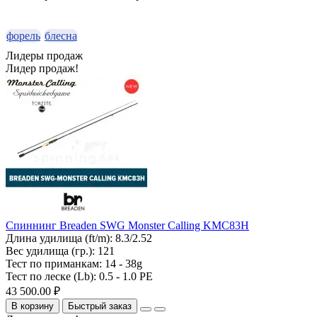
форель
блесна
Лидеры продаж
Лидер продаж!
Спиннинг Breaden SWG Monster Calling KMC83H
Длина удилища (ft/m):
8.3/2.52
Вес удилища (гр.):
121
Тест по приманкам:
14 - 38g
Тест по леске (Lb):
0.5 - 1.0 PE
43 500.00 ₽
В корзину
Быстрый заказ