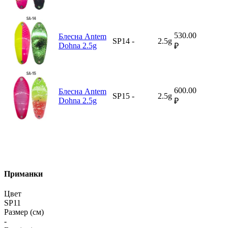
530.00
Блесна Antem
SP14
-
2.5g
Dohna 2.5g
₽
600.00
Блесна Antem
SP15
-
2.5g
Dohna 2.5g
₽
Приманки
Цвет
SP11
Размер (см)
-