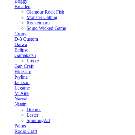
Boggy
Breaden
Glamour Rock Fish
Monster Calling
Rocketmaru
Squid Wicked Game
Crony
D-3 Custom
Daiwa
Eclipse
Gamakatsu
Luxxe
Gan Craft
Hide-Up
Ivyline
Jackson
Legame
M-Aire
Narval
Nissin
Dreams
Lester
SpinningArt
Palms
Rodio Craft