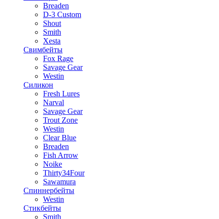
Breaden
D-3 Custom
Shout
Smith
Xesta
Свимбейты
Fox Rage
Savage Gear
Westin
Силикон
Fresh Lures
Narval
Savage Gear
Trout Zone
Westin
Clear Blue
Breaden
Fish Arrow
Noike
Thirty34Four
Sawamura
Спиннербейты
Westin
Стикбейты
Smith