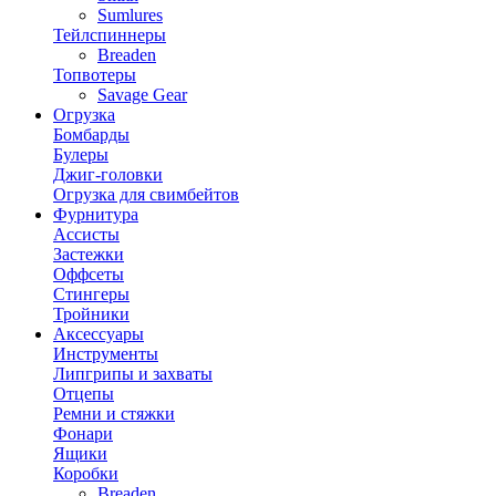
Sumlures
Тейлспиннеры
Breaden
Топвотеры
Savage Gear
Огрузка
Бомбарды
Булеры
Джиг-головки
Огрузка для свимбейтов
Фурнитура
Ассисты
Застежки
Оффсеты
Стингеры
Тройники
Аксессуары
Инструменты
Липгрипы и захваты
Отцепы
Ремни и стяжки
Фонари
Ящики
Коробки
Breaden