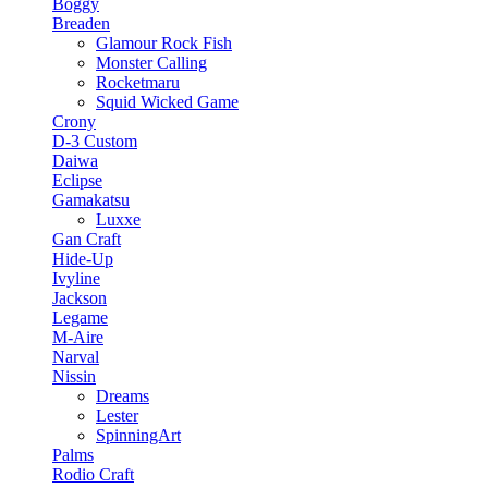
Boggy
Breaden
Glamour Rock Fish
Monster Calling
Rocketmaru
Squid Wicked Game
Crony
D-3 Custom
Daiwa
Eclipse
Gamakatsu
Luxxe
Gan Craft
Hide-Up
Ivyline
Jackson
Legame
M-Aire
Narval
Nissin
Dreams
Lester
SpinningArt
Palms
Rodio Craft