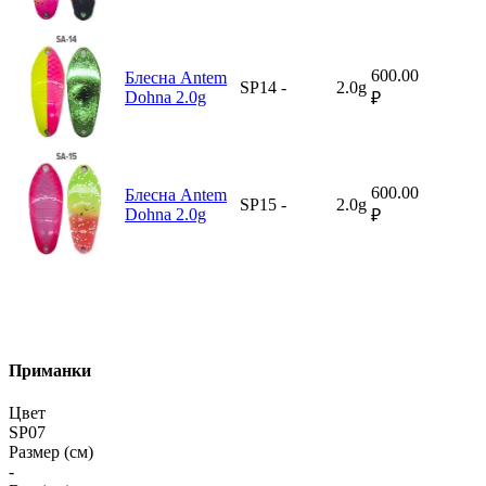
600.00
Блесна Antem
SP14
-
2.0g
Dohna 2.0g
₽
600.00
Блесна Antem
SP15
-
2.0g
Dohna 2.0g
₽
Приманки
Цвет
SP07
Размер (см)
-