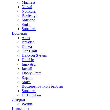
Madness
Narval
Norikura
Pazdesign
Shimano
Smith
Sumlures
Воблеры
Aims
Breaden
Daiwa
Gan Craft
Halcyon System
HideUp
Imakatsu
Jackall
Lucky Craft
Rapala
Smith
Воблеры ручной работы
Sumlures
D-3 Custom
Джерки
Westin
Пилькеры