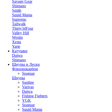
Savage Gear
Shimano
Smith
Squid Mania
Supremo
Tailwalk
Thirty34Four
Valley Hill
Westin
Xesta
Yarie
Катушки
Daiwa
Shimano
Шнуры и Лески
Флюорокарбон
Seaguar
Шнуры
Sunline
Varivas
Daiwa
Fishing Fighters
YGK
Seaguar
Squid Mania