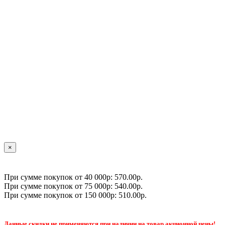
×
При сумме покупок от 40 000р: 570.00р.
При сумме покупок от 75 000р: 540.00р.
При сумме покупок от 150 000р: 510.00р.
Данные скидки не применяются при наличии на товар акционной цены!