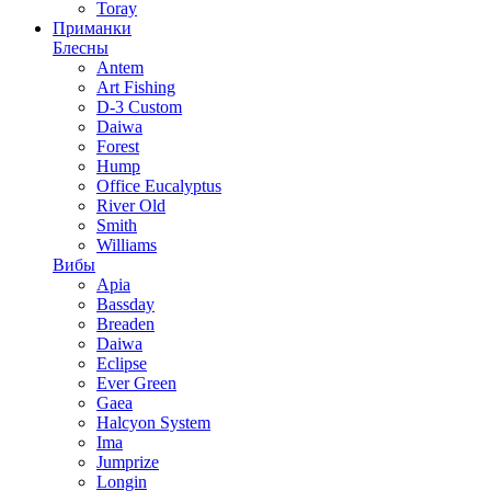
Toray
Приманки
Блесны
Antem
Art Fishing
D-3 Custom
Daiwa
Forest
Hump
Office Eucalyptus
River Old
Smith
Williams
Вибы
Apia
Bassday
Breaden
Daiwa
Eclipse
Ever Green
Gaea
Halcyon System
Ima
Jumprize
Longin