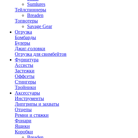
Sumlures
Тейлспиннеры
Breaden
Топвотеры
Savage Gear
Огрузка
Бомбарды
Булеры
Джиг-головки
Огрузка для свимбейтов
Фурнитура
Ассисты
Застежки
Оффсеты
Стингеры
Тройники
Аксессуары
Инструменты
Липгрипы и захваты
Отцепы
Ремни и стяжки
Фонари
Ящики
Коробки
Breaden