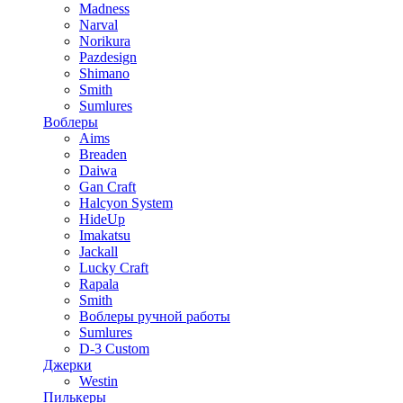
Madness
Narval
Norikura
Pazdesign
Shimano
Smith
Sumlures
Воблеры
Aims
Breaden
Daiwa
Gan Craft
Halcyon System
HideUp
Imakatsu
Jackall
Lucky Craft
Rapala
Smith
Воблеры ручной работы
Sumlures
D-3 Custom
Джерки
Westin
Пилькеры