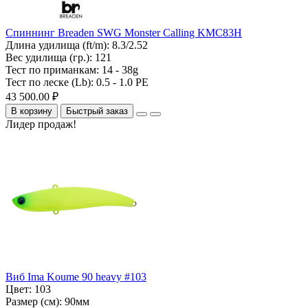
Спиннинг Breaden SWG Monster Calling KMC83H
Длина удилища (ft/m):
8.3/2.52
Вес удилища (гр.):
121
Тест по приманкам:
14 - 38g
Тест по леске (Lb):
0.5 - 1.0 PE
43 500.00 ₽
В корзину
Быстрый заказ
Лидер продаж!
Виб Ima Koume 90 heavy #103
Цвет:
103
Размер (см):
90мм