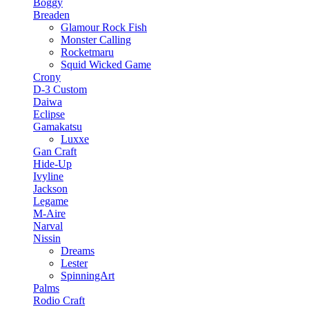
Boggy
Breaden
Glamour Rock Fish
Monster Calling
Rocketmaru
Squid Wicked Game
Crony
D-3 Custom
Daiwa
Eclipse
Gamakatsu
Luxxe
Gan Craft
Hide-Up
Ivyline
Jackson
Legame
M-Aire
Narval
Nissin
Dreams
Lester
SpinningArt
Palms
Rodio Craft