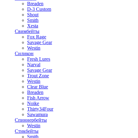
Breaden
D-3 Custom
Shout
Smith
Xesta
Свимбейты
Fox Rage
Savage Gear
Westin
Силикон
Fresh Lures
Narval
Savage Gear
Trout Zone
Westin
Clear Blue
Breaden
Fish Arrow
Noike
Thirty34Four
Sawamura
Спиннербейты
Westin
Стикбейты
Smith