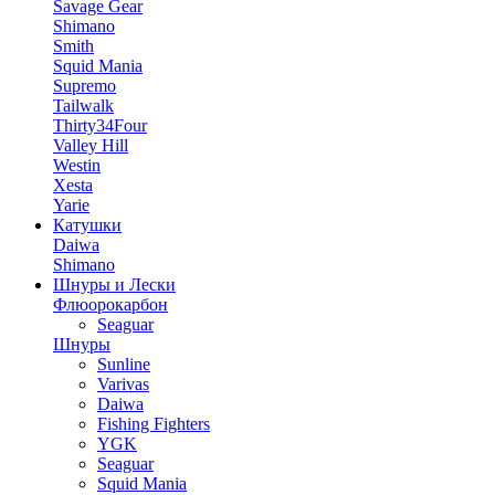
Savage Gear
Shimano
Smith
Squid Mania
Supremo
Tailwalk
Thirty34Four
Valley Hill
Westin
Xesta
Yarie
Катушки
Daiwa
Shimano
Шнуры и Лески
Флюорокарбон
Seaguar
Шнуры
Sunline
Varivas
Daiwa
Fishing Fighters
YGK
Seaguar
Squid Mania