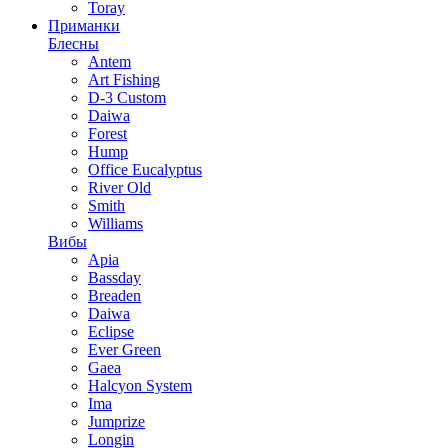
Toray
Приманки
Блесны
Antem
Art Fishing
D-3 Custom
Daiwa
Forest
Hump
Office Eucalyptus
River Old
Smith
Williams
Вибы
Apia
Bassday
Breaden
Daiwa
Eclipse
Ever Green
Gaea
Halcyon System
Ima
Jumprize
Longin