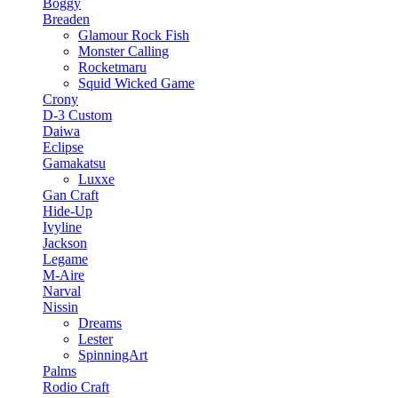
Boggy
Breaden
Glamour Rock Fish
Monster Calling
Rocketmaru
Squid Wicked Game
Crony
D-3 Custom
Daiwa
Eclipse
Gamakatsu
Luxxe
Gan Craft
Hide-Up
Ivyline
Jackson
Legame
M-Aire
Narval
Nissin
Dreams
Lester
SpinningArt
Palms
Rodio Craft