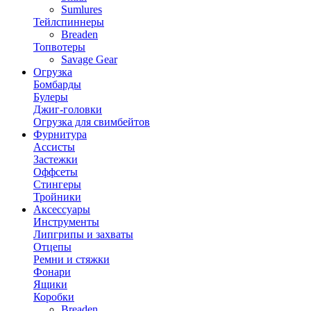
Sumlures
Тейлспиннеры
Breaden
Топвотеры
Savage Gear
Огрузка
Бомбарды
Булеры
Джиг-головки
Огрузка для свимбейтов
Фурнитура
Ассисты
Застежки
Оффсеты
Стингеры
Тройники
Аксессуары
Инструменты
Липгрипы и захваты
Отцепы
Ремни и стяжки
Фонари
Ящики
Коробки
Breaden