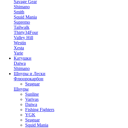
Savage Gear
Shimano
Smith
Squid Mania
Supremo
Tailwalk
Thirty34Four
Valley Hill
Westin
Xesta
Yarie
Катушки
Daiwa
Shimano
Шнуры и Лески
Флюорокарбон
Seaguar
Шнуры
Sunline
Varivas
Daiwa
Fishing Fighters
YGK
Seaguar
Squid Mania