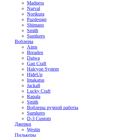
Madness
Narval
Norikura
Pazdesign
Shimano
Smith
Sumlures
Воблеры
Aims
Breaden
Daiwa
Gan Craft
Halcyon System
HideUp
Imakatsu
Jackall
Lucky Craft
Rapala
Smith
Воблеры ручной работы
Sumlures
D-3 Custom
Джерки
Westin
Пилькеры