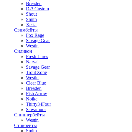
Breaden
D-3 Custom
Shout
Smith
Xesta
Свимбейты
Fox Rage
Savage Gear
Westin
Силикон
Fresh Lures
Narval
Savage Gear
Trout Zone
Westin
Clear Blue
Breaden
Fish Arrow
Noike
Thirty34Four
Sawamura
Спиннербейты
Westin
Стикбейты
Smith