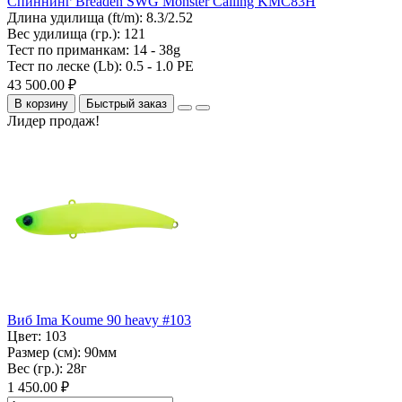
Спиннинг Breaden SWG Monster Calling KMC83H
Длина удилища (ft/m):
8.3/2.52
Вес удилища (гр.):
121
Тест по приманкам:
14 - 38g
Тест по леске (Lb):
0.5 - 1.0 PE
43 500.00 ₽
В корзину
Быстрый заказ
Лидер продаж!
Виб Ima Koume 90 heavy #103
Цвет:
103
Размер (см):
90мм
Вес (гр.):
28г
1 450.00 ₽