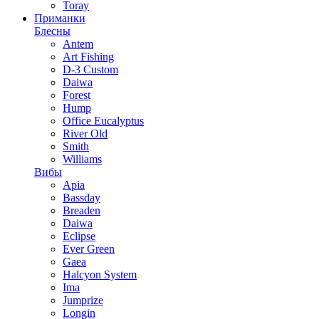
Toray
Приманки
Блесны
Antem
Art Fishing
D-3 Custom
Daiwa
Forest
Hump
Office Eucalyptus
River Old
Smith
Williams
Вибы
Apia
Bassday
Breaden
Daiwa
Eclipse
Ever Green
Gaea
Halcyon System
Ima
Jumprize
Longin